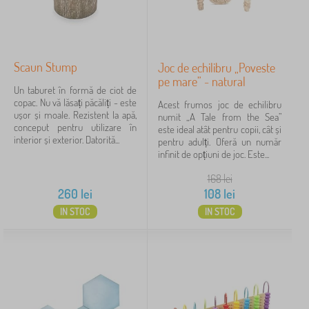
Scaun Stump
Joc de echilibru „Poveste
pe mare” - natural
Un taburet în formă de ciot de
copac. Nu vă lăsați păcăliți - este
Acest frumos joc de echilibru
ușor și moale. Rezistent la apă,
numit „A Tale from the Sea”
conceput pentru utilizare în
este ideal atât pentru copii, cât și
interior și exterior. Datorită...
pentru adulți. Oferă un număr
infinit de opțiuni de joc. Este...
168
lei
260
lei
108
lei
IN STOC
IN STOC