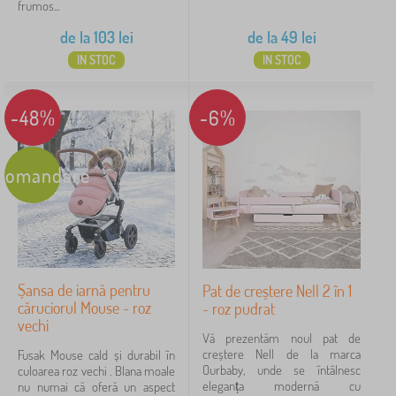
frumos...
de la
103
lei
de la
49
lei
IN STOC
IN STOC
-48%
-6%
comandare
Șansa de iarnă pentru
Pat de creștere Nell 2 în 1
căruciorul Mouse - roz
- roz pudrat
vechi
Vă prezentăm noul pat de
creștere Nell de la marca
Fusak Mouse cald și durabil în
Ourbaby, unde se întâlnesc
culoarea roz vechi . Blana moale
eleganța modernă cu
nu numai că oferă un aspect