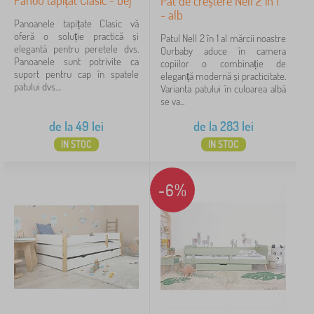
Panou tapițat Clasic - bej
Pat de creștere Nell 2 în 1
- alb
Panoanele tapițate Clasic vă
oferă o soluție practică și
Patul Nell 2 în 1 al mărcii noastre
elegantă pentru peretele dvs.
Ourbaby aduce în camera
Panoanele sunt potrivite ca
copiilor o combinație de
suport pentru cap în spatele
eleganță modernă și practicitate.
patului dvs....
Varianta patului în culoarea albă
se va...
de la
49
lei
de la
283
lei
IN STOC
IN STOC
-6%