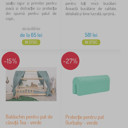
spațiu sigur și primitor pentru
pentru toți micii bucătari.
joacă și distracție cu protecția
Această bucătărie de calitate,
din spumă pentru patul de
detaliată și bine lucrată, sprijină...
copii...
de la 89
lei
de la
65
lei
581
lei
IN STOC
IN STOC
-15%
-27%
Baldachin pentru pat de
Protecție pentru pat
căsuță Tea - verde
Ourbaby - verde