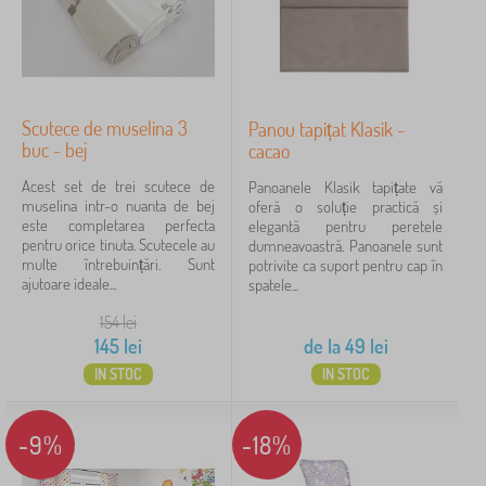
Scutece de muselina 3
Panou tapițat Klasik -
buc - bej
cacao
Acest set de trei scutece de
Panoanele Klasik tapițate vă
muselina intr-o nuanta de bej
oferă o soluție practică și
este completarea perfecta
elegantă pentru peretele
pentru orice tinuta. Scutecele au
dumneavoastră. Panoanele sunt
multe întrebuințări. Sunt
potrivite ca suport pentru cap în
ajutoare ideale...
spatele...
154
lei
145
lei
de la
49
lei
IN STOC
IN STOC
-9%
-18%