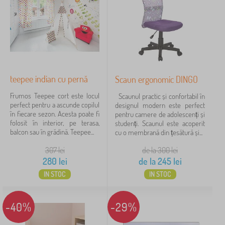
teepee indian cu pernă
Scaun ergonomic DINGO
Frumos Teepee cort este locul
Scaunul practic și confortabil în
perfect pentru a ascunde copilul
designul modern este perfect
în fiecare sezon. Acesta poate fi
pentru camere de adolescenți și
folosit în interior, pe terasa,
studenți. Scaunul este acoperit
balcon sau în grădină. Teepee...
cu o membrană din țesătură și...
307
lei
de la 300
lei
280
lei
de la
245
lei
IN STOC
IN STOC
-40%
-29%