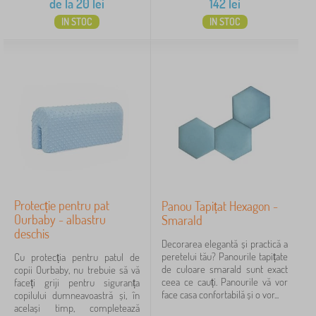
de la
20
lei
142
lei
IN STOC
IN STOC
Protecție pentru pat
Panou Tapițat Hexagon -
Ourbaby - albastru
Smarald
deschis
Decorarea elegantă și practică a
peretelui tău? Panourile tapițate
Cu protecția pentru patul de
de culoare smarald sunt exact
copii Ourbaby, nu trebuie să vă
ceea ce cauți. Panourile vă vor
faceți griji pentru siguranța
face casa confortabilă și o vor...
copilului dumneavoastră și, în
același timp, completează