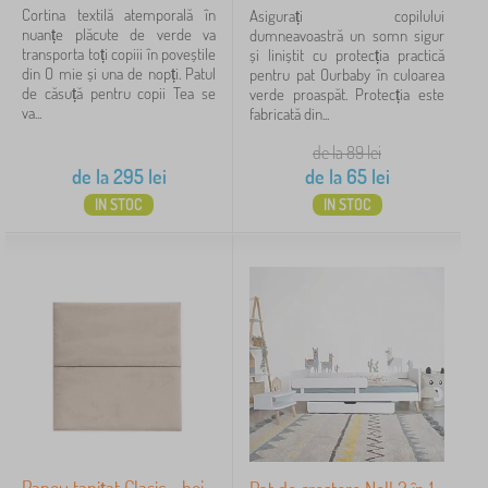
Cortina textilă atemporală în
Asigurați copilului
nuanțe plăcute de verde va
dumneavoastră un somn sigur
transporta toți copiii în poveștile
și liniștit cu protecția practică
din O mie și una de nopți. Patul
pentru pat Ourbaby în culoarea
de căsuță pentru copii Tea se
verde proaspăt. Protecția este
va...
fabricată din...
de la 89
lei
de la
295
lei
de la
65
lei
IN STOC
IN STOC