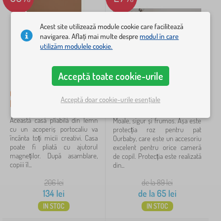
e
i
e
r
>
n
i
n
Filtrare
u
C
t
>
j
p
e
Acest site utilizează module cookie care facilitează
r
C
e
a
a
navigarea. Aflați mai multe despre
modul în care
u
o
r
Caută în filtru
t
r
p
utilizăm modulele cookie.
v
i
>
ș
a
o
i
P
a
t
a
Disponibilitate
d
e
f
>
r
e
Acceptă toate cookie-urile
r
p
P
e
p
n
a
Tipul ofertei
e
p
a
Casă magnetică din lemn
Protecție pentru pat
e
t
r
Acceptă doar cookie-urile esențiale
e
t
Montessori - terra
Ourbaby - roz
n
n
c
Etichete
1
e
t
o
Această casă pliabilă din lemn
Moale, sigur și frumos. Așa este
ș
r
p
cu un acoperiș portocaliu va
protecția roz pentru pat
i
acțiune
u
155
✓
i
încânta toți micii creativi. Casa
Ourbaby, care este un accesoriu
p
c
i
poate fi pliată cu ajutorul
excelent pentru orice cameră
i
o
magneților. După asamblare,
de copil. Protecția este realizată
Reduceri
424
l
p
copiii îl...
din...
o
i
Noutăți
t
98
i
206
lei
de la 89
lei
e
134
lei
de la
65
lei
sfat
59
IN STOC
IN STOC