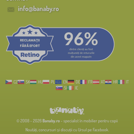
info@banaby.ro
CZ
SK
HU
PL
EN
DE
FR
AT
HR
IT
SI
IE
© 2008 - 2026
Banaby.ro
- specialist în mobilier pentru copii
Noutăți, concursuri și discuții cu Ursul pe Facebook.