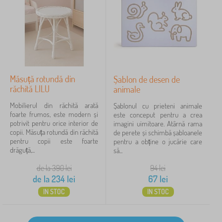
Măsuță rotundă din
Șablon de desen de
răchită LILU
animale
Mobilierul din răchită arată
Șablonul cu prieteni animale
foarte frumos, este modern și
este conceput pentru a crea
potrivit pentru orice interior de
imagini uimitoare. Atârnă rama
copii. Măsuța rotundă din răchită
de perete și schimbă șabloanele
pentru copii este foarte
pentru a obține o jucărie care
drăguță,...
să...
de la 390
lei
94
lei
de la
234
lei
67
lei
IN STOC
IN STOC