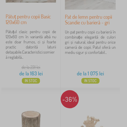
Pătuț pentru copii Basic
Pat de lemn pentru copii
120x60 cm
Scandie cu barieră - gri
Pătuțul clasic pentru copii de
Un pat pentru copii cu barieră în
120x60 cm în variantă albă nu
combinație elegantă de culori
este doar frumos, ci și foarte
gri și natural, ideal pentru orice
practic datorită laturii
cameră de copii. Patul oferă un
detașabile.Caracteristici:somier
mediu sigur și confortabil...
ă reglabilă...
de la 231
lei
de la
163
lei
de la
1 075
lei
IN STOC
IN STOC
-36%