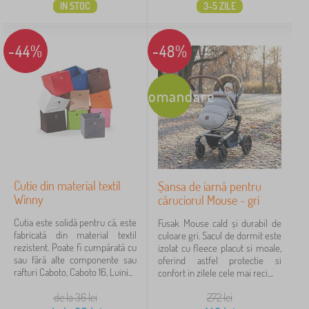
IN STOC
3-5 ZILE
-44%
-48%
Recomandare
Cutie din material textil
Șansa de iarnă pentru
Winny
căruciorul Mouse - gri
Cutia este solidă pentru că, este
Fusak Mouse cald și durabil de
fabricată din material textil
culoare gri. Sacul de dormit este
rezistent. Poate fi cumpărată cu
izolat cu fleece placut si moale,
sau fără alte componente sau
oferind astfel protectie si
rafturi Caboto, Caboto 16, Luini...
confort in zilele cele mai reci....
de la 36
lei
272
lei