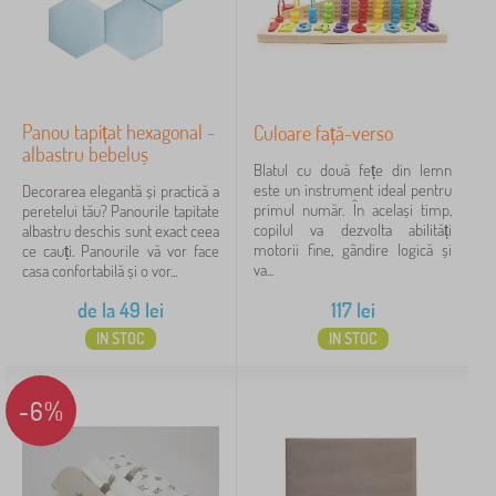
Panou tapițat hexagonal -
Culoare față-verso
albastru bebeluș
Blatul cu două fețe din lemn
este un instrument ideal pentru
Decorarea elegantă și practică a
primul număr. În același timp,
peretelui tău? Panourile tapitate
copilul va dezvolta abilități
albastru deschis sunt exact ceea
motorii fine, gândire logică și
ce cauți. Panourile vă vor face
va...
casa confortabilă și o vor...
de la
49
lei
117
lei
IN STOC
IN STOC
-6%