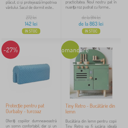
practicitatea. Noul nostru pat în
plăcut, ci și protejează împotriva
nuanța roz pudrat cu forme...
vântului. Sacul de dormit este...
272
lei
de la 914
lei
142
lei
de la
863
lei
IN STOC
IN STOC
-27%
Recomandare
Protecție pentru pat
Tiny Retro - Bucătărie din
Ourbaby - turcoaz
lemn
Oferiți copiilor dumneavoastră
Bucătăria din lemn pentru copii
un somn confortabil, dar și un
Tiny Retro va fi jucăria ideală