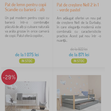
Pat de lemn pentru copii
Pat de creștere Nell 2 în 1
Scandie cu barieră - alb
- verde pastel
Un pat modern pentru copii cu
Am adăugat ofertei un nou pat
barieră într-o combinație
de creștere Nell de la Ourbaby,
plăcută de alb și culoare naturală
în care eleganța modernă este
va arăta grozav în orice cameră
combinată cu caracteristicile
de copii. Patul oferă copiilor...
practice. Acest pat nou într -o
nuanță...
de la 922
lei
de la
1 075
lei
de la
871
lei
IN STOC
IN STOC
-29%