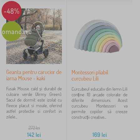
Personaje de poveste
-48%
Mărci
comandare
FILTRARE
Geanta pentru carucior de
Montessori pliabil
iarna Mouse - kaki
curcubeu Lili
Fusak Mouse cald și durabil de
Curcubeul educativ din lemn Lili
culoare verde (Army Green).
conține 10 arcade colorate de
Sacul de dormit este izolat cu
diferite dimensiuni. Acest
fleece placut si moale, oferind
curcubeu Montessori va
astfel protectie si confort in
permite copiilor să creeze
zilele...
construcții creative...
272
lei
142
lei
169
lei