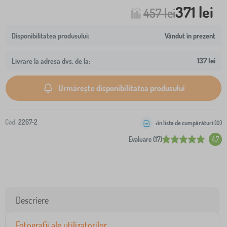
371 lei
457 lei
Vândut în prezent
137 lei
Livrare la adresa dvs. de la:
Urmărește disponibilitatea produsului
Cod:
2267-2
+în lista de cumpărături (
0
)
Evaluare (17)
4.7
Descriere
Fotografii ale utilizatorilor