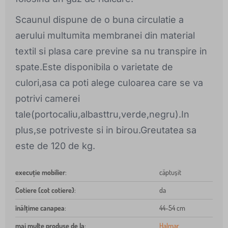
Scaunul dispune de o buna circulatie a
aerului multumita membranei din material
textil si plasa care previne sa nu transpire in
spate.Este disponibila o varietate de
culori,asa ca poti alege culoarea care se va
potrivi camerei
tale(portocaliu,albasttru,verde,negru).In
plus,se potriveste si in birou.Greutatea sa
este de 120 de kg.
execuție mobilier
:
căptușit
Cotiere (cot cotiere)
:
da
înălțime canapea
:
44-54 cm
mai multe produse de la
:
Halmar