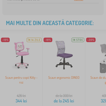
MAI MULTE DIN ACEASTĂ CATEGORIE:
-19%
ÎN 14 ZILE
-18%
IN STOC
-20%
>
Scaun pentru copii Kitty -
Scaun ergonomic DINGO
Scaun de stu
roz
g
426
lei
de la 300
lei
40
344
lei
de la
245
lei
32