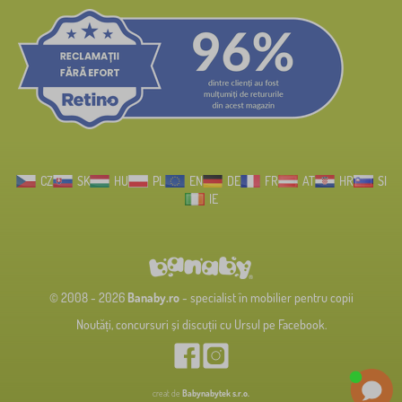
CZ
SK
HU
PL
EN
DE
FR
AT
HR
SI
IE
© 2008 - 2026
Banaby.ro
- specialist în mobilier pentru copii
Noutăți, concursuri și discuții cu Ursul pe Facebook.
creat de
Babynabytek s.r.o.