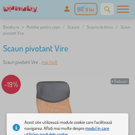
0 lei
Banaby.ro
»
Mobilier pentru copii
/
Scaune
/
Scaune de birou
/
Scaun
pivotant Vire
Scaun pivotant Vire
Scaun pivotant Vire ..
mai mult
Reduceri
-19%
Acest site utilizează module cookie care facilitează
navigarea. Aflați mai multe despre
modul în care
utilizăm modulele cookie.