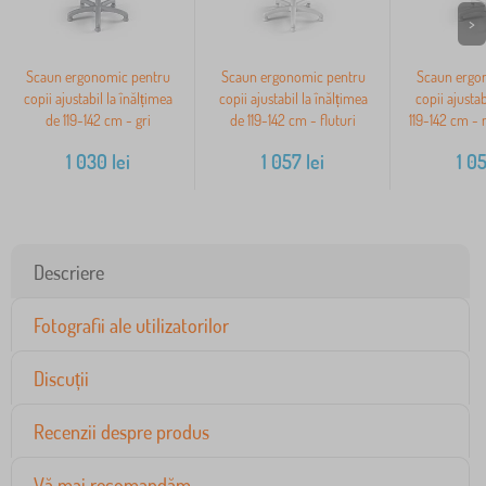
>
Scaun ergonomic pentru
Scaun ergonomic pentru
Scaun ergo
copii ajustabil la înălțimea
copii ajustabil la înălțimea
copii ajustab
de 119-142 cm - gri
de 119-142 cm - fluturi
119-142 cm - 
1 030
lei
1 057
lei
1 0
Descriere
Fotografii ale utilizatorilor
Discuții
Recenzii despre produs
Vă mai recomandăm