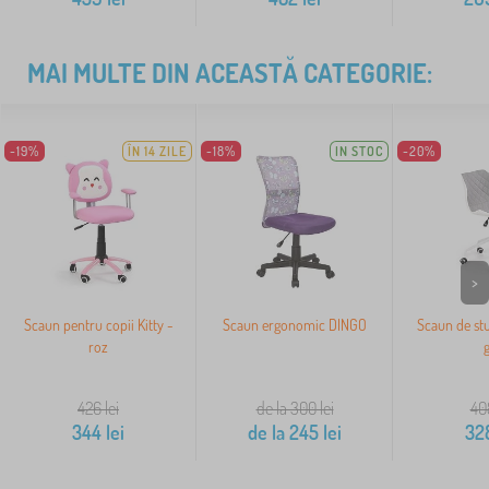
MAI MULTE DIN ACEASTĂ CATEGORIE:
-19%
ÎN 14 ZILE
-18%
IN STOC
-20%
>
Scaun pentru copii Kitty -
Scaun ergonomic DINGO
Scaun de stu
roz
g
426
lei
de la 300
lei
40
344
lei
de la
245
lei
32