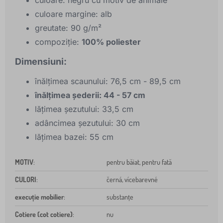
culoare: negru cu motiv de animale
culoare margine: alb
greutate: 90 g/m²
compoziție:
100% poliester
Dimensiuni:
înălțimea scaunului: 76,5 cm - 89,5 cm
înălțimea șederii: 44 - 57 cm
lățimea șezutului: 33,5 cm
adâncimea șezutului: 30 cm
lățimea bazei: 55 cm
MOTIV
:
pentru băiat, pentru fată
CULORI
:
černá, vícebarevné
execuție mobilier
:
substanțe
Cotiere (cot cotiere)
:
nu