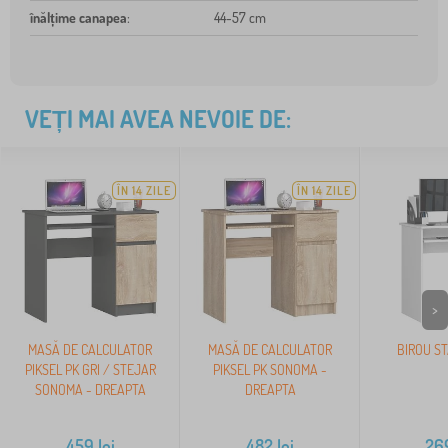
înălțime canapea
:
44-57 cm
VEȚI MAI AVEA NEVOIE DE:
ÎN 14 ZILE
ÎN 14 ZILE
>
MASĂ DE CALCULATOR
MASĂ DE CALCULATOR
BIROU ST
PIKSEL PK GRI / STEJAR
PIKSEL PK SONOMA -
SONOMA - DREAPTA
DREAPTA
459
lei
482
lei
26