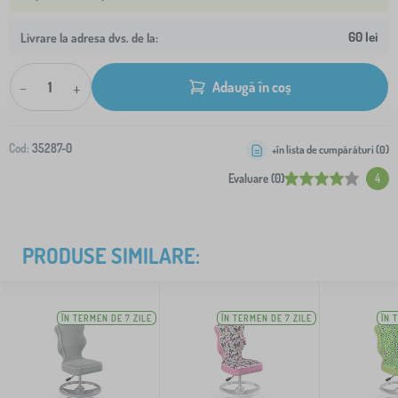
60 lei
Livrare la adresa dvs. de la:
-
+
Adaugă în coș
Cod:
35287-0
+în lista de cumpărături (
0
)
Evaluare (0)
4
PRODUSE SIMILARE:
ÎN TERMEN DE 7 ZILE
ÎN TERMEN DE 7 ZILE
ÎN 