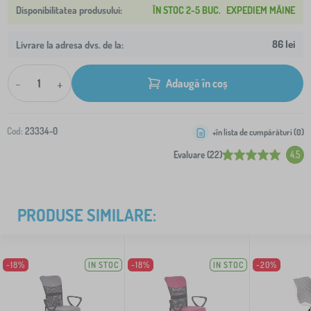
ÎN STOC 2-5 BUC.
EXPEDIEM MÂINE
86 lei
Livrare la adresa dvs. de la:
-
+
Adaugă în coș
Cod:
23334-0
+în lista de cumpărături (
0
)
Evaluare (22)
4.5
PRODUSE SIMILARE:
-18%
IN STOC
-18%
IN STOC
-20%