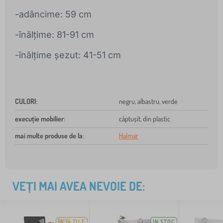
-adâncime: 59 cm
-înălțime: 81-91 cm
-înălțime șezut: 41-51 cm
CULORI
:
negru, albastru, verde
execuție mobilier
:
căptușit, din plastic
mai multe produse de la
:
Halmar
VEȚI MAI AVEA NEVOIE DE:
ÎN 14 ZILE
IN STOC