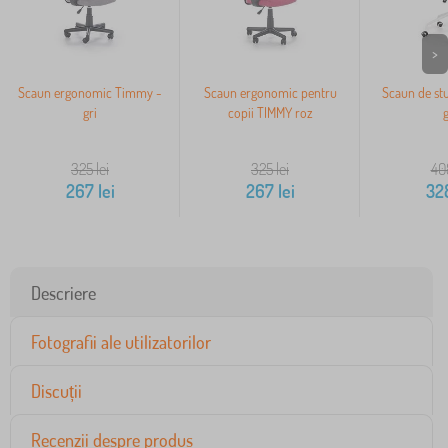
>
Scaun ergonomic Timmy -
Scaun ergonomic pentru
Scaun de stu
gri
copii TIMMY roz
g
325
lei
325
lei
40
267
lei
267
lei
32
Descriere
Fotografii ale utilizatorilor
Discuții
Recenzii despre produs