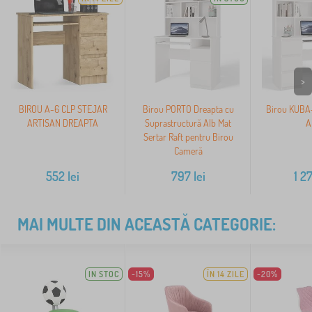
>
BIROU A-6 CLP STEJAR
Birou PORTO Dreapta cu
Birou KUBA
ARTISAN DREAPTA
Suprastructură Alb Mat
A
Sertar Raft pentru Birou
Cameră
552
lei
797
lei
1 2
MAI MULTE DIN ACEASTĂ CATEGORIE:
IN STOC
-15%
ÎN 14 ZILE
-20%