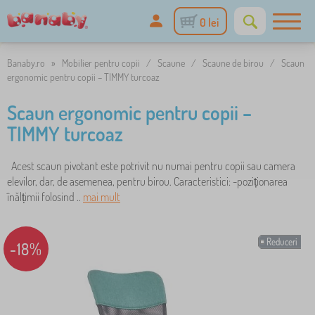
0 lei
Banaby.ro
»
Mobilier pentru copii
/
Scaune
/
Scaune de birou
/
Scaun
ergonomic pentru copii – TIMMY turcoaz
Scaun ergonomic pentru copii –
TIMMY turcoaz
Acest scaun pivotant este potrivit nu numai pentru copii sau camera
elevilor, dar, de asemenea, pentru birou. Caracteristici: -poziționarea
înălțimii folosind ..
mai mult
Reduceri
-18%