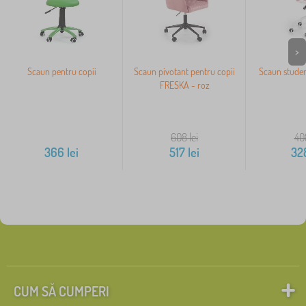
>
Scaun pentru copii
Scaun pivotant pentru copii
Scaun studen
FRESKA - roz
608
lei
40
366
lei
517
lei
32
CUM SĂ CUMPERI