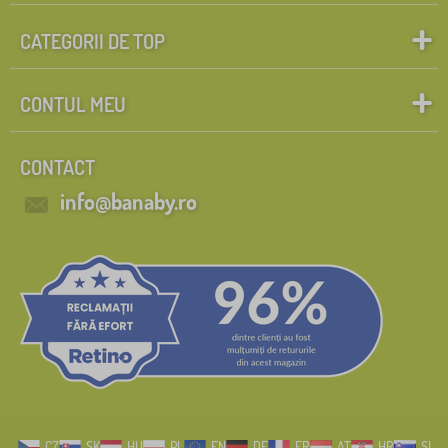
CATEGORII DE TOP
CONTUL MEU
CONTACT
info@banaby.ro
CZ
SK
HU
PL
EN
DE
FR
AT
HR
SI