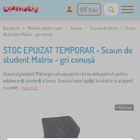
0 lei
Banaby.ro
»
Mobilier pentru copii
/
Scaune
/
Scaune de birou
/
Scaun
de student Matrix - gri cenușă
STOC EPUIZAT TEMPORAR - Scaun de
student Matrix - gri cenușă
Scaunul pivotant Matrix gri cenușă pentru birou este potrivit pentru
adolescenți, studenți și birou. Scaunul este tapițat la interior și acoperit
cu piele ..
mai mult
Reduceri