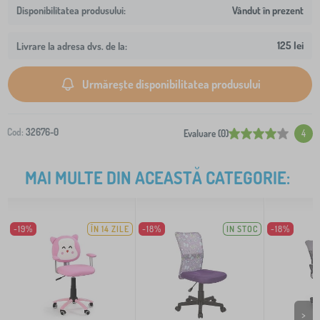
Vândut în prezent
125 lei
Livrare la adresa dvs. de la:
Urmărește disponibilitatea produsului
Cod:
32676-0
Evaluare (0)
4
MAI MULTE DIN ACEASTĂ CATEGORIE:
-19%
ÎN 14 ZILE
-18%
IN STOC
-18%
>