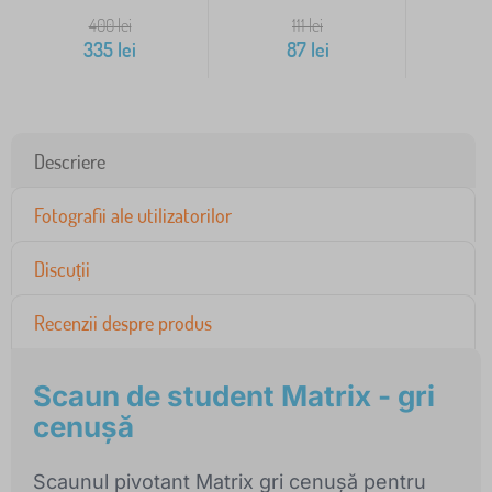
400
lei
111
lei
335
lei
87
lei
Descriere
Fotografii ale utilizatorilor
Discuții
Recenzii despre produs
Scaun de student Matrix - gri
cenușă
Scaunul pivotant Matrix gri cenușă pentru