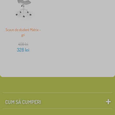
Scaun de student Matrix -
gri
408
lei
328
lei
CUM SĂ CUMPERI