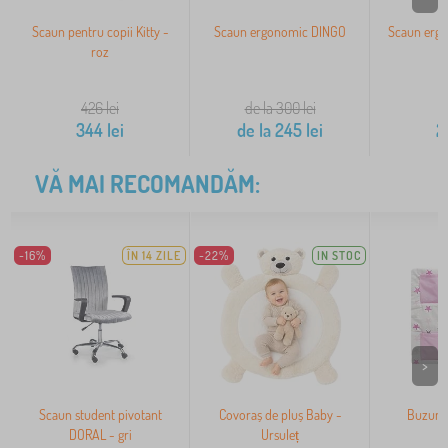
Scaun pentru copii Kitty -
Scaun ergonomic DINGO
Scaun erg
roz
426
lei
de la 300
lei
344
lei
de la
245
lei
2
VĂ MAI RECOMANDĂM:
-16%
ÎN 14 ZILE
-22%
IN STOC
>
Scaun student pivotant
Covoraș de pluș Baby -
Buzunar
DORAL - gri
Ursuleț