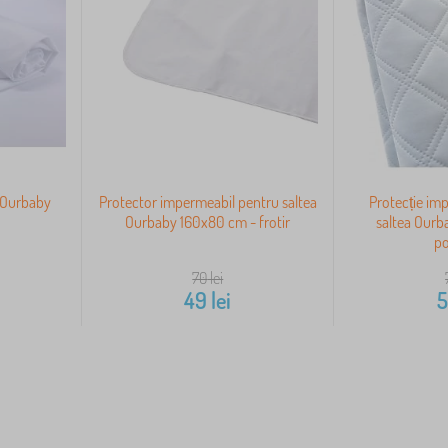
a Ourbaby
Protector impermeabil pentru saltea
Protecție im
Ourbaby 160x80 cm - frotir
saltea Ourb
po
70
lei
i
49
lei