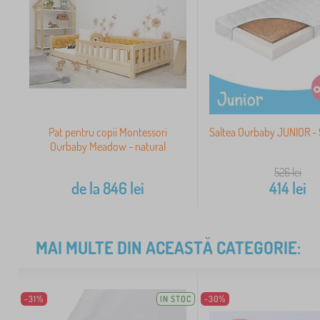
Pat pentru copii Montessori
Saltea Ourbaby JUNIOR -
Ourbaby Meadow - natural
526
lei
de la
846
lei
414
lei
MAI MULTE DIN ACEASTĂ CATEGORIE:
-31%
IN STOC
-30%