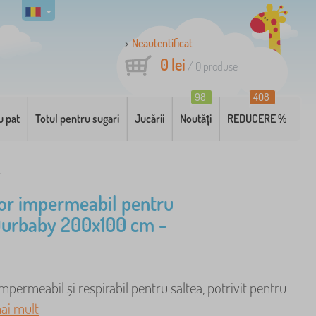
Neautentificat
0 lei
/
0
produse
98
408
u pat
Totul pentru sugari
Jucării
Noutăți
REDUCERE %
r
or impermeabil pentru
Ourbaby 200x100 cm -
mpermeabil și respirabil pentru saltea, potrivit pentru
ai mult