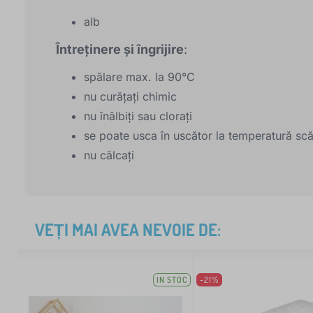
alb
Întreținere și îngrijire
:
spălare max. la 90°C
nu curățați chimic
nu înălbiți sau clorați
se poate usca în uscător la temperatură sc
nu călcați
VEȚI MAI AVEA NEVOIE DE:
IN STOC
-21%