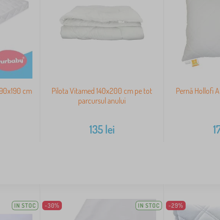
 90x190 cm
Pilota Vitamed 140x200 cm pe tot
Pernă Hollofi 
parcursul anului
135
lei
1
IN STOC
-30%
IN STOC
-29%