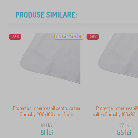
PRODUSE SIMILARE:
-25%
1-3 SĂPTĂMÂNI
-29%
Protector impermeabil pentru saltea
Protecție impermeabil
Ourbaby 200x160 cm - frotir
saltea Ourbaby 180x90 c
108
lei
77
lei
81
lei
55
lei