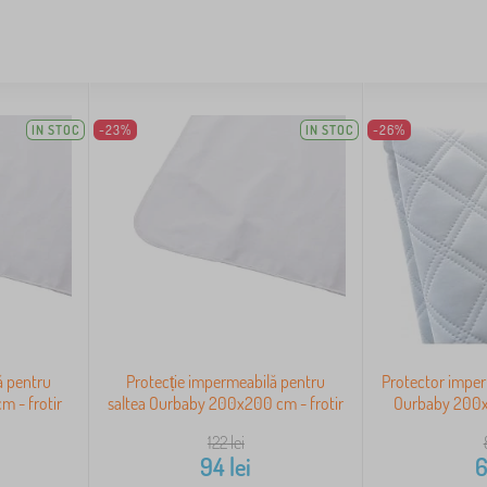
IN STOC
-23%
IN STOC
-26%
ă pentru
Protecție impermeabilă pentru
Protector imper
m - frotir
saltea Ourbaby 200x200 cm - frotir
Ourbaby 200x1
122
lei
94
lei