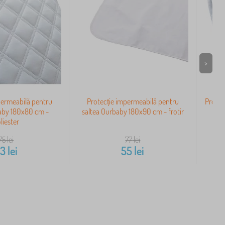
>
permeabilă pentru
Protecție impermeabilă pentru
Protec
aby 180x80 cm -
saltea Ourbaby 180x90 cm - frotir
Our
liester
75
lei
77
lei
53
lei
55
lei