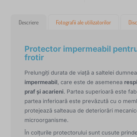
Descriere
Fotografii ale utilizatorilor
Disc
Protector impermeabil pentr
frotir
Prelungiți durata de viață a saltelei dumne
impermeabil
, care este de asemenea
respi
praf și acarieni
. Partea superioară este fabr
partea inferioară este prevăzută cu o memb
protejează salteaua de deteriorări mecanice 
microorganisme.
În colțurile protectorului sunt cusute prinde