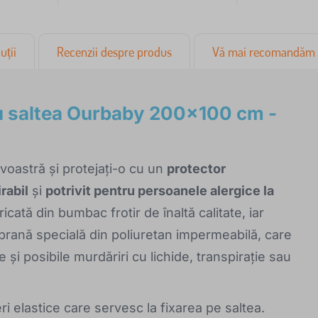
uții
Recenzii despre produs
Vă mai recomandăm
u saltea Ourbaby 200x100 cm -
avoastră și protejați-o cu un
protector
rabil
și
potrivit pentru persoanele alergice la
icată din bumbac frotir de înaltă calitate, iar
rană specială din poliuretan impermeabilă, care
și posibile murdăriri cu lichide, transpirație sau
ri elastice care servesc la fixarea pe saltea.