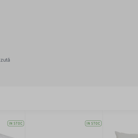
ăzută
IN STOC
IN STOC