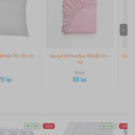
>
Allerban 70 x 90 cm.
Cearșaf din bumbac 190x90 cm -
Cearșa
roz
115
lei
79
lei
88
lei
IN STOC
-29%
IN STOC
-30%