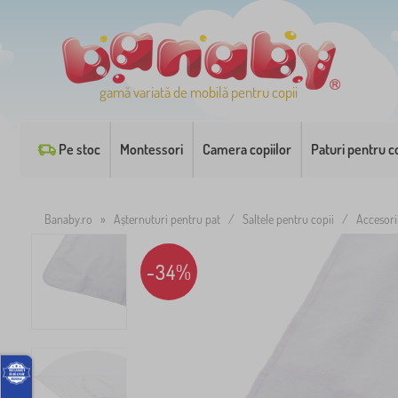
gamă variată de mobilă pentru copii
Pe stoc
Montessori
Camera copiilor
Paturi pentru co
Banaby.ro
»
Așternuturi pentru pat
/
Saltele pentru copii
/
Accesori
-34%