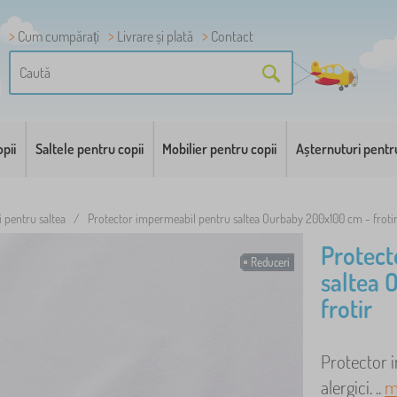
Cum cumpărați
Livrare și plată
Contact
pii
Saltele pentru copii
Mobilier pentru copii
Așternuturi pentr
i pentru saltea
/
Protector impermeabil pentru saltea Ourbaby 200x100 cm - froti
Protect
Reduceri
saltea 
frotir
Protector i
alergici. ..
m