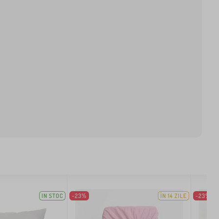
IN STOC
-23%
ÎN 14 ZILE
-23%