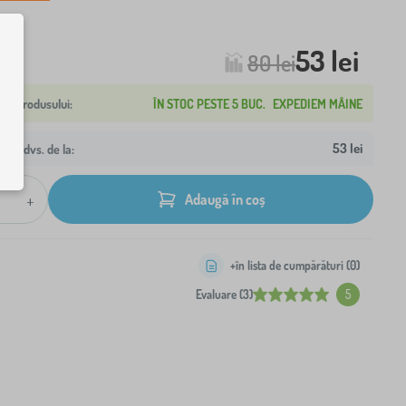
53 lei
80 lei
ÎN STOC PESTE 5 BUC.
EXPEDIEM MÂINE
53 lei
resa dvs. de la:
+
Adaugă în coș
+în lista de cumpărături (
0
)
Evaluare (3)
5