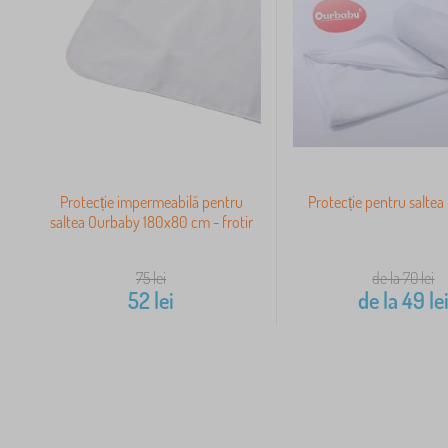
Protecție impermeabilă pentru
Protecție pentru salte
saltea Ourbaby 180x80 cm - frotir
75
lei
de la 70
lei
52
lei
de la
49
le