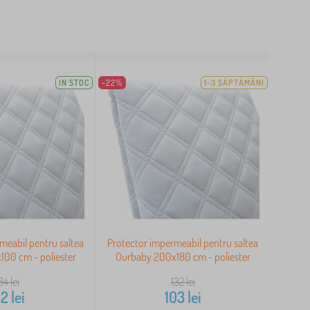
IN STOC
-22%
1-3 SĂPTĂMÂNI
meabil pentru saltea
Protector impermeabil pentru saltea
00 cm - poliester
Ourbaby 200x180 cm - poliester
84
lei
132
lei
62
lei
103
lei