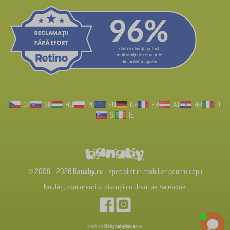
CZ
SK
HU
PL
EN
DE
FR
AT
HR
IT
SI
IE
© 2008 - 2026
Banaby.ro
- specialist în mobilier pentru copii
Noutăți, concursuri și discuții cu Ursul pe Facebook.
creat de
Babynabytek s.r.o.