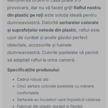
Menținerea ordinii în casă poate fi o
provocare, dar nu vă faceți griji!
Raftul nostru
din plastic pe roți
este soluția ideală pentru
dumneavoastră. Datorită
sertarelor colorate
și suprafețelor netede din plastic
, raftul este
ușor de curățat și poate găzdui perfect
obiectele, accesoriile și hainele
dumneavoastră. Culorile pastelate vă permit
să adaptați raftul la orice cameră.
Specificațiile produsului:
Cadrul robust alb
Cinci sertare colorate pastelate cu mânere
confortabile
Sertarele au încuietori care împiedică căderea
Fabricat din plastic durabil și flexibil