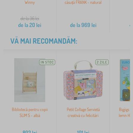
Winny
căsuță FRANK - natural
de la 36
lei
de la
20
lei
de la
969
lei
4
VĂ MAI RECOMANDĂM:
IN STOC
2 ZILE
>
Bibliotecă pentru copii
Petit Collage Servietă
Bigjigs T
SLIM S - albă
creativă cu felicitări
lemn Har
802
lei
101
lei