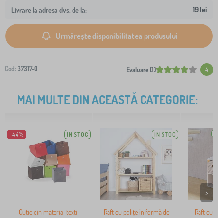
19 lei
Livrare la adresa dvs. de la:
Urmărește disponibilitatea produsului
Cod:
37317-0
Evaluare (1)
4
MAI MULTE DIN ACEASTĂ CATEGORIE:
-44%
IN STOC
IN STOC
Î
>
Cutie din material textil
Raft cu polițe în formă de
Raft cu p