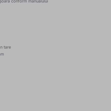
 ușoară conform manualului
n tare
 mm