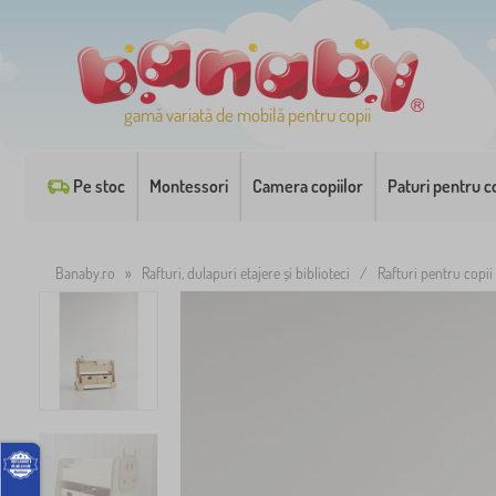
gamă variată de mobilă pentru copii
Pe stoc
Montessori
Camera copiilor
Paturi pentru co
Banaby.ro
»
Rafturi, dulapuri etajere și biblioteci
/
Rafturi pentru copii