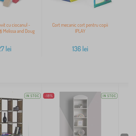
ovit cu ciocanul -
Cort mecanic cort pentru copii
eți Melissa and Doug
IPLAY
27
lei
136
lei
IN STOC
-18%
IN STOC