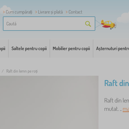
Cum cumpărați
Livrare și plată
Contact
pii
Saltele pentru copii
Mobilier pentru copii
Așternuturi pentr
/
Raft din lemn pe roți
Raft di
Raft din lem
mutat. ..
ma