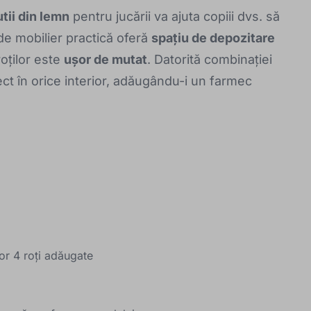
utii din lemn
pentru jucării va ajuta copiii dvs. să
e mobilier practică oferă
spațiu de depozitare
 roților este
ușor de mutat
. Datorită combinației
fect în orice interior, adăugându-i un farmec
lor 4 roți adăugate