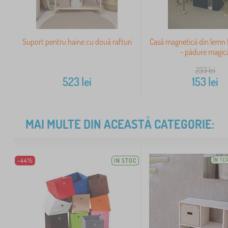
Suport pentru haine cu două rafturi
Casă magnetică din lemn
- pădure magic
233
lei
523
lei
153
lei
MAI MULTE DIN ACEASTĂ CATEGORIE:
-44%
IN STOC
ÎN TE