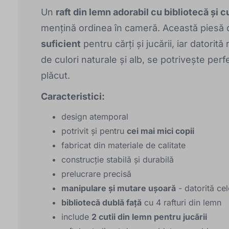
Un
raft din lemn adorabil cu bibliotecă și c
mențină ordinea în cameră. Această piesă d
suficient
pentru cărți și jucării, iar datorită
de culori naturale și alb, se potrivește per
plăcut.
Caracteristici:
design atemporal
potrivit și pentru
cei mai mici copii
fabricat din materiale de calitate
construcție stabilă și durabilă
prelucrare precisă
manipulare și mutare ușoară
- datorită ce
bibliotecă dublă față
cu 4 rafturi din lemn
include
2 cutii din lemn pentru jucării