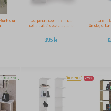
 Montessori
masă pentru copii Timi + scaun
Jucărie de l
ă
culoare alb / stejar craft auriu
Omuleți săltăr
395
lei
1
RMEN DE 7 ZILE
ÎN 14 ZILE
-29%