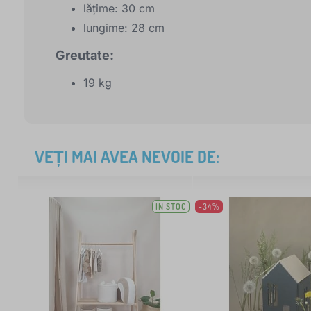
lățime: 30 cm
lungime: 28 cm
Greutate:
19 kg
VEȚI MAI AVEA NEVOIE DE:
IN STOC
-34%