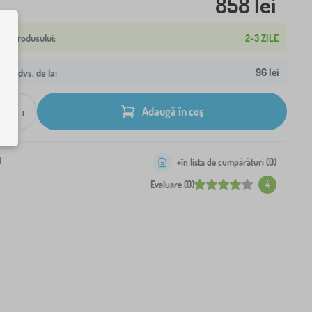
858 lei
2-3 ZILE
96 lei
resa dvs. de la:
+
Adaugă în coș
0
+în lista de cumpărături (
0
)
Evaluare (0)
4