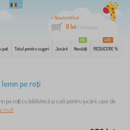
Neautentificat
0 lei
/
0
produse
99
406
u pat
Totul pentru sugari
Jucării
Noutăți
REDUCERE %
n lemn pe roți
n pe roți cu bibliotecă și cutii pentru jucării, ușor de
i mult