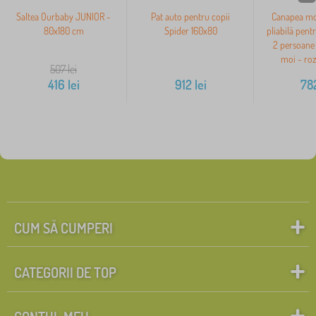
Saltea Ourbaby JUNIOR -
Pat auto pentru copii
Canapea mo
80x180 cm
Spider 160x80
pliabilă pent
2 persoane 
moi - ro
507
lei
416
lei
912
lei
78
CUM SĂ CUMPERI
CATEGORII DE TOP