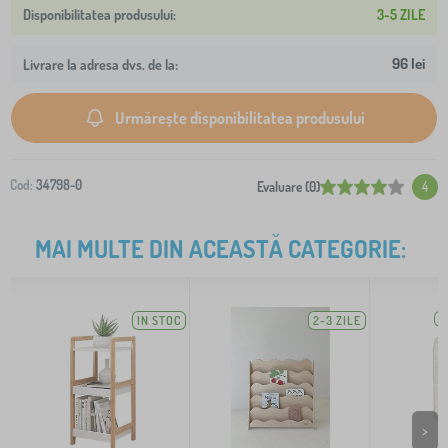
3-5 ZILE
96 lei
Livrare la adresa dvs. de la:
Urmărește disponibilitatea produsului
Cod:
34798-0
Evaluare (0)
4
MAI MULTE DIN ACEASTĂ CATEGORIE:
IN STOC
2-3 ZILE
Î
>