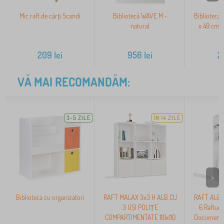
Mic raft de cărți Scandi
Bibliotecă WAVE M -
Bibliotecă 
natural
x 49 cm -
209
lei
956
lei
2
VĂ MAI RECOMANDĂM:
3-5 ZILE
ÎN 14 ZILE
>
Biblioteca cu organizatori
RAFT MALAX 3x3 H ALB CU
RAFT ALB Î
3 UȘI POLIȚE
6 Rafturi 
COMPARTIMENTATE 110x110
Documente 