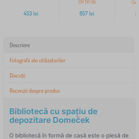
CM TIP ON
Cam
453
lei
857
lei
2
Descriere
Fotografii ale utilizatorilor
Discuții
Recenzii despre produs
Bibliotecă cu spațiu de
depozitare Domeček
O bibliotecă în formă de casă este o piesă de