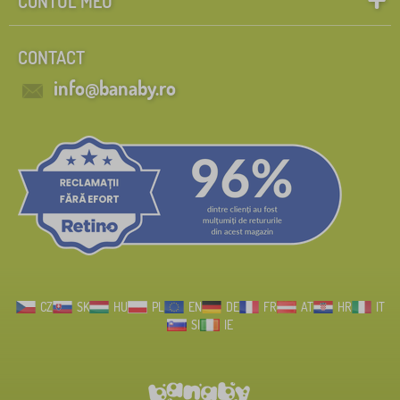
CONTUL MEU
CONTACT
info@banaby.ro
CZ
SK
HU
PL
EN
DE
FR
AT
HR
IT
SI
IE