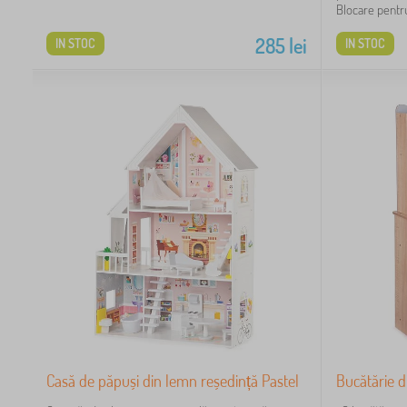
Blocare pentru 
285
lei
IN STOC
IN STOC
Casă de păpuși din lemn reședință Pastel
Bucătărie d