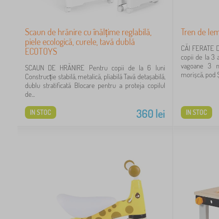
45
23
Scaun de hrănire cu înălțime reglabilă,
Tren de le
piele ecologică, curele, tavă dublă
CĂI FERATE D
ECOTOYS
11
copii de la 3
vagoane 3 m
SCAUN DE HRĂNIRE Pentru copii de la 6 luni
9
morișcă, pod Și
Construcție stabilă, metalică, pliabilă Tavă detașabilă,
dublu stratificată Blocare pentru a proteja copilul
de...
7
360
lei
IN STOC
IN STOC
6