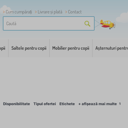
Cum cumpărați
Livrare și plată
Contact
pii
Saltele pentru copii
Mobilier pentru copii
Așternuturi pentr
Disponibilitate
Tipul ofertei
Etichete
+ afișează mai multe
1