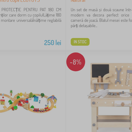
 PROTECȚIE PENTRU PAT 180 CM
Un set de masă și două scaune într
inților care dorm cu copilulLățime 180
modern va decora perfect orice 
ontare universalăÎnălțime reglabilă
cameră de joacă. Blatul mesei este f
părți detașabile...
250
lei
IN STOC
-8%