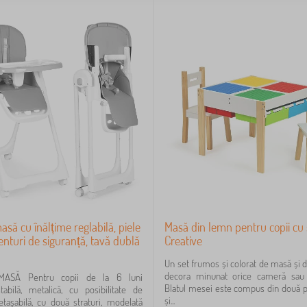
să cu înălțime reglabilă, piele
Masă din lemn pentru copii cu
centuri de siguranță, tavă dublă
Creative
Un set frumos și colorat de masă și 
decora minunat orice cameră sau 
ASĂ Pentru copii de la 6 luni
Blatul mesei este compus din două pă
tabilă, metalică, cu posibilitate de
și...
etașabilă, cu două straturi, modelată