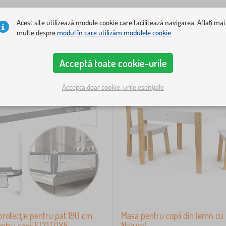
Acest site utilizează module cookie care facilitează navigarea. Aflați mai
multe despre
modul în care utilizăm modulele cookie.
-12%
Acceptă toate cookie-urile
Acceptă doar cookie-urile esențiale
protecție pentru pat 180 cm
Masa pentru copii din lemn cu
entru copii ECOTOYS
Natural