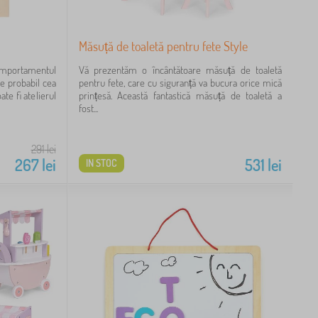
Măsuță de toaletă pentru fete Style
omportamentul
Vă prezentăm o încântătoare măsuță de toaletă
te probabil cea
pentru fete, care cu siguranță va bucura orice mică
te fi atelierul
prințesă. Această fantastică măsuță de toaletă a
fost...
291
lei
267
lei
531
lei
IN STOC