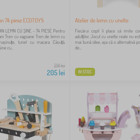
mn 74 piese ECOTOYS
Atelier de lemn cu unelte
IN LEMN CU ȘINE - 74 PIESE Pentru
Fiecărui copil îi place să imite c
 ani Tren cu vagoane Tren de lemn cu
adulților. Jocul cu unelte reale nu es
așinuțe, tunel cu macara Căsuță,
mai bună idee, așa că o alternativă poa
ne cu...
de...
231
lei
205
lei
IN STOC