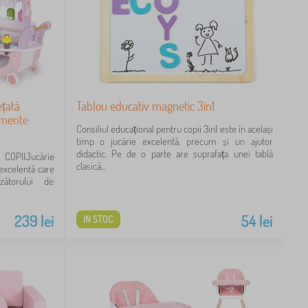
ețată
Tablou educativ magnetic 3in1
emente
Consiliul educațional pentru copii 3in1 este în același
timp o jucărie excelentă, precum și un ajutor
didactic. Pe de o parte are suprafața unei tablă
COPIIJucărie
clasică...
 excelentă care
ătorului de
239
lei
54
lei
IN STOC