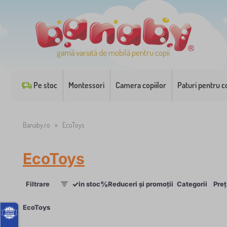
gamă variată de mobilă pentru copii
Pe stoc
Montessori
Camera copiilor
Paturi pentru co
Banaby.ro
»
EcoToys
EcoToys
✓
%
Filtrare
in stoc
Reduceri și promoții
Categorii
Preț
1
×
EcoToys