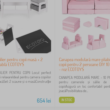
lier pentru copii masă + 2
Canapea modulară mare pliabi
tablă ECOTOYS
copii pentru 2 persoane DIY 1
- roz ECOTOYS
LIER PENTRU COPII Locul perfect
i relaxareIdeal pentru camera copiilor
CANAPEA MODULARĂ MARE - 10 PIE
oacăSet: 2 scaune și o masăConstrucție
pentru camerele și sălile de 
copiiAsigură un loc confortabil pent
joacăPosibilitatea de...
654
lei
IN STOC