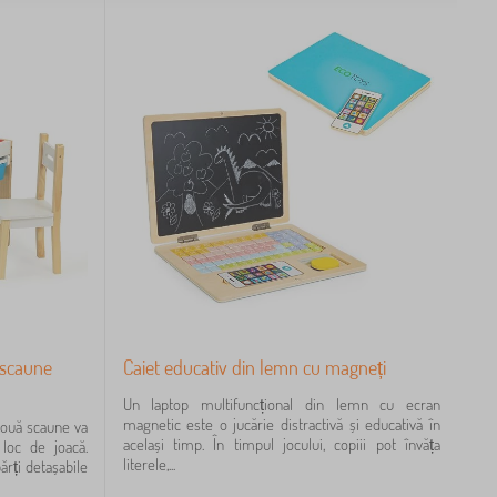
 scaune
Caiet educativ din lemn cu magneți
Un laptop multifuncțional din lemn cu ecran
magnetic este o jucărie distractivă și educativă în
două scaune va
același timp. În timpul jocului, copiii pot învăța
loc de joacă.
literele,...
rți detașabile