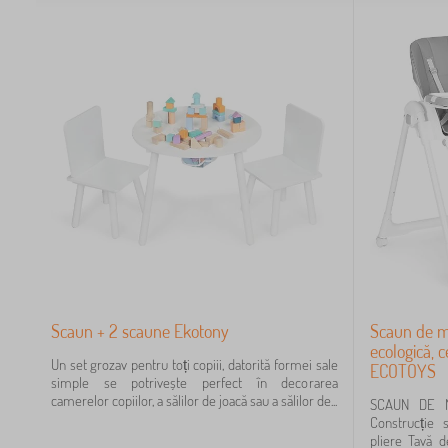
Scaun + 2 scaune Ekotony
Scaun de ma
ecologică, 
Un set grozav pentru toți copiii, datorită formei sale
ECOTOYS
simple se potrivește perfect în decorarea
camerelor copiilor, a sălilor de joacă sau a sălilor de...
SCAUN DE M
Construcție s
pliere Tavă d