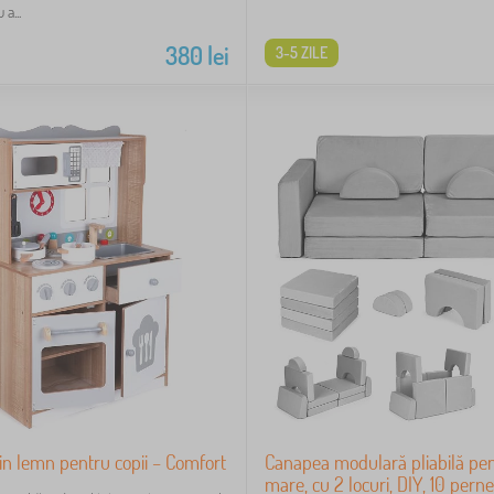
a...
380
lei
3-5 ZILE
in lemn pentru copii – Comfort
Canapea modulară pliabilă pent
mare, cu 2 locuri, DIY, 10 perne