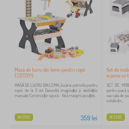
Masă de lucru din lemn pentru copii
Set de mobi
ECOTOYS
scaune cu 
MASĂ DE LUCRU DIN LEMN Jucărie potrivită pentru
SET DE MOBI
copiii de la 3 ani Dezvoltă imaginația și abilitățile
pentru joacă ș
manuale Construcție sigură – fără margini ascuțite...
sau sala de j
solidă din...
359
lei
IN STOC
IN STOC