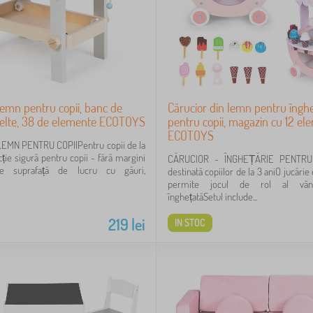
 lemn pentru copii, banc de
Cărucior din lemn pentru îngh
nelte, 38 de elemente ECOTOYS
pentru copii, magazin cu 12 el
ECOTOYS
LEMN PENTRU COPIIPentru copii de la
ție sigură pentru copii - fără margini
CĂRUCIOR - ÎNGHEȚĂRIE PENTRU 
re suprafață de lucru cu găuri,
destinată copiilor de la 3 aniO jucărie
permite jocul de rol al vânz
înghețatăSetul include...
219
lei
IN STOC