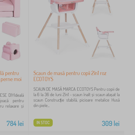
lă pentru
Scaun de masă pentru copii 2în1 roz
0 perne moi
ECOTOYS
SCAUN DE MASĂ MARCA ECOTOYS Pentru copii de
la 6 la 36 de luni 2în1 - scaun înalt și scaun atașat la
SE DIYIdeală
scaun Construcție stabilă, picioare metalice Husă
joacă pentru
din piele...
ru relaxare și
784
lei
309
lei
IN STOC