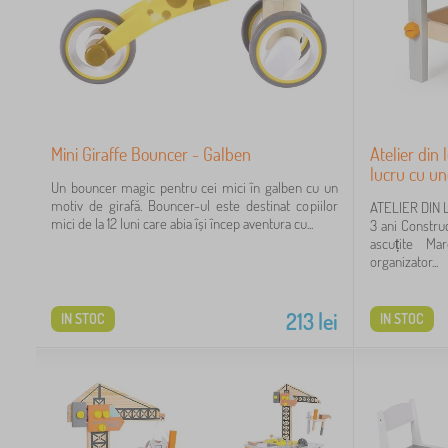
Mini Giraffe Bouncer - Galben
Atelier din
lucru cu u
Un bouncer magic pentru cei mici în galben cu un
motiv de girafă. Bouncer-ul este destinat copiilor
ATELIER DIN 
mici de la 12 luni care abia își încep aventura cu...
3 ani Construc
ascuțite Ma
organizator...
213
lei
IN STOC
IN STOC