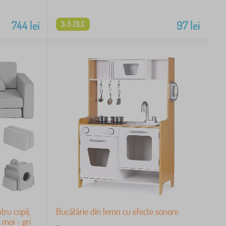
744
lei
97
lei
3-5 ZILE
ru copii,
Bucătărie din lemn cu efecte sonore
 moi - gri