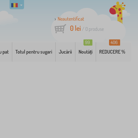
Neautentificat
0 lei
/
0
produse
99
406
u pat
Totul pentru sugari
Jucării
Noutăți
REDUCERE %