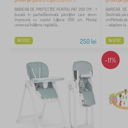
lei
BARIERĂ DE PROTECȚIE PENTRU PAT 200 CM - 1
BARIERĂ DE
bucată în pachetDestinată părinților care dorm
Destinată păr
împreună cu copilul Lățime 200 cm Montaj
cmMetodă de m
universal Înălțime reglabilă...
– adaptare la...
250
lei
IN STOC
IN STOC
-11%
89