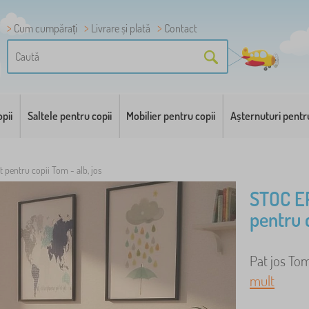
Cum cumpărați
Livrare și plată
Contact
pii
Saltele pentru copii
Mobilier pentru copii
Așternuturi pentr
t pentru copii Tom - alb, jos
STOC E
pentru c
Pat jos Tom
mult