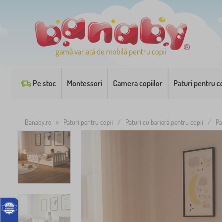
gamă variată de mobilă pentru copii
Pe stoc
Montessori
Camera copiilor
Paturi pentru co
Banaby.ro
»
Paturi pentru copii
/
Paturi cu barieră pentru copii
/
Pa