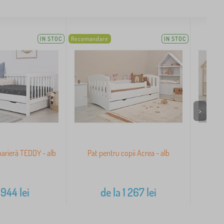
IN STOC
Recomandare
IN STOC
>
barieră TEDDY - alb
Pat pentru copii Acrea - alb
Pat 
Our
944
lei
de la
1 267
lei