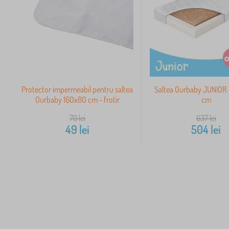
Protector impermeabil pentru saltea
Saltea Ourbaby JUNIOR
Ourbaby 160x80 cm - frotir
cm
70
lei
637
lei
49
lei
504
lei