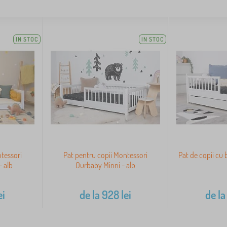
IN STOC
IN STOC
tessori
Pat pentru copii Montessori
Pat de copii cu 
 alb
Ourbaby Minni - alb
ei
de la
928
lei
de la