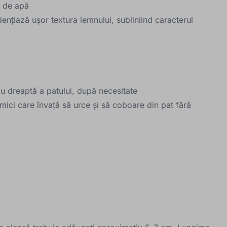
ă de apă
ențiază ușor textura lemnului, subliniind caracterul
au dreaptă a patului, după necesitate
 mici care învață să urce și să coboare din pat fără