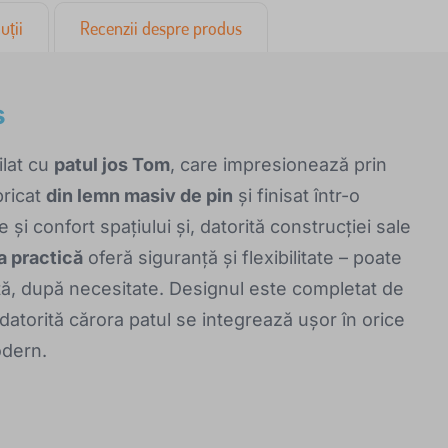
uții
Recenzii despre produs
s
ilat cu
patul jos Tom
, care impresionează prin
bricat
din lemn masiv de pin
și finisat într-o
și confort spațiului și, datorită construcției sale
a practică
oferă siguranță și flexibilitate – poate
tă, după necesitate. Designul este completat de
, datorită cărora patul se integrează ușor în orice
modern.