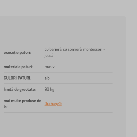
cu barieră, cu somieră, montessori -
execuție paturi
:
joasă
materiale paturi
:
masiv
CULORI PATURI
:
alb
limită de greutate
:
90 kg
mai multe produse de
Ourbaby®
la
: