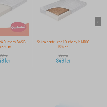
>
mă Ourbaby BASIC -
Saltea pentru copii Ourbaby MIKROC
Cear
0x80 cm
160x80
370
lei
394
lei
48
lei
346
lei