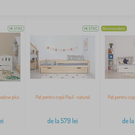
IN STOC
IN STOC
Recomandare
eadow plus
Pat pentru copii Paul - natural
Pat pentru copi
ei
de la
579
lei
de la