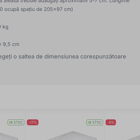
ea aleasă trebuie adăugați aproximativ 5-7 cm. Lungime
90 ocupă spațiu de 205x97 cm)
0 kg
iv 9,5 cm
Alegeți o saltea de dimensiunea corespunzătoare
IN STOC
-17%
IN STOC
-6%