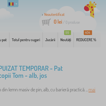
Neautentificat
0 lei
/
0
produse
99
404
u pat
Totul pentru sugari
Jucării
Noutăți
REDUCERE %
PUIZAT TEMPORAR - Pat
opii Tom - alb, jos
 din lemn masiv de pin, alb, cu barieră practică. ..
mai