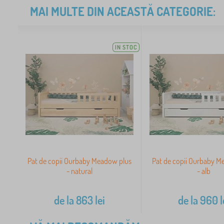
MAI MULTE DIN ACEASTĂ CATEGORIE:
IN STOC
Pat de copii Ourbaby Meadow plus
Pat de copii Ourbaby M
- natural
- alb
de la
863
lei
de la
960
l