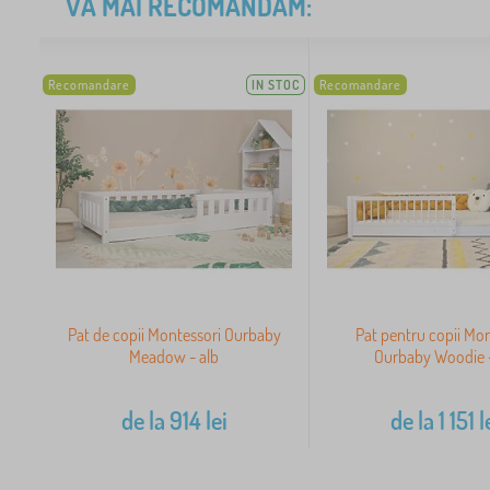
VĂ MAI RECOMANDĂM:
Recomandare
IN STOC
Recomandare
Pat de copii Montessori Ourbaby
Pat pentru copii Mon
Meadow - alb
Ourbaby Woodie -
de la
914
lei
de la
1 151
l