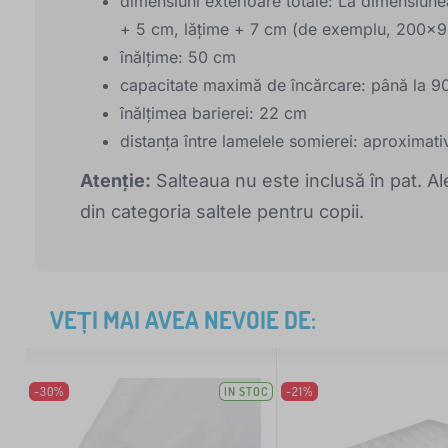
dimensiuni exterioare totale: La dimensiun
+ 5 cm, lățime + 7 cm (de exemplu, 200x
înălțime: 50 cm
capacitate maximă de încărcare: până la 9
înălțimea barierei: 22 cm
distanța între lamelele somierei: aproximat
Atenție:
Salteaua nu este inclusă în pat. 
din categoria saltele pentru copii.
VEȚI MAI AVEA NEVOIE DE:
-30%
IN STOC
-21%