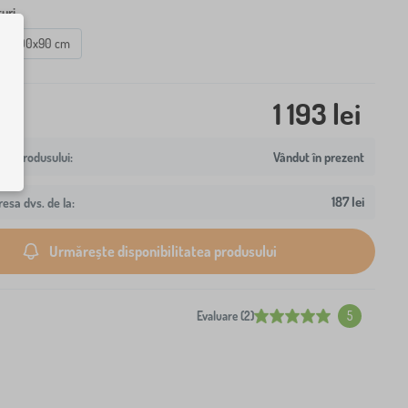
uri
200x90 cm
1 193 lei
Vândut în prezent
187 lei
resa dvs. de la:
Urmărește disponibilitatea produsului
Evaluare (2)
5