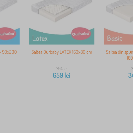
 - 90x200
Saltea Ourbaby LATEX 160x80 cm
Saltea din spu
16
794
lei
659
lei
3