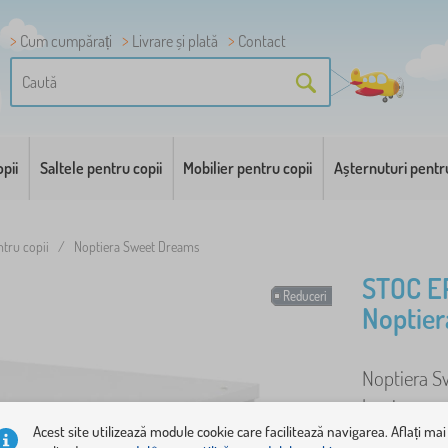
Cum cumpărați
Livrare și plată
Contact
pii
Saltele pentru copii
Mobilier pentru copii
Așternuturi pentr
ntru copii
/
Noptiera Sweet Dreams
STOC E
Reduceri
Noptie
Noptiera Sw
luminos pen
design de ti
Acest site utilizează module cookie care facilitează navigarea. Aflați mai