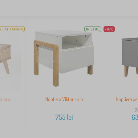
4 SĂPTĂMÂNI
IN STOC
-16%
turala
Noptiera Viktor - alb
Noptiera pe
7
755
lei
6