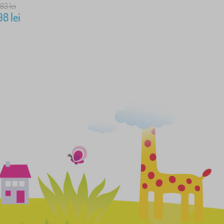
683
lei
98
lei