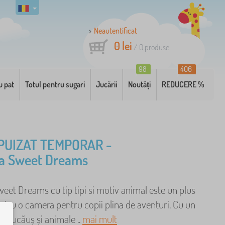
Neautentificat
0 lei
/
0
produse
98
406
u pat
Totul pentru sugari
Jucării
Noutăți
REDUCERE %
PUIZAT TEMPORAR -
ra Sweet Dreams
eet Dreams cu tip tipi si motiv animal este un plus
tru o camera pentru copii plina de aventuri. Cu un
pi jucăuș și animale ..
mai mult