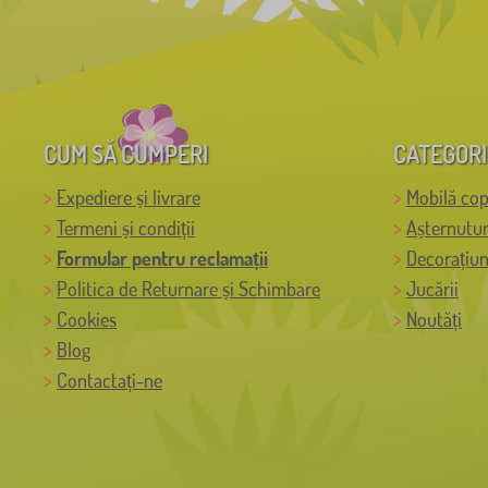
CUM SĂ CUMPERI
CATEGORI
Expediere și livrare
Mobilă cop
Termeni și condiții
Așternutur
Formular pentru reclamații
Decorațiun
Politica de Returnare și Schimbare
Jucării
Cookies
Noutăți
Blog
Contactați-ne