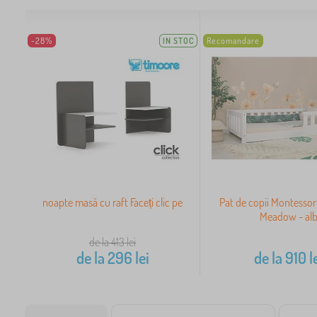
-28%
IN STOC
Recomandare
noapte masă cu raft Faceți clic pe
Pat de copii Montesso
Meadow - al
de la 413
lei
de la
296
lei
de la
910
l