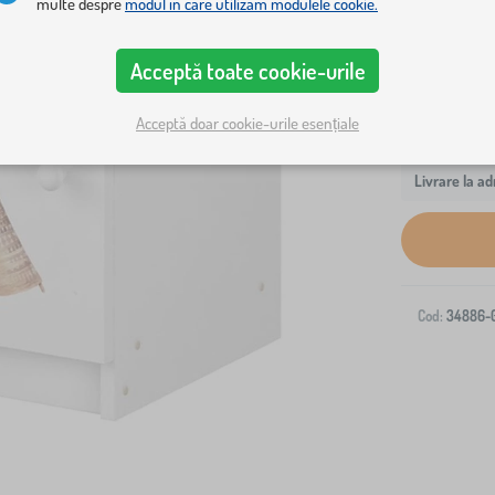
multe despre
modul în care utilizăm modulele cookie.
Acceptă toate cookie-urile
Acceptă doar cookie-urile esențiale
Livrare la ad
Cod:
34886-