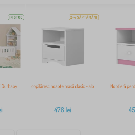
IN STOC
2-4 SĂPTĂMÂNI
ri Ourbaby
copilăresc noapte masă clasic - alb
Noptieră pent
b
ei
476
lei
4