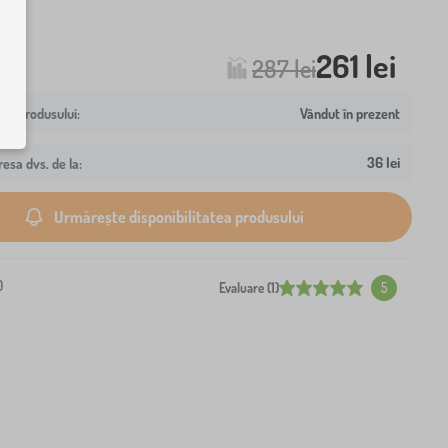
261 lei
287 lei
Vândut în prezent
36 lei
resa dvs. de la:
Urmărește disponibilitatea produsului
0
Evaluare (1)
5