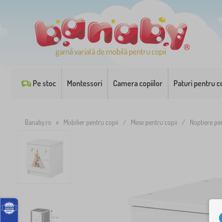
gamă variată de mobilă pentru copii
Pe stoc
Montessori
Camera copiilor
Paturi pentru co
Banaby.ro
»
Mobilier pentru copii
/
Mese pentru copii
/
Noptiere pe