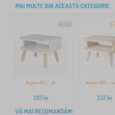
MAI MULTE DIN ACEASTĂ CATEGORIE:
IN STOC
2-
Noptiera NELL - alb
Noptiera NELL - na
283
lei
232
lei
VĂ MAI RECOMANDĂM: