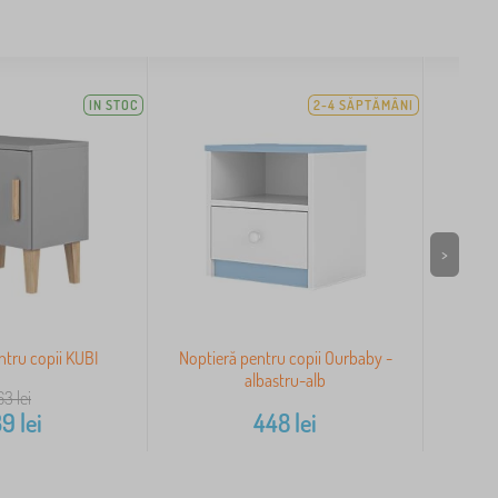
IN STOC
2-4 SĂPTĂMÂNI
>
ntru copii KUBI
Noptieră pentru copii Ourbaby -
Nopt
albastru-alb
63
lei
39
lei
448
lei