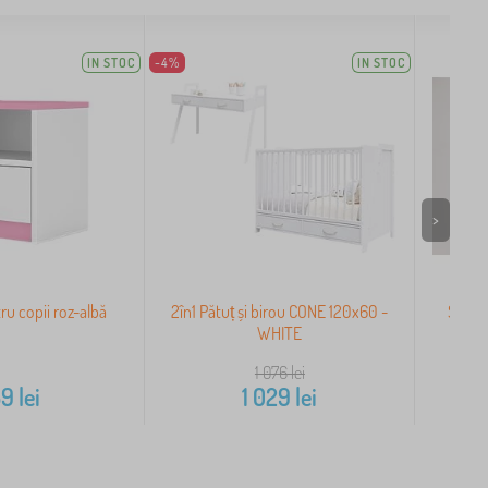
IN STOC
-4%
IN STOC
>
ru copii roz-albă
2în1 Pătuț și birou CONE 120x60 -
Scutec
WHITE
1 076
lei
59
lei
1 029
lei