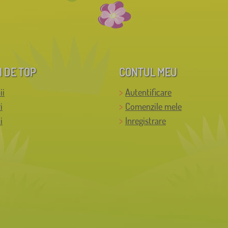
I DE TOP
CONTUL MEU
ii
Autentificare
i
Comenzile mele
i
Inregistrare