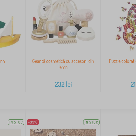
emn
Geantă cosmetică cu accesorii din
Puzzle colorat
lemn
232
lei
2
IN STOC
-39%
IN STOC