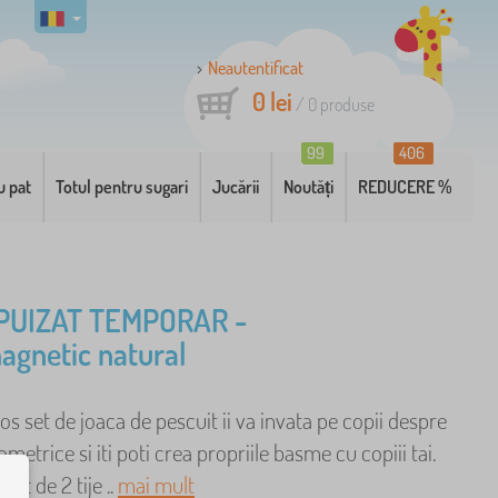
Neautentificat
0 lei
/
0
produse
99
406
u pat
Totul pentru sugari
Jucării
Noutăți
REDUCERE %
PUIZAT TEMPORAR -
agnetic natural
s set de joaca de pescuit ii va invata pe copii despre
metrice si iti poti crea propriile basme cu copiii tai.
 set de 2 tije ..
mai mult