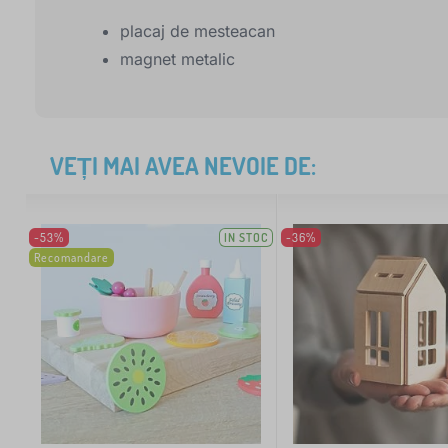
placaj de mesteacan
magnet metalic
VEȚI MAI AVEA NEVOIE DE:
-53%
IN STOC
-36%
Recomandare