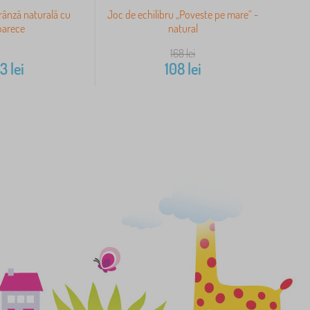
rânză naturală cu
Joc de echilibru „Poveste pe mare” -
oarece
natural
168
lei
43
lei
108
lei