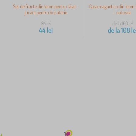
Set de fructe din lemn pentru tăiat -
Casa magnetica din lemn
jucării pentru bucătărie
- naturala
94
lei
de la 168
lei
44
lei
de la
108
le