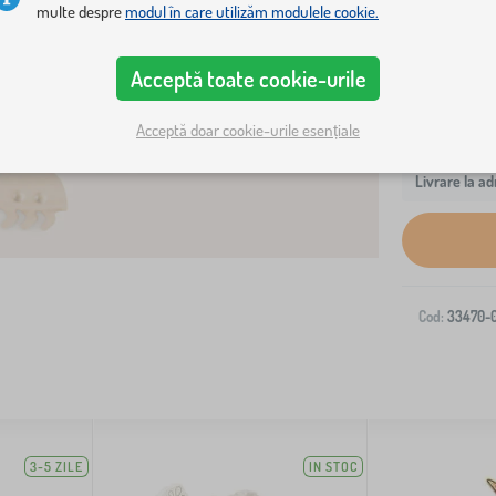
multe despre
modul în care utilizăm modulele cookie.
Acceptă toate cookie-urile
Acceptă doar cookie-urile esențiale
Livrare la ad
Cod:
33470-
3-5 ZILE
IN STOC