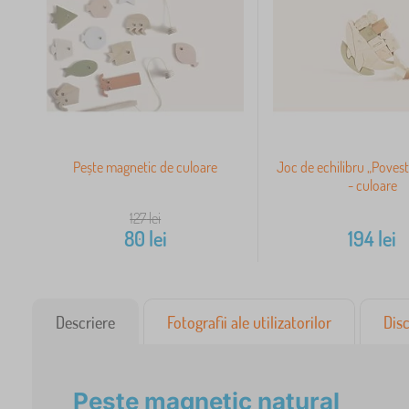
Pește magnetic de culoare
Joc de echilibru „Poves
- culoare
127
lei
80
lei
194
lei
Descriere
Fotografii ale utilizatorilor
Disc
Pește magnetic natural