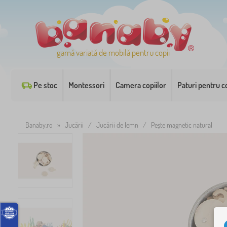
gamă variată de mobilă pentru copii
Pe stoc
Montessori
Camera copiilor
Paturi pentru co
Banaby.ro
»
Jucării
/
Jucării de lemn
/
Pește magnetic natural