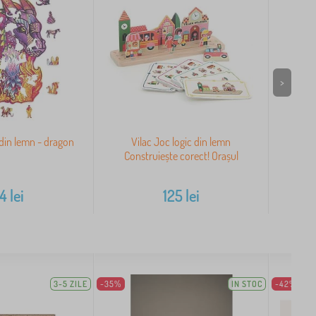
>
 din lemn - dragon
Vilac Joc logic din lemn
Casa
Construiește corect! Orașul
14
lei
125
lei
3-5 ZILE
-35%
IN STOC
-42%