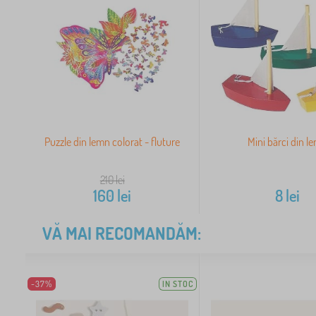
Puzzle din lemn colorat - fluture
Mini bărci din l
210
lei
160
lei
8
lei
VĂ MAI RECOMANDĂM:
-37%
IN STOC