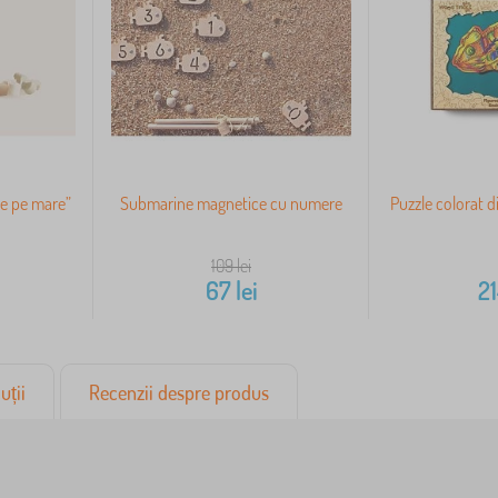
te pe mare”
Submarine magnetice cu numere
Puzzle colorat 
109
lei
67
lei
2
uții
Recenzii despre produs