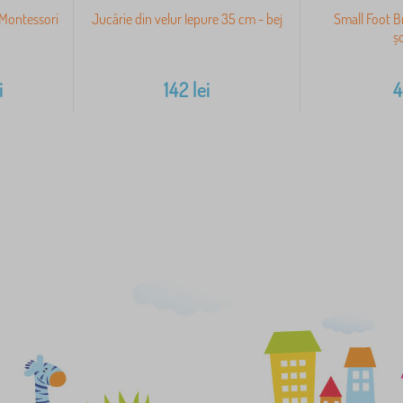
 Montessori
Jucărie din velur Iepure 35 cm - bej
Small Foot B
ș
i
142
lei