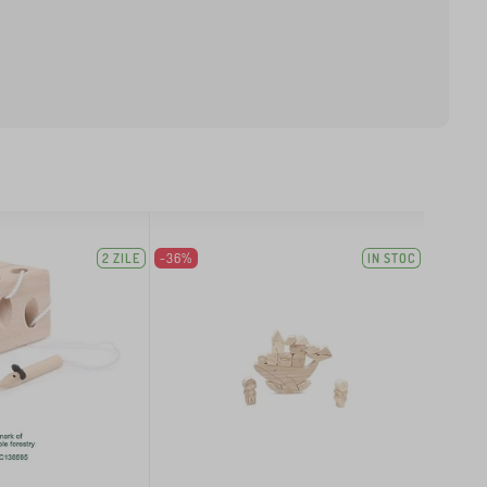
2 ZILE
-36%
IN STOC