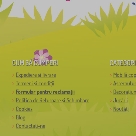
CUM SĂ CUMPERI
CATEGORI
Expediere și livrare
Mobilă cop
Termeni și condiții
Așternutur
Formular pentru reclamații
Decorațiun
Politica de Returnare și Schimbare
Jucării
Cookies
Noutăți
Blog
Contactați-ne