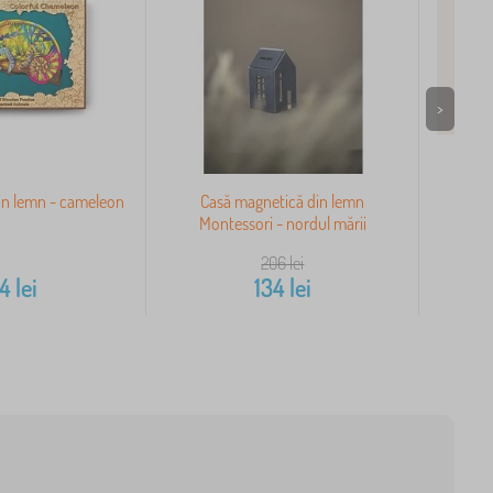
>
din lemn - cameleon
Casă magnetică din lemn
Montessori - nordul mării
206
lei
14
lei
134
lei