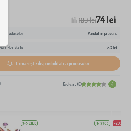
74 lei
109 lei
Vândut în prezent
53 lei
resa dvs. de la:
Urmărește disponibilitatea produsului
0
Evaluare (0)
4
3-5 ZILE
IN STOC
-26%