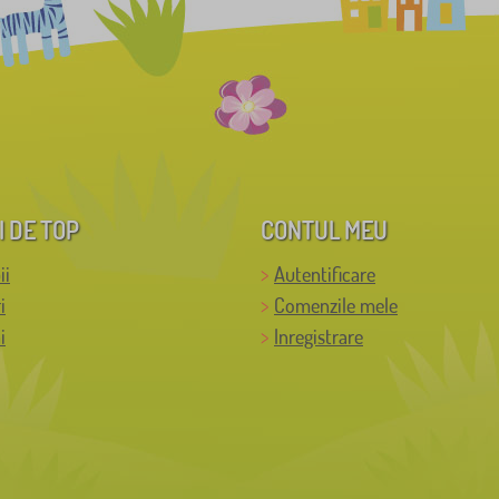
I DE TOP
CONTUL MEU
ii
Autentificare
i
Comenzile mele
i
Inregistrare