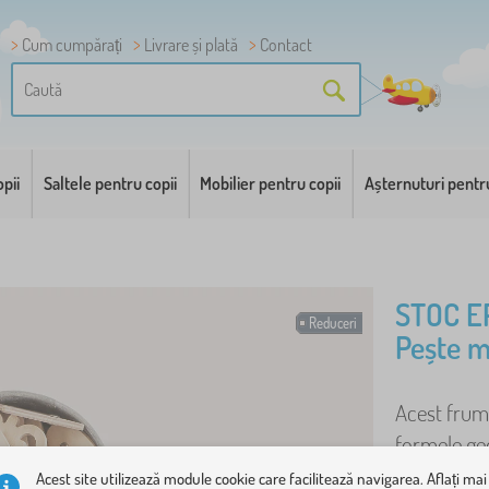
Cum cumpărați
Livrare și plată
Contact
pii
Saltele pentru copii
Mobilier pentru copii
Așternuturi pentr
STOC E
Reduceri
Pește m
Acest frumo
formele geo
Proprietăți:
Acest site utilizează module cookie care facilitează navigarea. Aflați mai