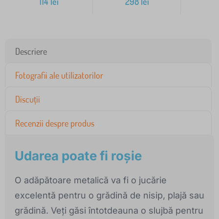
114
lei
298
lei
1
Descriere
Fotografii ale utilizatorilor
Discuții
Recenzii despre produs
Udarea poate fi roșie
O adăpătoare metalică va fi o jucărie
excelentă pentru o grădină de nisip, plajă sau
grădină. Veți găsi întotdeauna o slujbă pentru