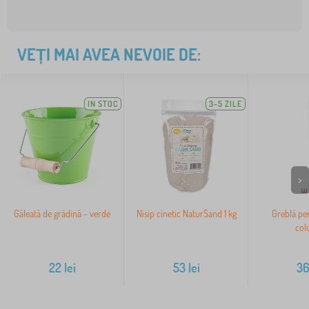
VEȚI MAI AVEA NEVOIE DE:
IN STOC
3-5 ZILE
>
Găleată de grădină - verde
Nisip cinetic NaturSand 1 kg
Greblă pen
col
22
lei
53
lei
3