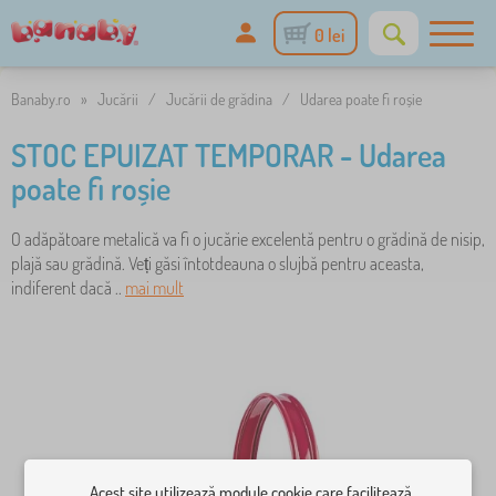
0 lei
Banaby.ro
»
Jucării
/
Jucării de grădina
/
Udarea poate fi roșie
STOC EPUIZAT TEMPORAR - Udarea
poate fi roșie
O adăpătoare metalică va fi o jucărie excelentă pentru o grădină de nisip,
plajă sau grădină. Veți găsi întotdeauna o slujbă pentru aceasta,
indiferent dacă ..
mai mult
Acest site utilizează module cookie care facilitează