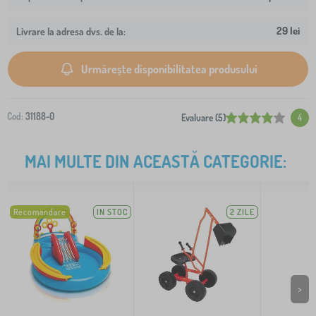
29 lei
Livrare la adresa dvs. de la:
Urmărește disponibilitatea produsului
Cod:
31188-0
Evaluare (5)
4
MAI MULTE DIN ACEASTĂ CATEGORIE:
Recomandare
IN STOC
2 ZILE
>