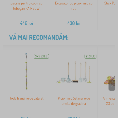
piscina pentru copii cu
Excavator cu picior mic cu
Stick Pog
tobogan RAINBOW
roți
446
lei
430
lei
2
VĂ MAI RECOMANDĂM:
3-5 ZILE
2 ZILE
>
Tody frânghie de cățărat
Picior mic Set mare de
Alimente d
unelte de grădină
23 de p