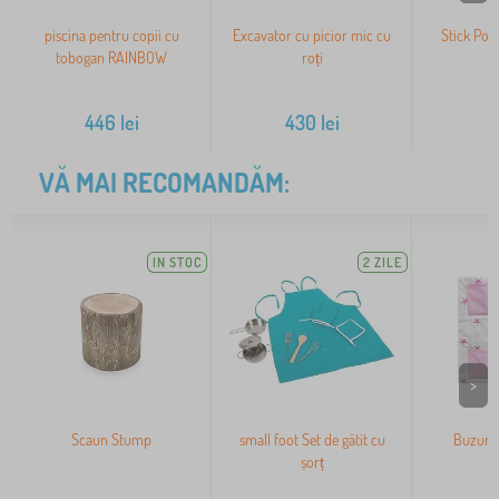
piscina pentru copii cu
Excavator cu picior mic cu
Stick Pog
tobogan RAINBOW
roți
446
lei
430
lei
2
VĂ MAI RECOMANDĂM:
IN STOC
2 ZILE
>
Scaun Stump
small foot Set de gătit cu
Buzunar
șorț