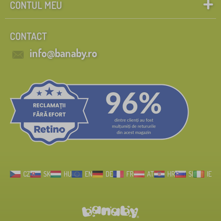
CONTUL MEU
CONTACT
info@banaby.ro
CZ
SK
HU
EN
DE
FR
AT
HR
SI
IE