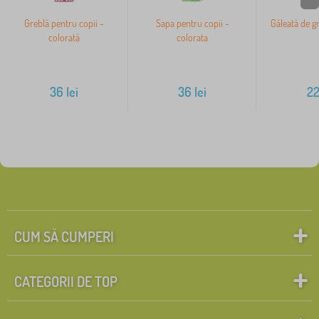
Greblă pentru copii -
Sapa pentru copii -
Găleată de g
colorată
colorata
36
lei
36
lei
2
CUM SĂ CUMPERI
CATEGORII DE TOP