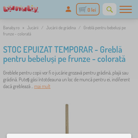
0 lei
Banaby.ro
»
Jucării
/
Jucării de grădina
/
Greblă pentru bebeluși pe
frunze - colorată
STOC EPUIZAT TEMPORAR - Greblă
pentru bebeluși pe frunze - colorată
Greblele pentru copii vor fi o jucărie grozavă pentru grădină, plajă sau
grădină. Puteți găsi întotdeauna un loc de muncă pentru ei, indiferent
dacă greblează ..
mai mult