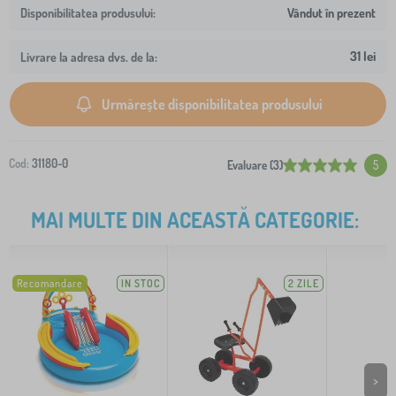
Vândut în prezent
31 lei
Livrare la adresa dvs. de la:
Urmărește disponibilitatea produsului
Cod:
31180-0
Evaluare (3)
5
MAI MULTE DIN ACEASTĂ CATEGORIE:
Recomandare
IN STOC
2 ZILE
>