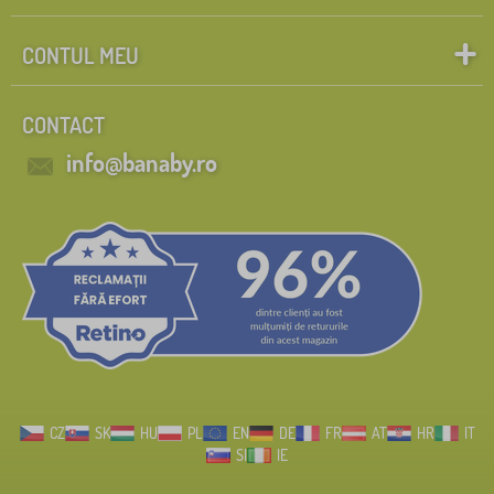
CONTUL MEU
CONTACT
info@banaby.ro
CZ
SK
HU
PL
EN
DE
FR
AT
HR
IT
SI
IE