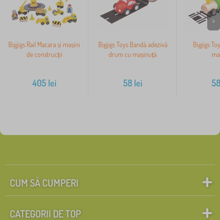
>
Bigjigs Rail Macara și mașini
Bigjigs Toys Bandă adezivă
Bigjigs To
de construcții
drum cu mașinuță
ma
405
lei
58
lei
5
CUM SĂ CUMPERI
CATEGORII DE TOP