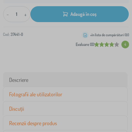
-
+
Adaugă în coș
Cod:
37441-0
+în lista de cumpărături (
0
)
Evaluare (0)
4
Descriere
Fotografii ale utilizatorilor
Discuții
Recenzii despre produs