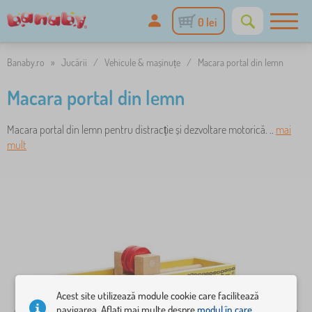
0 lei
Banaby.ro
»
Jucării
/
Vehicule & mașinuțe
/
Macara portal din lemn
Macara portal din lemn
Macara portal din lemn pentru distracție și dezvoltare motorică. ..
mai
mult
Acest site utilizează module cookie care facilitează
navigarea. Aflați mai multe despre
modul în care