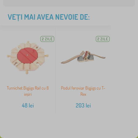
VEȚI MAI AVEA NEVOIE DE:
2 ZILE
2 ZILE
Turnichet Bigjigs Rail cu 8
Podul feroviar Bigjigs cu T-
ieșiri
Rex
48
lei
203
lei