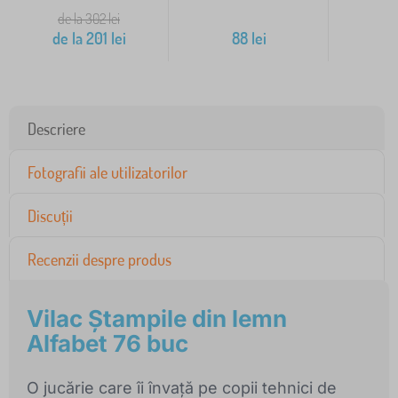
de la 302
lei
de la
201
lei
88
lei
1
Descriere
Fotografii ale utilizatorilor
Discuții
Recenzii despre produs
Vilac Ștampile din lemn
Alfabet 76 buc
O jucărie care îi învață pe copii tehnici de