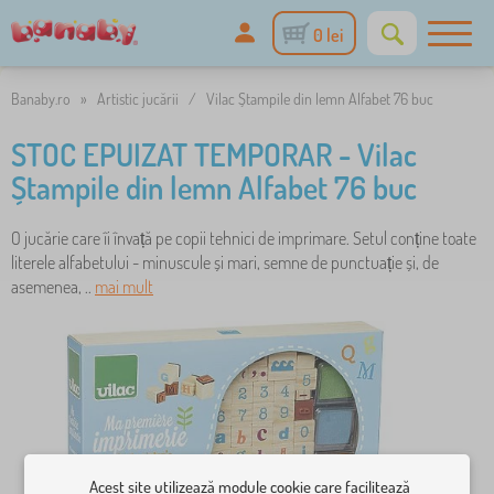
0 lei
Banaby.ro
»
Artistic jucării
/
Vilac Ștampile din lemn Alfabet 76 buc
STOC EPUIZAT TEMPORAR - Vilac
Ștampile din lemn Alfabet 76 buc
O jucărie care îi învață pe copii tehnici de imprimare. Setul conține toate
literele alfabetului - minuscule și mari, semne de punctuație și, de
asemenea, ..
mai mult
Acest site utilizează module cookie care facilitează