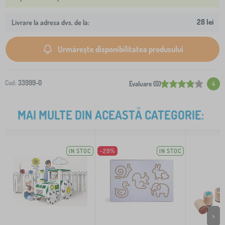
28 lei
Livrare la adresa dvs. de la:
Urmărește disponibilitatea produsului
Cod:
33999-0
Evaluare (0)
4
MAI MULTE DIN ACEASTĂ CATEGORIE:
IN STOC
-29%
IN STOC
>