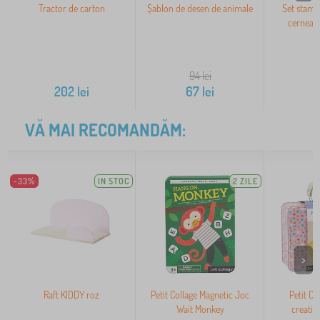
Tractor de carton
Șablon de desen de animale
Set stamp
cerneala
94
lei
202
lei
67
lei
VĂ MAI RECOMANDĂM:
-33%
IN STOC
2 ZILE
>
Raft KIDDY roz
Petit Collage Magnetic Joc
Petit Co
Wait Monkey
creativă