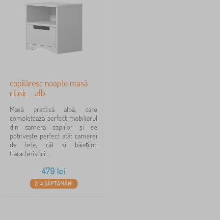
l
i
o
t
e
c
i
copilăresc noapte masă
clasic - alb
Masă practică albă, care
completează perfect mobilierul
din camera copiilor și se
potrivește perfect atât camerei
de fete, cât și băieților.
Caracteristici:...
479
lei
2-4 SĂPTĂMÂNI