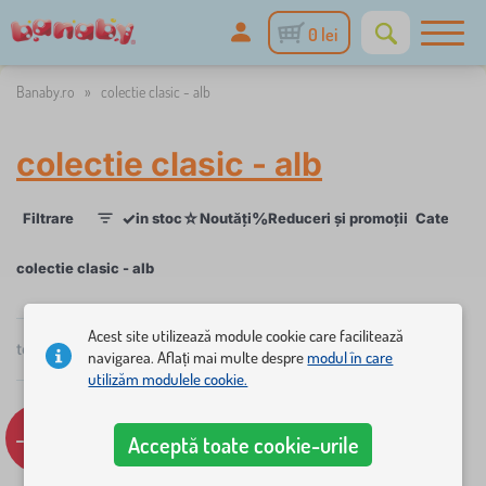
0 lei
Banaby.ro
»
colectie clasic - alb
colectie clasic - alb
✓
☆
%
Filtrare
in stoc
Noutăți
Reduceri și promoții
Categorii
1
colectie clasic - alb
×
Acest site utilizează module cookie care facilitează
FILTRARE
total
5
produse
navigarea. Aflați mai multe despre
modul în care
popularitate
utilizăm modulele cookie.
Categorii
-18%
Recomandare
M
Acceptă toate cookie-urile
›
2
o
b
M