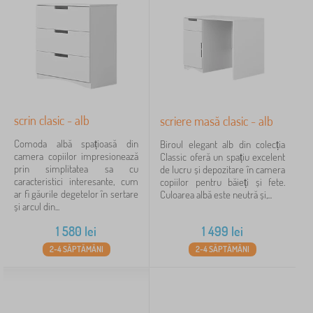
e
t
Etichete
r
1
ș
u
u
i
r
c
d
colectie clasic - alb
5
✓
i
o
u
,
p
l
d
Reduceri
423
i
a
u
i
p
l
Noutăți
99
u
a
r
scrin clasic - alb
p
scriere masă clasic - alb
i
sfat
60
u
p
Comoda albă spațioasă din
Biroul elegant alb din colecția
r
e
camera copiilor impresionează
Classic oferă un spațiu excelent
i
n
prin simplitatea sa cu
de lucru și depozitare în camera
e
t
caracteristici interesante, cum
copiilor pentru băieți și fete.
t
FILTRARE
r
ar fi găurile degetelor în sertare
Culoarea albă este neutră și,...
a
u
și arcul din...
j
c
e
o
1 580
lei
1 499
lei
r
p
e
2-4 SĂPTĂMÂNI
2-4 SĂPTĂMÂNI
i
ș
i
i
b
i
b