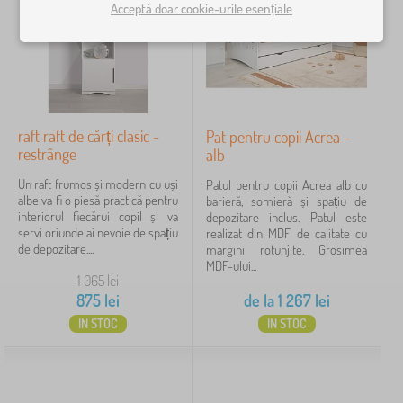
›
i
1
Acceptă doar cookie-urile esențiale
o
l
b
M
i
›
i
1
o
e
l
b
r
P
i
›
i
1
p
a
e
l
e
t
r
i
n
u
p
raft raft de cărți clasic -
Pat pentru copii Acrea -
e
t
Preț
r
e
r
restrânge
alb
r
i
n
p
u
479 lei
1 580 lei
p
t
Un raft frumos și modern cu uși
e
Patul pentru copii Acrea alb cu
c
e
r
albe va fi o piesă practică pentru
n
barieră, somieră și spațiu de
o
n
u
interiorul fiecărui copil și va
t
depozitare inclus. Patul este
p
t
c
Filtrare
servi oriunde ai nevoie de spațiu
r
realizat din MDF de calitate cu
i
r
o
de depozitare....
u
margini rotunjite. Grosimea
i
u
p
c
MDF-ului...
>
c
i
1 065
lei
o
Caută în filtru
M
o
i
p
875
lei
de la
1 267
lei
e
p
>
i
s
i
C
IN STOC
IN STOC
Disponibilitate
i
e
i
o
>
p
m
R
e
Tipul ofertei
o
a
n
d
f
t