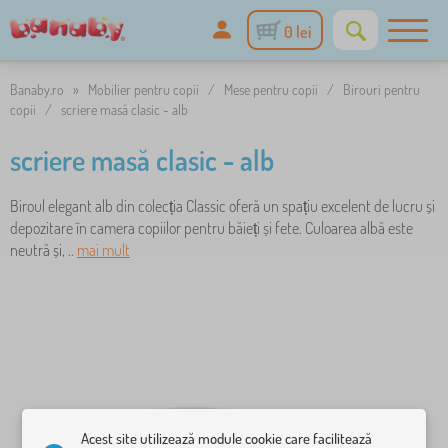
0 lei
Banaby.ro
»
Mobilier pentru copii
/
Mese pentru copii
/
Birouri pentru
copii
/
scriere masă clasic - alb
scriere masă clasic - alb
Biroul elegant alb din colecția Classic oferă un spațiu excelent de lucru și
depozitare în camera copiilor pentru băieți și fete. Culoarea albă este
neutră și, ..
mai mult
Acest site utilizează module cookie care facilitează