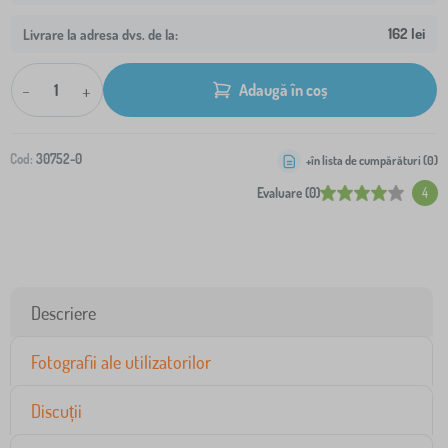
162 lei
Livrare la adresa dvs. de la:
-
+
Adaugă în coș
Cod:
30752-0
+în lista de cumpărături (
0
)
Evaluare (0)
4
Descriere
Fotografii ale utilizatorilor
Discuții