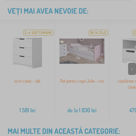
VEȚI MAI AVEA NEVOIE DE:
2-4 SĂPTĂMÂNI
ÎN 14 ZILE
2
>
scrin clasic - alb
Pat pentru copii Julie - roz
copilăresc
clasi
1 581
lei
de la
1 830
lei
47
MAI MULTE DIN ACEASTĂ CATEGORIE: