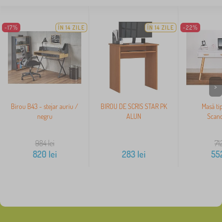
-17%
ÎN 14 ZILE
ÎN 14 ZILE
-22%
>
Birou B43 - stejar auriu /
BIROU DE SCRIS STAR PK
Masă ti
negru
ALUN
Scand
984
lei
71
820
lei
283
lei
55