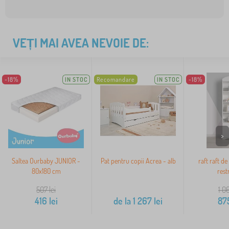
VEȚI MAI AVEA NEVOIE DE:
-18%
IN STOC
Recomandare
IN STOC
-18%
>
Saltea Ourbaby JUNIOR -
Pat pentru copii Acrea - alb
raft raft de 
80x180 cm
rest
507
lei
1 0
416
lei
de la
1 267
lei
87