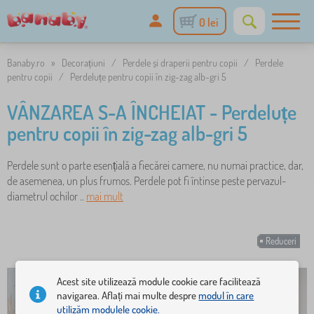
0 lei
Banaby.ro
»
Decorațiuni
/
Perdele și draperii pentru copii
/
Perdele
pentru copii
/
Perdeluțe pentru copii în zig-zag alb-gri 5
VÂNZAREA S-A ÎNCHEIAT - Perdeluțe
pentru copii în zig-zag alb-gri 5
Perdele sunt o parte esențială a fiecărei camere, nu numai practice, dar,
de asemenea, un plus frumos. Perdele pot fi întinse peste pervazul-
diametrul ochilor ..
mai mult
Reduceri
Acest site utilizează module cookie care facilitează
navigarea. Aflați mai multe despre
modul în care
utilizăm modulele cookie.