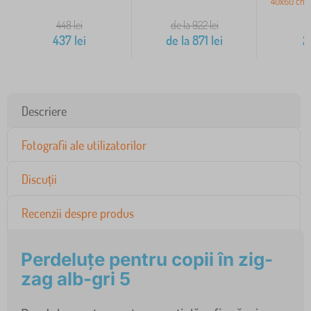
40x60 cm p
448
lei
de la 922
lei
437
lei
de la
871
lei
2
Descriere
Fotografii ale utilizatorilor
Discuții
Recenzii despre produs
Perdeluțe pentru copii în zig-
zag alb-gri 5