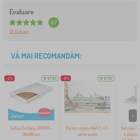
Evaluare
4.7
22 Evaluare
VĂ MAI RECOMANDĂM:
-2%
IN STOC
-6%
IN STOC
>
Saltea Ourbaby JUNIOR -
Pat de creștere Nell 2 în 1 -
Set copii S
90x180 cm
verde pastel
si plapum