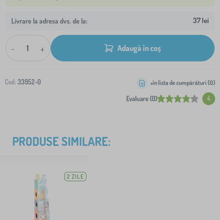
37 lei
Livrare la adresa dvs. de la:
-
+
Adaugă în coș
Cod:
33952-0
+în lista de cumpărături (
0
)
Evaluare (0)
4
PRODUSE SIMILARE:
2 ZILE