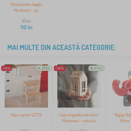
Pernă pentru leagăn
Montessori - gri
115
lei
110
lei
MAI MULTE DIN ACEASTĂ CATEGORIE:
-18%
IN STOC
-36%
IN STOC
>
Pașii copiilor LETTO
Casa magnetica din lemn
Bigjigs Ba
Montessori - naturala
Motor 