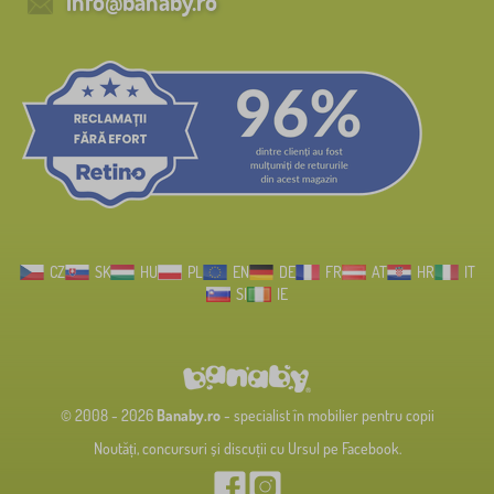
info@banaby.ro
CZ
SK
HU
PL
EN
DE
FR
AT
HR
IT
SI
IE
© 2008 - 2026
Banaby.ro
- specialist în mobilier pentru copii
Noutăți, concursuri și discuții cu Ursul pe Facebook.