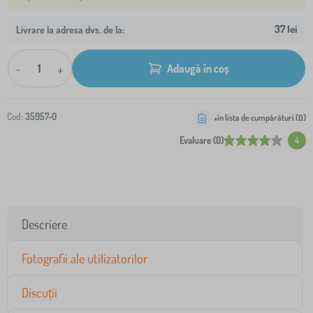
37 lei
Livrare la adresa dvs. de la:
-
+
Adaugă în coș
Cod:
35957-0
+în lista de cumpărături (
0
)
Evaluare (0)
4
Descriere
Fotografii ale utilizatorilor
Discuții