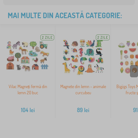
MAI MULTE DIN ACEASTĂ CATEGORIE:
2 ZILE
2 ZILE
>
Vilac Magneți fermă din
Magnete din lemn - animale
Bigjigs Toys 
lemn 20 buc
curcubeu
fructe 
104
lei
89
lei
91