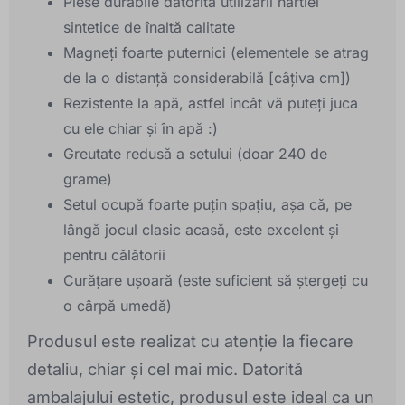
Piese durabile datorită utilizării hârtiei
sintetice de înaltă calitate
Magneți foarte puternici (elementele se atrag
de la o distanță considerabilă [câțiva cm])
Rezistente la apă, astfel încât vă puteți juca
cu ele chiar și în apă :)
Greutate redusă a setului (doar 240 de
grame)
Setul ocupă foarte puțin spațiu, așa că, pe
lângă jocul clasic acasă, este excelent și
pentru călătorii
Curățare ușoară (este suficient să ștergeți cu
o cârpă umedă)
Produsul este realizat cu atenție la fiecare
detaliu, chiar și cel mai mic. Datorită
ambalajului estetic, produsul este ideal ca un