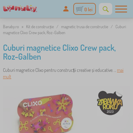
0 lei
Banaby.ro
»
Kit de construcție
/
magnetic trusa de constructie
/
Cuburi
magnetice Clixo Crew pack, Roz-Galben
Cuburi magnetice Clixo Crew pack,
Roz-Galben
Cuburi magnetice Clixo pentru construcții creative și educative. ..
mai
mult