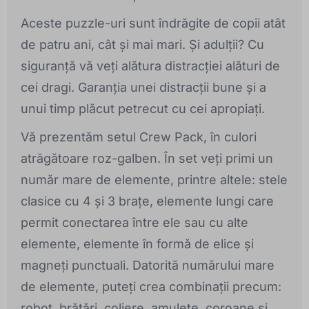
Aceste puzzle-uri sunt îndrăgite de copii atât
de patru ani, cât și mai mari. Și adulții? Cu
siguranță vă veți alătura distracției alături de
cei dragi. Garanția unei distracții bune și a
unui timp plăcut petrecut cu cei apropiați.
Vă prezentăm setul Crew Pack, în culori
atrăgătoare roz-galben. În set veți primi un
număr mare de elemente, printre altele: stele
clasice cu 4 și 3 brațe, elemente lungi care
permit conectarea între ele sau cu alte
elemente, elemente în formă de elice și
magneți punctuali. Datorită numărului mare
de elemente, puteți crea combinații precum:
robot, brățări, coliere, amulete, coroane și