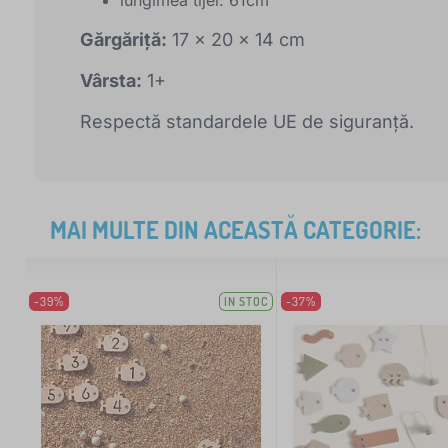
lungimea tijei: 61cm
Gărgăriță:
17 x 20 x 14 cm
Vârsta:
1+
Respectă standardele UE de siguranță.
MAI MULTE DIN ACEASTĂ CATEGORIE:
-39%
IN STOC
-37%