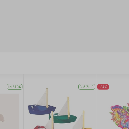
IN STOC
3-5 ZILE
-24%