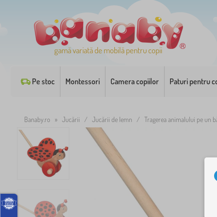
gamă variată de mobilă pentru copii
Pe stoc
Montessori
Camera copiilor
Paturi pentru co
Banaby.ro
»
Jucării
/
Jucării de lemn
/
Tragerea animalului pe un bă