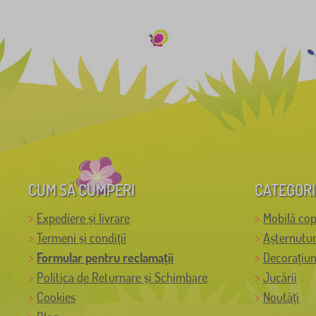
CUM SĂ CUMPERI
CATEGORI
Expediere și livrare
Mobilă cop
Termeni și condiții
Așternutur
Formular pentru reclamații
Decorațiun
Politica de Returnare și Schimbare
Jucării
Cookies
Noutăți