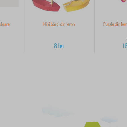
uloare
Mini bărci din lemn
Puzzle din lem
8
lei
1