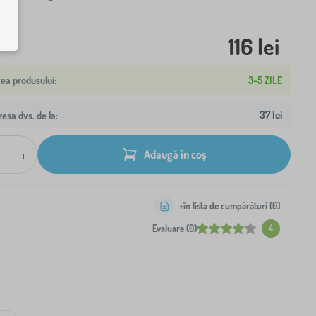
116 lei
3-5 ZILE
37 lei
resa dvs. de la:
+
Adaugă în coș
+în lista de cumpărături (
0
)
Evaluare (0)
4