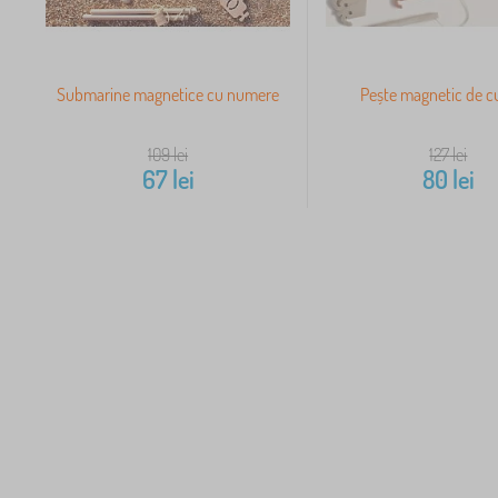
Submarine magnetice cu numere
Pește magnetic de c
109
lei
127
lei
67
lei
80
lei