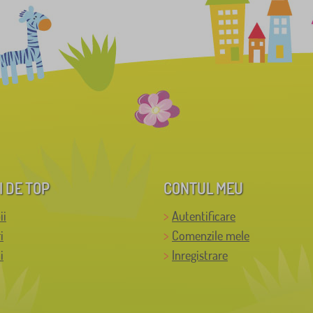
I DE TOP
CONTUL MEU
ii
Autentificare
i
Comenzile mele
i
Inregistrare