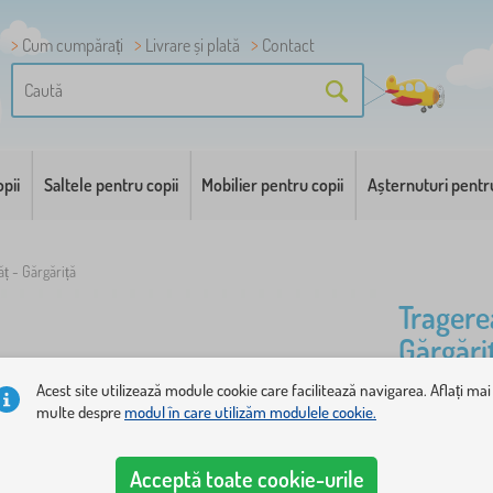
Cum cumpărați
Livrare și plată
Contact
pii
Saltele pentru copii
Mobilier pentru copii
Așternuturi pentr
ț - Gărgăriță
Tragere
Gărgări
Acest site utilizează module cookie care facilitează navigarea. Aflați mai
Draguta bub
multe despre
modul în care utilizăm modulele cookie.
cei mici. Ju
încurajează
Acceptă toate cookie-urile