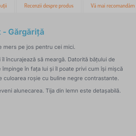
uții
Recenzii despre produs
Vă mai recomandăm
 - Gărgăriță
 mers pe jos pentru cei mici.
și îl încurajează să meargă. Datorită bățului de
împinge în fața lui și îl poate privi cum își mișcă
 de culoarea roșie cu buline negre contrastante.
eveni alunecarea. Tija din lemn este detașabilă.