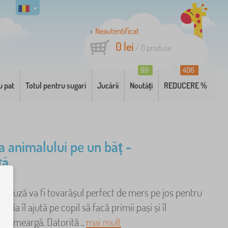
Neautentificat
0 lei
/
0
produse
99
406
u pat
Totul pentru sugari
Jucării
Noutăți
REDUCERE %
a animalului pe un băț -
ță
uruză va fi tovarășul perfect de mers pe jos pentru
căria îl ajută pe copil să facă primii pași și îl
 să meargă. Datorită ..
mai mult