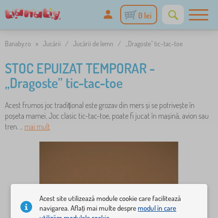
0 lei
Banaby.ro
»
Jucării
/
Jucării de lemn
/
„Dragoste” tic-tac-toe
STOC EPUIZAT TEMPORAR -
„Dragoste” tic-tac-toe
Acest frumos joc tradițional este grozav din mers și se potrivește în
poșeta mamei. Joc clasic tic-tac-toe, poate fi jucat în mașină, avion sau
tren. ..
mai mult
Acest site utilizează module cookie care facilitează
navigarea. Aflați mai multe despre
modul în care
utilizăm modulele cookie.