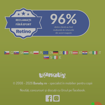
CZ
SK
HU
PL
EN
DE
FR
AT
HR
IT
SI
IE
© 2008 - 2026
Banaby.ro
- specialist în mobilier pentru copii
Noutăți, concursuri și discuții cu Ursul pe Facebook.