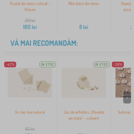
Puzzle din lemn colorat -
Mini bărci din lemn
Geantă 
fluture
acceso
210
lei
160
lei
8
lei
2
VĂ MAI RECOMANDĂM:
-42%
IN STOC
IN STOC
-39%
>
tic-tac-toe natural
Joc de echilibru „Poveste
Submarine
pe mare” - culoare
n
83
lei