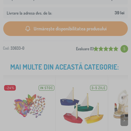
39 lei
Livrare la adresa dvs. de la:
Urmărește disponibilitatea produsului
Cod:
33633-0
Evaluare (1)
5
MAI MULTE DIN ACEASTĂ CATEGORIE:
-24%
IN STOC
3-5 ZILE
>