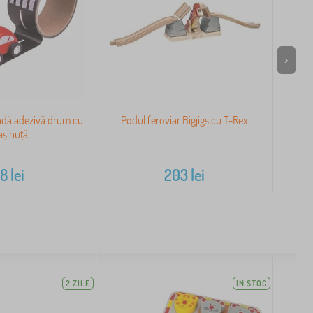
>
ndă adezivă drum cu
Podul feroviar Bigjigs cu T-Rex
Cear
șinuță
58
lei
203
lei
2 ZILE
IN STOC