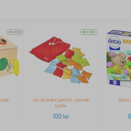
IN STOC
IN STOC
puzzle
Joc de simțuri perechi - pernuțe
Detoa 
tactile
100
lei