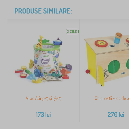
PRODUSE SIMILARE:
2 ZILE
Vilac Atingeți și găsiți
Ghici ce ții - joc de 
173
lei
270
lei