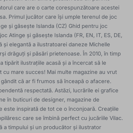
ătorul care are o carte corespunzătoare acestei
sa. Primul jucător care își umple terenul de joc
nge și găsește Islanda (CZ) Ghid pentru joc
joc Atinge și găsește Islanda (FR, EN, IT, ES, DE,
ă și elegantă a ilustratoarei daneze Michelle
rși drăguți și păsări prietenoase. În 2010, în timp
tipărit ilustrațiile acasă și a încercat să le
it cu mare succes! Mai multe magazine au vrut
 gândit că ar fi frumos să înceapă o afacere.
pendentă respectată. Astăzi, lucrările ei grafice
lume în buticuri de designer, magazine de
 este inspirată de tot ce o înconjoară. Creațiile
copilăresc care se îmbină perfect cu jucăriile Vilac.
tă a timpului și un producător și ilustrator