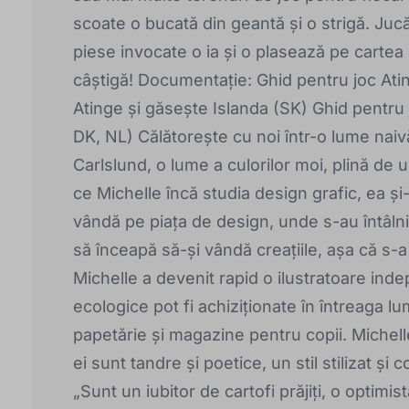
scoate o bucată din geantă și o strigă. Juc
piese invocate o ia și o plasează pe cartea 
câștigă! Documentație: Ghid pentru joc Ati
Atinge și găsește Islanda (SK) Ghid pentru 
DK, NL) Călătorește cu noi într-o lume naiv
Carlslund, o lume a culorilor moi, plină de u
ce Michelle încă studia design grafic, ea și-a 
vândă pe piața de design, unde s-au întâln
să înceapă să-și vândă creațiile, așa că s-a
Michelle a devenit rapid o ilustratoare inde
ecologice pot fi achiziționate în întreaga 
papetărie și magazine pentru copii. Michelle
ei sunt tandre și poetice, un stil stilizat și 
„Sunt un iubitor de cartofi prăjiți, o optimis