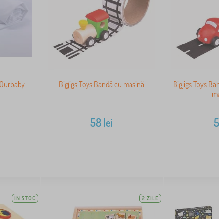
a Ourbaby
Bigjigs Toys Bandă cu mașină
Bigjigs Toys Ba
ma
i
58
lei
IN STOC
2 ZILE