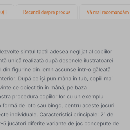
uții
Recenzii despre produs
Vă mai recomandăm
a
zvolte simțul tactil adesea neglijat al copiilor
ntă unică realizată după desenele ilustratoarei
l din figurine din lemn ascunse într-o găleată
terior. După ce își pun mâna în tub, copiii mai
vinte ce obiect țin în mână, pe baza
nstra procedura copiilor lor cu un exemplu
sub formă de loto sau bingo, pentru aceste jocuri
ecte individuale. Caracteristici principale: 21 de
 2-5 jucători diferite variante de joc concepute de