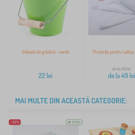
Găleată de grădină - verde
Protecție pentru salte
de la 70
lei
22
lei
de la
49
le
MAI MULTE DIN ACEASTĂ CATEGORIE:
-36%
IN STOC