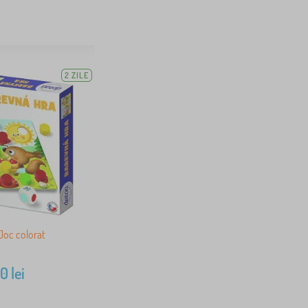
2 ZILE
Joc colorat
80
lei