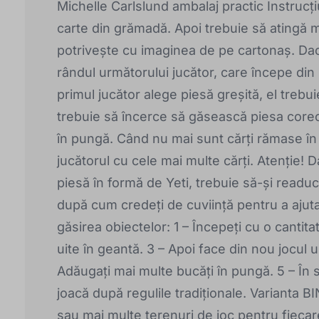
Michelle Carlslund ambalaj practic Instrucți
carte din grămadă. Apoi trebuie să atingă 
potrivește cu imaginea de pe cartonaș. Dac
rândul următorului jucător, care începe din
primul jucător alege piesă greșită, el trebu
trebuie să încerce să găsească piesa corec
în pungă. Când nu mai sunt cărți rămase în
jucătorul cu cele mai multe cărți. Atenţie! D
piesă în formă de Yeti, trebuie să-și readucă
după cum credeți de cuviință pentru a ajuta 
găsirea obiectelor: 1 – Începeți cu o cantita
uite în geantă. 3 – Apoi face din nou jocul un
Adăugați mai multe bucăți în pungă. 5 – În s
joacă după regulile tradiționale. Varianta BI
sau mai multe terenuri de joc pentru fiecare