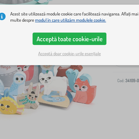
Acest site utilizează module cookie care facilitează navigarea. Aflați mai
multe despre
modul în care utilizăm modulele cookie.
Acceptă toate cookie-urile
Livrare la ad
Acceptă doar cookie-urile esențiale
-
Cod:
34109-0