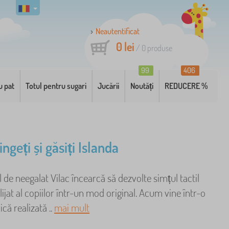
Neautentificat
0 lei
/
0
produse
99
406
u pat
Totul pentru sugari
Jucării
Noutăți
REDUCERE %
ingeți și găsiți Islanda
l de neegalat Vilac încearcă să dezvolte simțul tactil
ijat al copiilor într-un mod original. Acum vine într-o
că realizată ..
mai mult