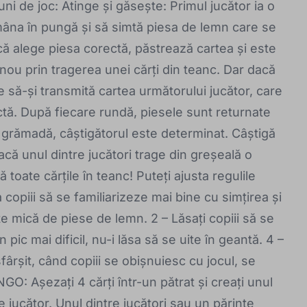
uni de joc: Atinge și găsește: Primul jucător ia o
mâna în pungă și să simtă piesa de lemn care se
ă alege piesa corectă, păstrează cartea și este
 nou prin tragerea unei cărți din teanc. Dar dacă
ie să-și transmită cartea următorului jucător, care
tă. După fiecare rundă, piesele sunt returnate
 grămadă, câștigătorul este determinat. Câștigă
acă unul dintre jucători trage din greșeală o
 toate cărțile în teanc! Puteți ajusta regulile
copiii să se familiarizeze mai bine cu simțirea și
te mică de piese de lemn. 2 – Lăsați copiii să se
 pic mai dificil, nu-i lăsa să se uite în geantă. 4 –
fârșit, când copiii se obișnuiesc cu jocul, se
NGO: Așezați 4 cărți într-un pătrat și creați unul
 jucător. Unul dintre jucători sau un părinte