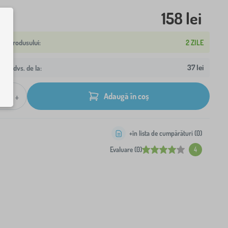
158 lei
2 ZILE
37 lei
resa dvs. de la:
+
Adaugă în coș
+în lista de cumpărături (
0
)
Evaluare (0)
4