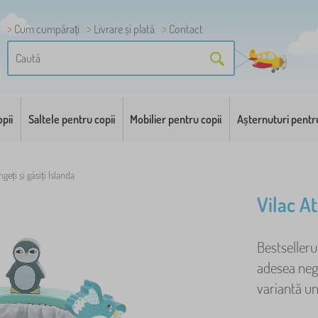
Cum cumpărați
Livrare și plată
Contact
pii
Saltele pentru copii
Mobilier pentru copii
Așternuturi pentr
ngeți și găsiți Islanda
Vilac At
Bestselleru
adesea negl
variantă uni