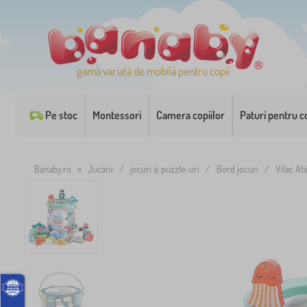
gamă variată de mobilă pentru copii
Pe stoc
Montessori
Camera copiilor
Paturi pentru co
Banaby.ro
»
Jucării
/
jocuri și puzzle-uri
/
Bord jocuri
/
Vilac Ati