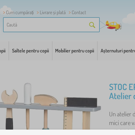
Cum cumpărați
Livrare și plată
Contact
pii
Saltele pentru copii
Mobilier pentru copii
Așternuturi pentr
STOC E
Atelier
Un atelier 
mici care v
activități 