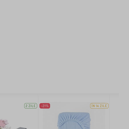
2 ZILE
-21%
ÎN 14 ZILE