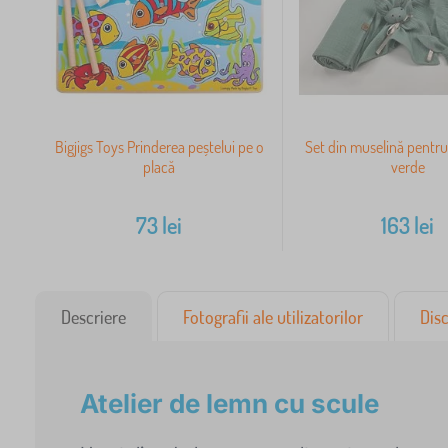
Bigjigs Toys Prinderea peștelui pe o
Set din muselină pentru
placă
verde
73
lei
163
lei
Descriere
Fotografii ale utilizatorilor
Disc
Atelier de lemn cu scule