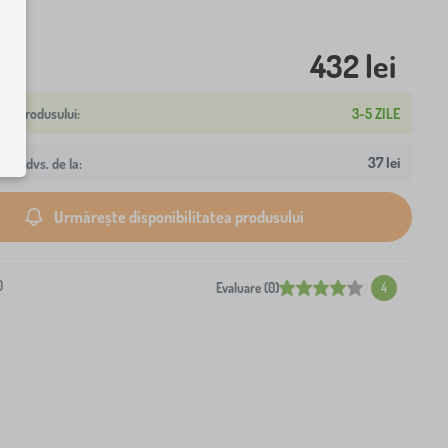
432 lei
3-5 ZILE
37 lei
resa dvs. de la:
Urmărește disponibilitatea produsului
0
Evaluare (0)
4