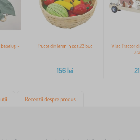
 bebeluși -
Fructe din lemn in cos 23 buc
Vilac Tractor d
ata
156
lei
2
uții
Recenzii despre produs