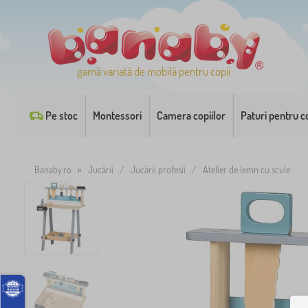
gamă variată de mobilă pentru copii
Pe stoc
Montessori
Camera copiilor
Paturi pentru co
Banaby.ro
»
Jucării
/
Jucării profesii
/
Atelier de lemn cu scule