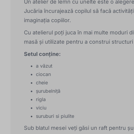
Un atelier de lemn cu unelte este o alegere 
Jucăria încurajează copilul să facă activități
imaginația copiilor.
Cu atelierul poți juca în mai multe moduri di
masă și utilizate pentru a construi structuri
Setul conține:
a văzut
ciocan
cheie
şurubelniţă
rigla
viciu
suruburi si piulite
Sub blatul mesei veți găsi un raft pentru șur