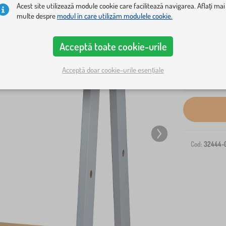
Acest site utilizează module cookie care facilitează navigarea. Aflați mai
multe despre
modul în care utilizăm modulele cookie.
Acceptă toate cookie-urile
Acceptă doar cookie-urile esențiale
Livrare la ad
Cod:
32444-