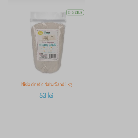
3-5 ZILE
Nisip cinetic NaturSand 1 kg
53
lei