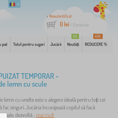
Neautentificat
0 lei
/
0
produse
99
406
u pat
Totul pentru sugari
Jucării
Noutăți
REDUCERE %
PUIZAT TEMPORAR -
 de lemn cu scule
de lemn cu unelte este o alegere ideală pentru toți cei
ă fac singuri. Jucăria încurajează copilul să facă
manuale, dezvoltă ..
mai mult