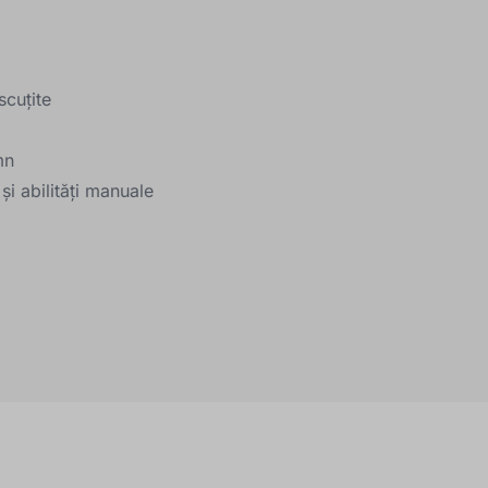
scuțite
mn
și abilități manuale