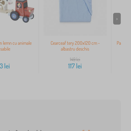
>
in lemn cu animale
Cearceaf tery 200x120 cm -
Panou d
sabile
albastru deschis
149
lei
13
lei
117
lei