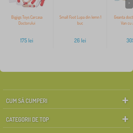
>
Bigjigs Toys Carcasa
Small Foot Lupa din lemn 1
Geanta doct
Doctorului
buc
Van cu 
175
lei
26
lei
30
CUM SĂ CUMPERI
CATEGORII DE TOP