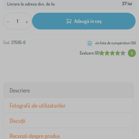
37 lei
Livrare la adresa dvs. de la:
-
+
Adaugă în coș
Cod:
37595-0
+în lista de cumpărături (
0
)
Evaluare (0)
4
Descriere
Fotografii ale utilizatorilor
Discuții
Recenzii despre produs