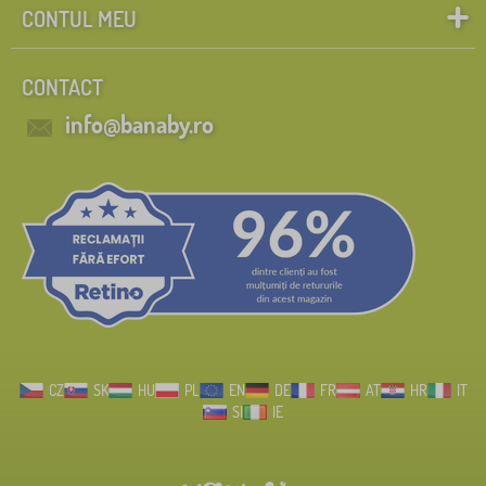
CONTUL MEU
CONTACT
info@banaby.ro
CZ
SK
HU
PL
EN
DE
FR
AT
HR
IT
SI
IE