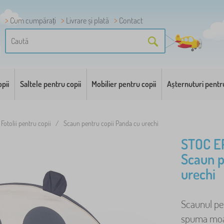
Cum cumpărați
Livrare și plată
Contact
pii
Saltele pentru copii
Mobilier pentru copii
Așternuturi pentr
Fotolii pentru copii
/
Scaun pentru copii Panda cu urechi
STOC E
Scaun p
urechi
Scaunul pen
spuma moale