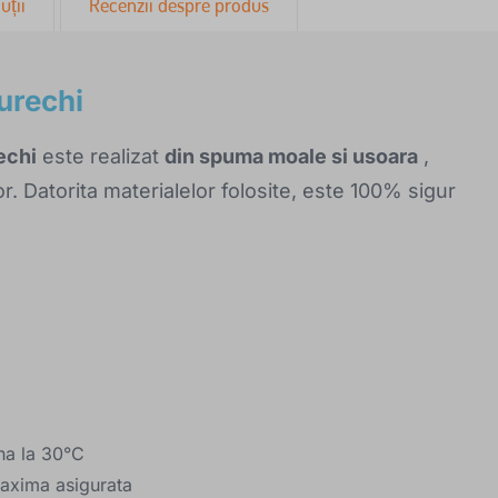
uții
Recenzii despre produs
urechi
echi
este realizat
din spuma moale si usoara
,
or. Datorita materialelor folosite, este 100% sigur
na la 30°C
maxima asigurata