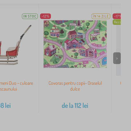
IN STOC
-12%
ÎN 14 ZILE
-17%
Recomand
>
meni Duo - culoare
Covoras pentru copii- Oraselul
Căsuță
 scaunului
dulce
08
lei
de la
112
lei