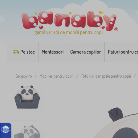
gamă variată de mobilă pentru copii
Pe stoc
Montessori
Camera copiilor
Paturi pentru co
Banaby.ro
»
Mobilier pentru copii
/
Fotolii și canapele pentru copii
/