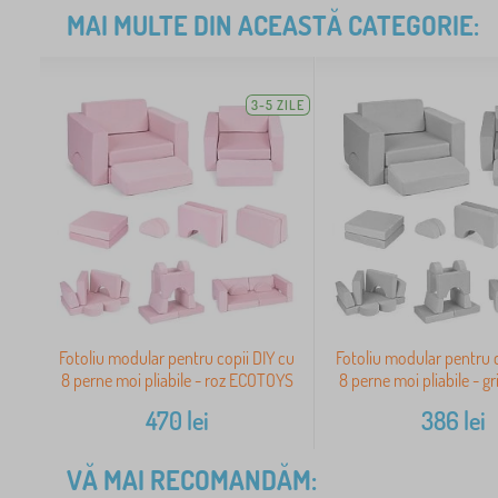
MAI MULTE DIN ACEASTĂ CATEGORIE:
3-5 ZILE
Fotoliu modular pentru copii DIY cu
Fotoliu modular pentru c
8 perne moi pliabile - roz ECOTOYS
8 perne moi pliabile - 
470
lei
386
lei
VĂ MAI RECOMANDĂM: