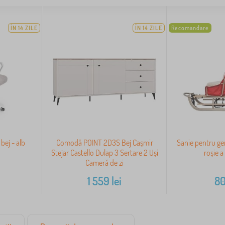
ÎN 14 ZILE
ÎN 14 ZILE
Recomandare
bej - alb
Comodă POINT 2D3S Bej Cașmir
Sanie pentru ge
Stejar Castello Dulap 3 Sertare 2 Uși
roșie a
Cameră de zi
1 559
lei
8