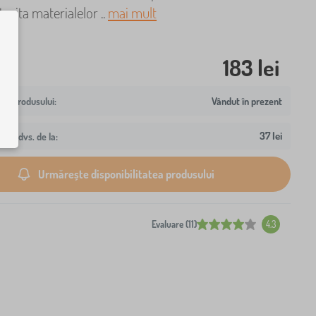
torita materialelor ..
mai mult
183 lei
Vândut în prezent
37 lei
resa dvs. de la:
Urmărește disponibilitatea produsului
Evaluare (11)
4.3