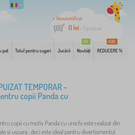
Neautentificat
0 lei
/
0
produse
98
406
u pat
Totul pentru sugari
Jucării
Noutăți
REDUCERE %
PUIZAT TEMPORAR -
entru copii Panda cu
tru copii cu motiv Panda cu urechi este realizat din
 si usoara , deci este ideal pentru divertismentul