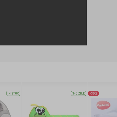
IN STOC
3-5 ZILE
-30%