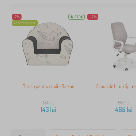
-7%
IN STOC
-17%
Recomandare
Fotoliu pentru copii - Balene
Scaun de birou Spin - 
154
lei
562
lei
143
lei
465
lei