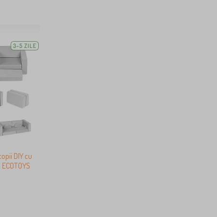
3-5 ZILE
opii DIY cu
gri ECOTOYS