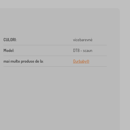
CULORI
:
vícebarevné
Model
:
DT8 - scaun
mai multe produse de la
:
Ourbaby®