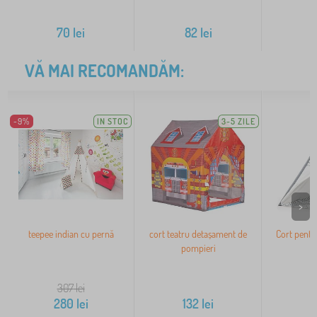
70
lei
82
lei
1
VĂ MAI RECOMANDĂM:
-9%
IN STOC
3-5 ZILE
>
teepee indian cu pernă
cort teatru detașament de
Cort pentr
pompieri
g
307
lei
280
lei
132
lei
1