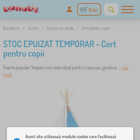
0 lei
Banaby.ro
»
Jucării
/
Corturi și căsuțe
/
Cort pentru copii
STOC EPUIZAT TEMPORAR - Cort
pentru copii
Foarte popular Teepee cort este ideal pentru casa sau gradina. ..
mai
mult
Acest site utilizează module cookie care facilitează