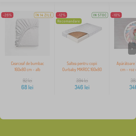
-26%
ÎN 14 ZILE
-12%
IN STOC
-10%
Recomandare
>
Cearceaf de bumbac
Saltea pentru copii
Apărătoare 
160x80 cm - alb
Ourbaby MIKROC 160x80
cm - roz 
92
lei
394
lei
38
68
lei
346
lei
34