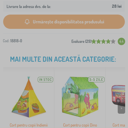
28 lei
Livrare la adresa dvs. de la:
Urmărește disponibilitatea produsului
Cod:
18818-0
Evaluare (29)
4.4
MAI MULTE DIN ACEASTĂ CATEGORIE:
IN STOC
3-5 ZILE
>
Cort pentru copii Indienii
Cort pentru copii Dino
Cort mași