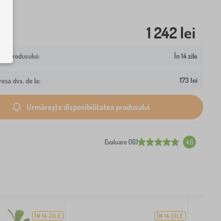
1 242 lei
În 14 zile
173 lei
resa dvs. de la:
Urmărește disponibilitatea produsului
Evaluare (16)
4.6
ÎN 14 ZILE
ÎN 14 ZILE