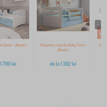
>
i Classic - albastru
Pat pentru copii Ourbaby Tomi -
Salte
albastru
1 789
lei
de la
1 382
lei