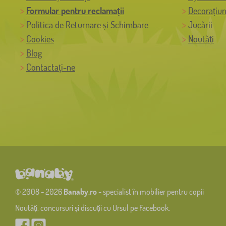
Formular pentru reclamații
Decorațiun
Politica de Returnare și Schimbare
Jucării
Cookies
Noutăți
Blog
Contactați-ne
© 2008 - 2026
Banaby.ro
- specialist în mobilier pentru copii
Noutăți, concursuri și discuții cu Ursul pe Facebook.