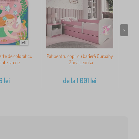
>
arte de colorat cu
Pat pentru copii cu barieră Ourbaby
Nopti
ante sirene
- Zâna Leonka
6
lei
de la
1 001
lei