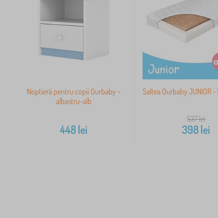
Noptieră pentru copii Ourbaby -
Saltea Ourbaby JUNIOR -
albastru-alb
537
lei
448
lei
398
lei