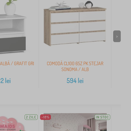
>
ALBĂ / GRAFIT GRI
COMODĂ CL100 6SZ PK STEJAR
C
SONOMA / ALB
22
lei
594
lei
2 ZILE
-18%
IN STOC