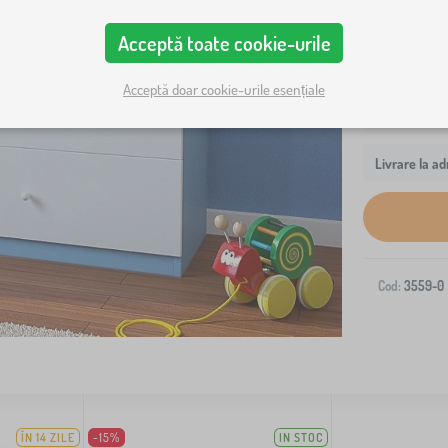
Acceptă toate cookie-urile
Acceptă doar cookie-urile esențiale
Livrare la ad
Cod:
3559-0
ÎN 14 ZILE
-15%
IN STOC