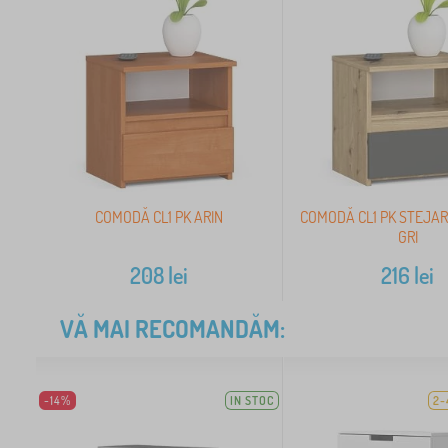
COMODĂ CL1 PK ARIN
COMODĂ CL1 PK STEJAR
GRI
208
lei
216
lei
VĂ MAI RECOMANDĂM:
-14%
IN STOC
2-