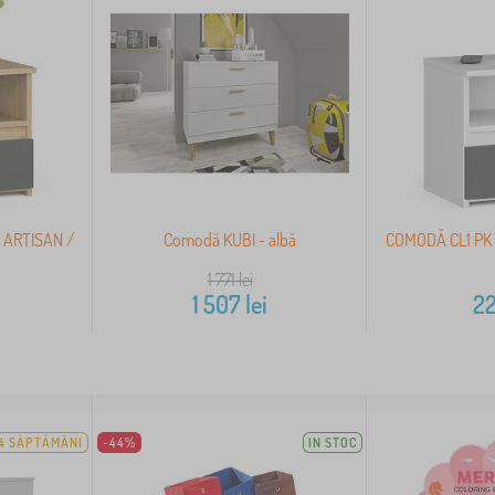
 ARTISAN /
Comodă KUBI - albă
COMODĂ CL1 PK 
1 771
lei
1 507
lei
2
4 SĂPTĂMÂNI
-44%
IN STOC