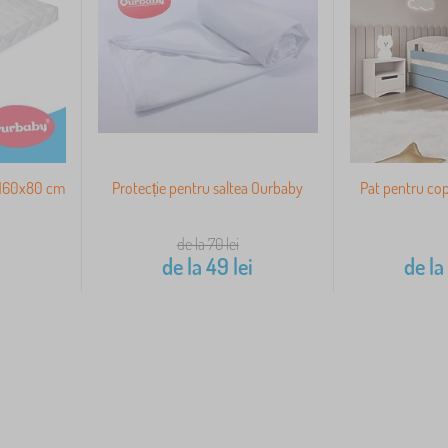
 160x80 cm
Protecție pentru saltea Ourbaby
Pat pentru copi
de la 70
lei
de la
49
lei
de la