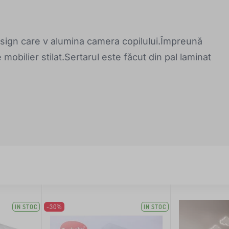
design care v alumina camera copilului.Împreună
mobilier stilat.Sertarul este făcut din pal laminat
IN STOC
-30%
IN STOC