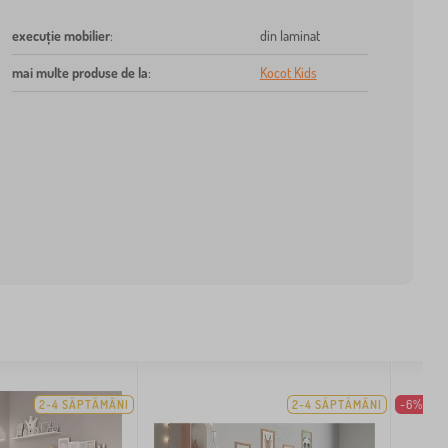
execuție mobilier
:
din laminat
mai multe produse de la
:
Kocot Kids
2-4 SĂPTĂMÂNI
2-4 SĂPTĂMÂNI
-6%