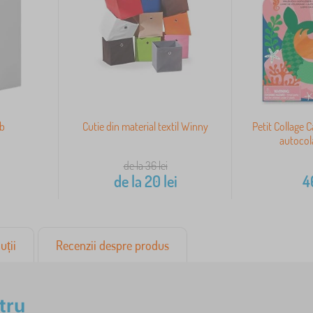
lb
Cutie din material textil Winny
Petit Collage C
autocol
de la 36
lei
de la
20
lei
4
uții
Recenzii despre produs
tru