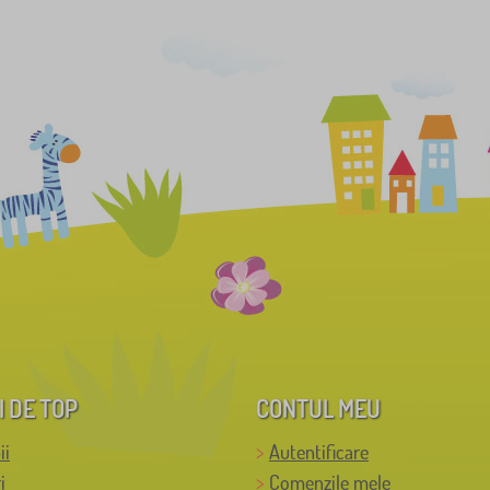
I DE TOP
CONTUL MEU
ii
Autentificare
i
Comenzile mele