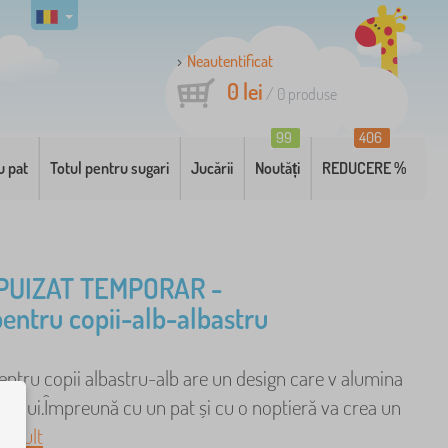
Neautentificat
0 lei
/
0
produse
99
406
u pat
Totul pentru sugari
Jucării
Noutăți
REDUCERE %
PUIZAT TEMPORAR -
pentru copii-alb-albastru
ntru copii albastru-alb are un design care v alumina
lului.Împreună cu un pat și cu o noptieră va crea un
 mult