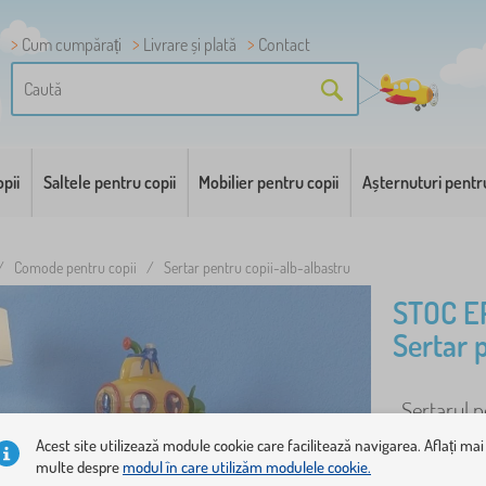
Cum cumpărați
Livrare și plată
Contact
pii
Saltele pentru copii
Mobilier pentru copii
Așternuturi pentr
/
Comode pentru copii
/
Sertar pentru copii-alb-albastru
STOC E
Sertar 
Sertarul pe
camera copi
Acest site utilizează module cookie care facilitează navigarea. Aflați mai
multe despre
modul în care utilizăm modulele cookie.
set de ..
mai