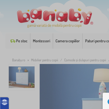
gamă variată de mobilă pentru copii
Pe stoc
Montessori
Camera copiilor
Paturi pentru co
Banaby.ro
»
Mobilier pentru copii
/
Comode și dulapuri pentru copii