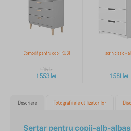
Comodă pentru copii KUBI
scrin clasic - a
1 814
lei
1 553
lei
1 581
lei
Descriere
Fotografii ale utilizatorilor
Disc
Sertar pentru copii-alb-albas