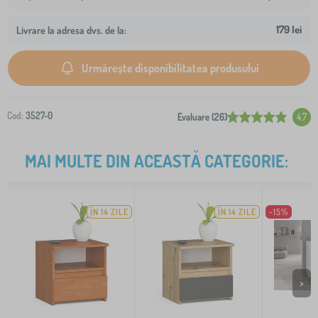
179 lei
Livrare la adresa dvs. de la:
Urmărește disponibilitatea produsului
Cod:
3527-0
Evaluare (26)
4.7
MAI MULTE DIN ACEASTĂ CATEGORIE:
ÎN 14 ZILE
ÎN 14 ZILE
-15%
>