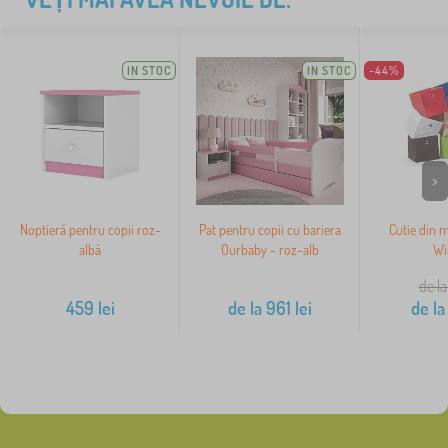
IN STOC
IN STOC
-44%
>
Noptieră pentru copii roz-
Pat pentru copii cu bariera
Cutie din ma
albă
Ourbaby - roz-alb
Wi
de la
459
lei
de la
961
lei
de la