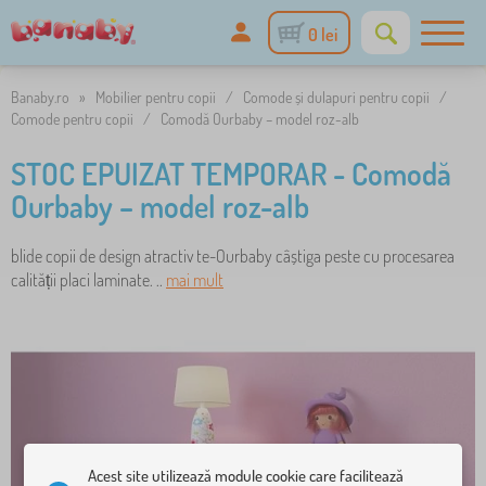
0 lei
Banaby.ro
»
Mobilier pentru copii
/
Comode și dulapuri pentru copii
/
Comode pentru copii
/
Comodă Ourbaby – model roz-alb
STOC EPUIZAT TEMPORAR - Comodă
Ourbaby – model roz-alb
blide copii de design atractiv te-Ourbaby câștiga peste cu procesarea
calității placi laminate. ..
mai mult
Acest site utilizează module cookie care facilitează