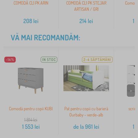
COMODĂ CL1 PK ARIN
COMODĂ CL1 PK STEJAR
Comodă 
ARTISAN / GRI
1
208
lei
214
lei
1 
VĂ MAI RECOMANDĂM:
-14%
IN STOC
2-4 SĂPTĂMÂNI
>
Comodă pentru copii KUBI
Pat pentru copii cu barieră
scrin 
Ourbaby - verde-alb
1 814
lei
1 553
lei
de la
961
lei
1 