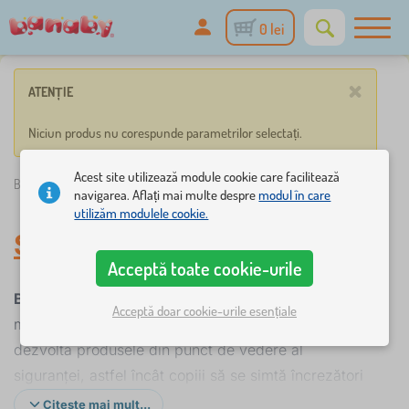
0 lei
×
ATENȚIE
Niciun produs nu corespunde parametrilor selectați.
Acest site utilizează module cookie care facilitează
Banaby.ro
»
Sipo
navigarea. Aflați mai multe despre
modul în care
utilizăm modulele cookie.
Sipo
Acceptă toate cookie-urile
Brandul SIPO
creează un spațiu sigur pentru cei mai
Acceptă doar cookie-urile esențiale
mici membri ai gospodăriei. Ei își proiectează și
dezvoltă produsele din punct de vedere al
siguranței, astfel încât copiii să se simtă încrezători
încă de la o vârstă fragedă, iar părinții să-i poată
Citește mai mult...