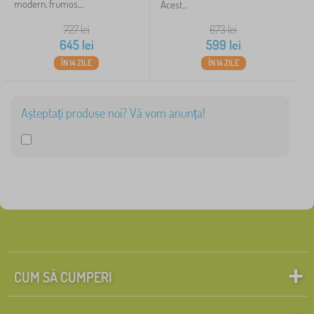
modern, frumos,...
Acest...
727
lei
673
lei
645
lei
599
lei
ÎN 14 ZILE
ÎN 14 ZILE
Așteptați produse noi? Vă vom anunța!
CUM SĂ CUMPERI