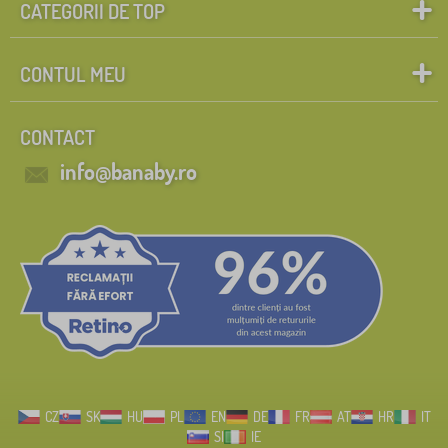
CATEGORII DE TOP
CONTUL MEU
CONTACT
info@banaby.ro
CZ
SK
HU
PL
EN
DE
FR
AT
HR
IT
SI
IE