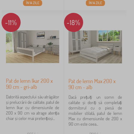
ÎN 14 ZILE
ÎN 14 ZILE
-11%
-18%
Pat de lemn Ikar 200 x
Pat de lemn Max 200 x
90 cm - gri-alb
90 cm - alb
Datorită aspectului său atrăgător
Dacă prețuiți un somn de
și prelucrării de calitate, patul de
calitate și doriți să completați
lemn Ikar cu dimensiunile de
dormitorul cu o piesă de
200 x 90 cm va atrage atenția
mobilier stilată, patul de lemn
chiar și celor mai pretențioși...
Max cu dimensiunile de 200 x
90 cm este ceea...