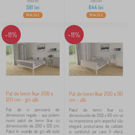
655
lei
790
lei
581
lei
644
lei
ÎN 14 ZILE
ÎN 14 ZILE
-11%
-11%
Pat de lemn Ikar 200 x
Pat de lemn Ikar 200 x 90
120 cm - gri-alb
cm - alb
Pat de o persoană de
Patul de lemn Ikar cu
dimensiuni regale - așa putem
dimensiunile de 200 x 90 cm vă
numi patul de lemn Ikar cu
va impresiona prin aspectul său
dimensiunile de 200 x 120 cm.
elegant, prelucrarea de calitate
Patul în nuanțe de gri-alb este
și confortul pe care îl oferă.