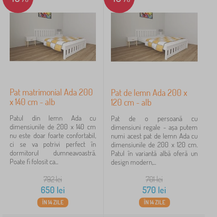
Ourfamily
10
✓
Kocot Kids
45
Jerry Fabrics
23
Babai
11
Pat matrimonial Ada 200
Pat de lemn Ada 200 x
PASTELOWE LOVE®
9
x 140 cm - alb
120 cm - alb
Patul din lemn Ada cu
ADEKO®
7
Pat de o persoană cu
dimensiunile de 200 x 140 cm
dimensiuni regale - așa putem
nu este doar foarte confortabil,
numi acest pat de lemn Ada cu
VYLEN
6
ci se va potrivi perfect în
dimensiunile de 200 x 120 cm.
dormitorul dumneavoastră.
Patul în variantă albă oferă un
afișează
Poate fi folosit ca...
design modern,...
mai
multe >
792
lei
701
lei
650
lei
570
lei
ÎN 14 ZILE
ÎN 14 ZILE
FILTRARE