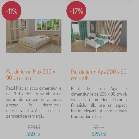
-11%
-17%
Pat de lemn Max 200 x
Pat de lemn Aga 200 x 90
90 cm - pin
cm - alb
Patul Max stilat cu dimensiunile
Patul de lemn Aga cu
de 200 x 90 cm vă oferă un
dimensiunile de 200 x 90 cm vă
somn de calitate și va arăta
va cuceri imediat. Datorită
grozav în dormitorul
finisajului alb, are un aspect
dumneavoastră. Acest pat de o
foarte elegant și completează
persoană se remarcă...
frumos dormitorul...
628
lei
631
lei
559
lei
525
lei