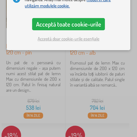
u
utilizăm modulele cookie.
Preț
r
i
525 lei
704 lei
p
Acceptă toate cookie-urile
e
n
t
Acceptă doar cookie-urile esențiale
Filtrare
r
Pat de lemn Max 200 x
Pat de lemn Max 200 x
u
120 cm - pin
120 cm - alb
c
Caută în filtru
o
Un pat de o persoană cu
Frumosul pat de lemn Max cu
p
dimensiuni regale - așa putem
dimensiunile de 200 x 120 cm
i
Disponibilitate
numi acest stilat pat de lemn
va încânta toți iubitorii de paturi
i
Max cu dimensiunile de 200 x
stilate și de calitate. Patul single
120 cm. Patul în finisaj natural
în variantă albă se remarcă...
Tipul ofertei
are un design...
679
lei
792
lei
Etichete
538
lei
704
lei
ÎN 14 ZILE
ÎN 14 ZILE
Mărci
1
-18%
-19%