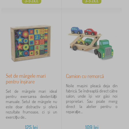
3-5 ZILE
3-5 ZILE
Set de mărgele mari
Camion cu remorcă
pentru înșirare
Noile mașini pleacă deja din
fabrică. Se îndreaptă direct către
Set de mărgele mari ideal
salon, unde își vor găsi noi
pentru exersarea dexterității
proprietari. Sau poate merg
manuale. Setul de mărgele nu
direct la atelier pentru o
este doar distractiv și oferă
reparație....
rezultate frumoase, ci și un
exercițiu de...
125
lei
109
lei