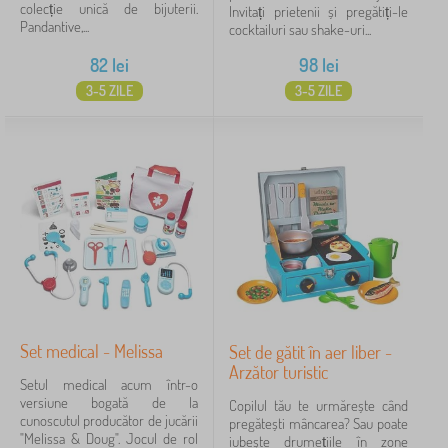
colecție unică de bijuterii.
Invitați prietenii și pregătiți-le
Pandantive,...
cocktailuri sau shake-uri...
82
lei
98
lei
3-5 ZILE
3-5 ZILE
Set medical - Melissa
Set de gătit în aer liber -
Arzător turistic
Setul medical acum într-o
versiune bogată de la
Copilul tău te urmărește când
cunoscutul producător de jucării
pregătești mâncarea? Sau poate
"Melissa & Doug". Jocul de rol
iubește drumețiile în zone