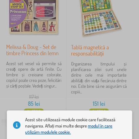
c
J
›
ă
6
u
r
c
K
i
›
ă
4
i
i
r
t
>
D
i
›
d
2
J
i
i
e
u
d
>
Melissa & Doug - Set de
Tablă magnetică a
J
c
c
›
a
2
J
timbre Princess din lemn
responsabilității
u
o
ă
c
u
c
n
r
J
t
c
Acest set vesel vă permite să
Organizarea timpului și
›
ă
2
s
i
u
i
ă
creați opere de artă finite. Cu
planificarea zilei sunt unele
r
t
i
c
c
r
timbre și creioane colorate,
dintre cele mai importante
i
r
afișează
d
ă
j
i
copilul poate crea poze, felicitări
abilități din viața fiecăruia dintre
i
u
e
mai
r
u
i
și cărți poștale. Vedeți singur...
noi. Este bine să ne asigurăm că
>
c
l
multe >
i
c
p
copiii...
B
ț
e
i
ă
r
117
lei
u
i
m
>
r
o
85
lei
151
lei
c
e
Preț
n
C
i
f
ă
ă
IN STOC
IN STOC
i
e
t
48 lei
587 lei
s
s
Acest site utilizează module cookie care facilitează
ă
u
i
navigarea. Aflați mai multe despre
modul în care
r
ț
i
i
utilizăm modulele cookie.
e
Filtrare
i