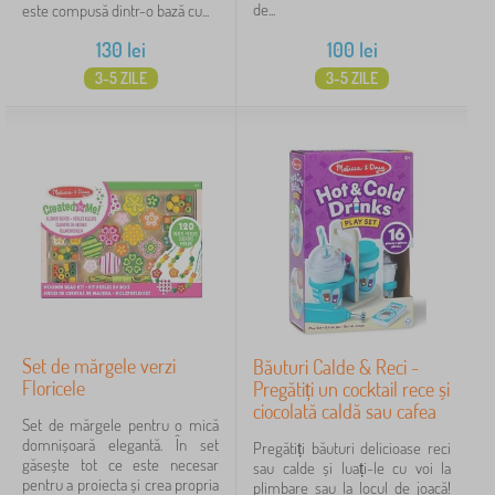
de...
este compusă dintr-o bază cu...
130
lei
100
lei
3-5 ZILE
3-5 ZILE
Set de mărgele verzi
Băuturi Calde & Reci -
Floricele
Pregătiți un cocktail rece și
ciocolată caldă sau cafea
Set de mărgele pentru o mică
domnișoară elegantă. În set
Pregătiți băuturi delicioase reci
găsește tot ce este necesar
sau calde și luați-le cu voi la
pentru a proiecta și crea propria
plimbare sau la locul de joacă!