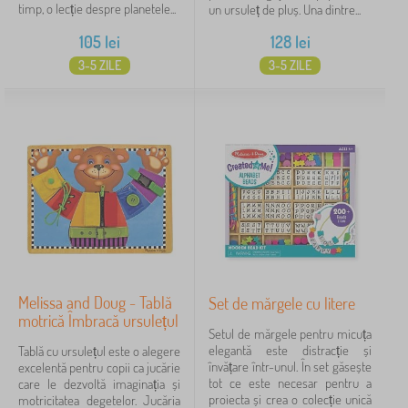
timp, o lecție despre planetele...
un ursuleț de pluș. Una dintre...
105
lei
128
lei
3-5 ZILE
3-5 ZILE
Melissa and Doug - Tablă
Set de mărgele cu litere
motrică Îmbracă ursulețul
Setul de mărgele pentru micuța
elegantă este distracție și
Tablă cu ursulețul este o alegere
învățare într-unul. În set găsește
excelentă pentru copii ca jucărie
tot ce este necesar pentru a
care le dezvoltă imaginația și
proiecta și crea o colecție unică
motricitatea degetelor. Jucăria