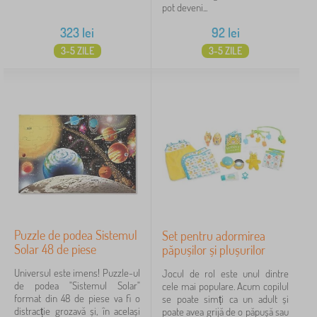
pot deveni...
323
lei
92
lei
3-5 ZILE
3-5 ZILE
Puzzle de podea Sistemul
Set pentru adormirea
Solar 48 de piese
păpușilor și plușurilor
Universul este imens! Puzzle-ul
Jocul de rol este unul dintre
de podea "Sistemul Solar"
cele mai populare. Acum copilul
format din 48 de piese va fi o
se poate simți ca un adult și
distracție grozavă și, în același
poate avea grijă de o păpușă sau