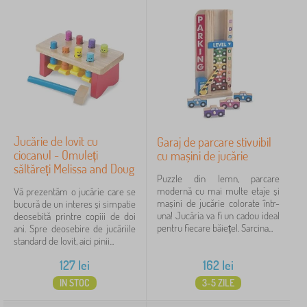
Jucărie de lovit cu
Garaj de parcare stivuibil
ciocanul - Omuleți
cu mașini de jucărie
săltăreți Melissa and Doug
Puzzle din lemn, parcare
modernă cu mai multe etaje și
Vă prezentăm o jucărie care se
mașini de jucărie colorate într-
bucură de un interes și simpatie
una! Jucăria va fi un cadou ideal
deosebită printre copiii de doi
pentru fiecare băiețel. Sarcina...
ani. Spre deosebire de jucăriile
standard de lovit, aici pinii...
127
lei
162
lei
IN STOC
3-5 ZILE