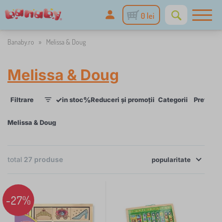
0 lei
Banaby.ro
»
Melissa & Doug
Melissa & Doug
✓
%
Filtrare
in stoc
Reduceri și promoții
Categorii
Preț
Dis
1
Melissa & Doug
total
27
produse
×
popularitate
FILTRARE
Categorii
-27%
J
›
6
u