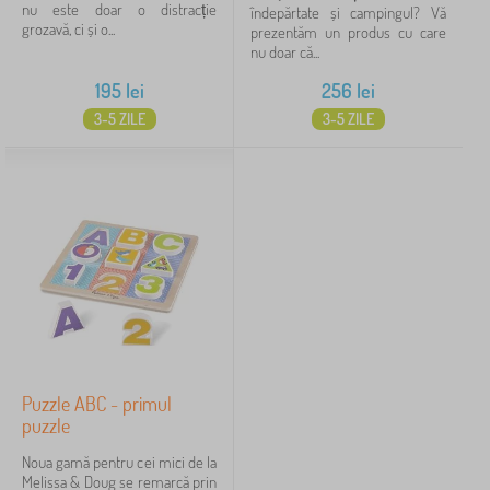
nu este doar o distracție
îndepărtate și campingul? Vă
grozavă, ci și o...
prezentăm un produs cu care
nu doar că...
195
lei
256
lei
3-5 ZILE
3-5 ZILE
Puzzle ABC - primul
puzzle
Noua gamă pentru cei mici de la
Melissa & Doug se remarcă prin