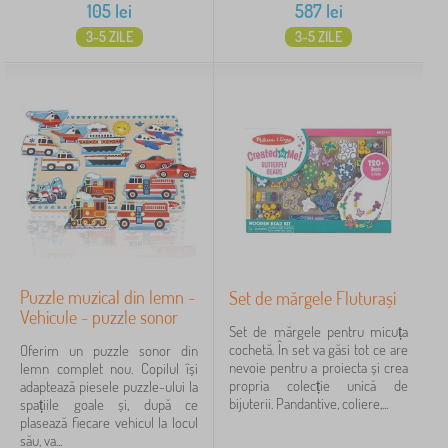
105
lei
587
lei
3-5 ZILE
3-5 ZILE
Puzzle muzical din lemn -
Set de mărgele Fluturași
Vehicule - puzzle sonor
Set de mărgele pentru micuța
cochetă. În set va găsi tot ce are
Oferim un puzzle sonor din
nevoie pentru a proiecta și crea
lemn complet nou. Copilul își
propria colecție unică de
adaptează piesele puzzle-ului la
bijuterii. Pandantive, coliere,...
spațiile goale și, după ce
plasează fiecare vehicul la locul
său, va...