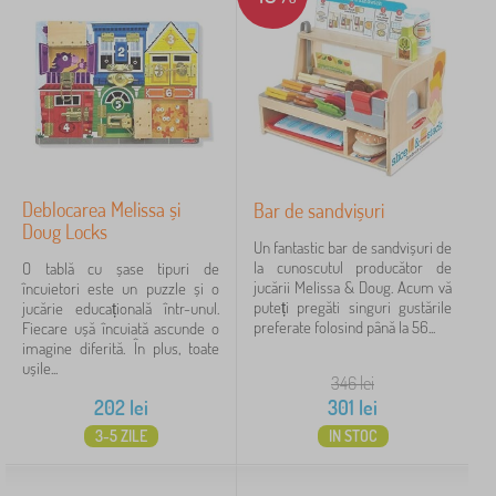
Babai
11
PASTELOWE LOVE®
9
ADEKO®
7
VYLEN
6
afișează
Deblocarea Melissa și
Bar de sandvișuri
mai
Doug Locks
Un fantastic bar de sandvișuri de
multe >
la cunoscutul producător de
O tablă cu șase tipuri de
jucării Melissa & Doug. Acum vă
încuietori este un puzzle și o
puteți pregăti singuri gustările
jucărie educațională într-unul.
FILTRARE
preferate folosind până la 56...
Fiecare ușă încuiată ascunde o
imagine diferită. În plus, toate
ușile...
346
lei
202
lei
301
lei
3-5 ZILE
IN STOC