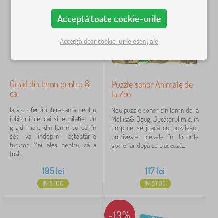
p
d
e
e
Acceptă toate cookie-urile
n
Caută în filtru
j
t
u
r
c
Acceptă doar cookie-urile esențiale
u
Disponibilitate
ă
c
r
o
i
Tipul ofertei
p
e
i
Grajd din lemn pentru 8
Puzzle sonor Animale de
i
cai
la Zoo
Etichete
Iată o ofertă interesantă pentru
Nou puzzle sonor din lemn de la
Mărci
1
iubitorii de cai și echitație. Un
Mellisa& Doug. Jucătorul mic, în
grajd mare din lemn cu cai în
timp ce se joacă cu puzzle-ul,
set va îndeplini așteptările
potrivește piesele în locurile
tuturor. Mai ales pentru că a
goale, iar după ce plasează...
fost...
Melissa & Doug
27
✓
195
lei
117
lei
Kocot Kids
45
IN STOC
IN STOC
Jerry Fabrics
23
-13%