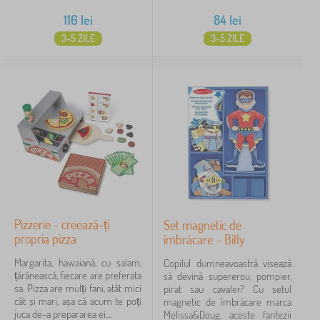
116
lei
84
lei
3-5 ZILE
3-5 ZILE
Pizzerie - creează-ți
Set magnetic de
propria pizza
îmbrăcare – Billy
Margarita, hawaiană, cu salam,
Copilul dumneavoastră visează
țărănească, fiecare are preferata
să devină supererou, pompier,
sa. Pizza are mulți fani, atât mici
pirat sau cavaler? Cu setul
cât și mari, așa că acum te poți
magnetic de îmbrăcare marca
juca de-a prepararea ei....
Melissa&Doug, aceste fantezii