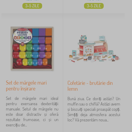
3-5 ZILE
3-5 ZILE
Set de mărgele mari
Cofetărie - brutărie din
pentru înșirare
lemn
Set de mărgele mari ideal
Bună ziua. Ce doriți astăzi? Un
pentru exersarea dexterității
muffin sau o chiflă? Astăzi avem
manuale. Setul de mărgele nu
și biscuiți speciali proaspăt copți.
este doar distractiv și oferă
Simțiți deja atmosfera acestui
rezultate frumoase, ci și un
loc? Vă prezentăm noua...
exercițiu de...