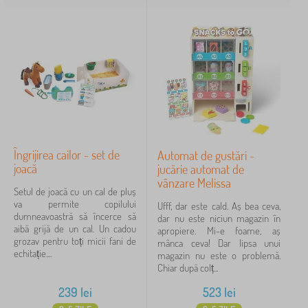
Îngrijirea cailor - set de
Automat de gustări -
joacă
jucărie automat de
vânzare Melissa
Setul de joacă cu un cal de pluș
va permite copilului
Ufff, dar este cald. Aș bea ceva,
dumneavoastră să încerce să
dar nu este niciun magazin în
aibă grijă de un cal. Un cadou
apropiere. Mi-e foame, aș
grozav pentru toți micii fani de
mânca ceva! Dar lipsa unui
echitație....
magazin nu este o problemă.
Chiar după colț...
239
lei
523
lei