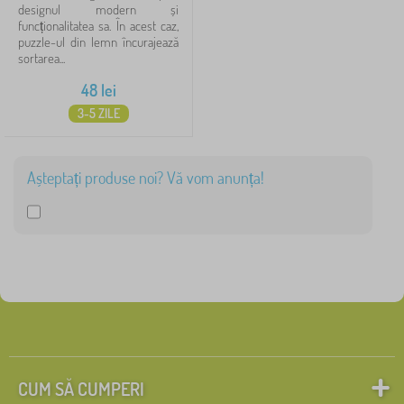
designul modern și
funcționalitatea sa. În acest caz,
puzzle-ul din lemn încurajează
sortarea...
48
lei
3-5 ZILE
Așteptați produse noi? Vă vom anunța!
CUM SĂ CUMPERI