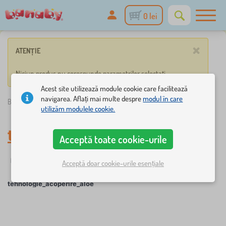
0 lei
×
ATENȚIE
Niciun produs nu corespunde parametrilor selectați.
Acest site utilizează module cookie care facilitează
navigarea. Aflați mai multe despre
modul în care
Banaby.ro
»
tehnologie_acoperire_aloe
utilizăm modulele cookie.
tehnologie_acoperire_aloe
Acceptă toate cookie-urile
☆
Filtrare
Noutăți
Etichete
1
1
Acceptă doar cookie-urile esențiale
tehnologie_acoperire_aloe
×
FILTRARE