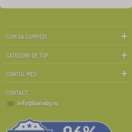
Etichete
1
tehnologie_acoperire_aloe
0
✓
Reduceri
423
CUM SĂ CUMPERI
Noutăți
99
CATEGORII DE TOP
sfat
60
CONTUL MEU
Caută în filtru
CONTACT
FILTRARE
info@banaby.ro