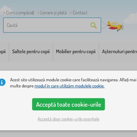
Cum cumpărați
Livrare și plată
Contact
pii
Saltele pentru copii
Mobilier pentru copii
Așternuturi pentr
Acest site utilizează module cookie care facilitează navigarea. Aflați mai
multe despre
modul în care utilizăm modulele cookie.
Acceptă toate cookie-urile
ichete
1
Acceptă doar cookie-urile esențiale