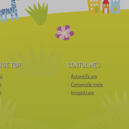
I DE TOP
CONTUL MEU
ii
Autentificare
i
Comenzile mele
i
Inregistrare