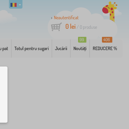
Neautentificat
0 lei
/
0
produse
99
406
u pat
Totul pentru sugari
Jucării
Noutăți
REDUCERE %