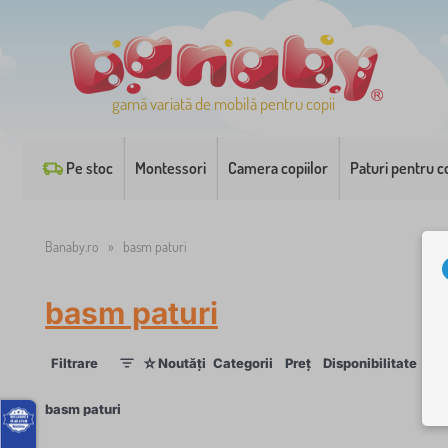
gamă variată de mobilă pentru copii
Pe stoc
Montessori
Camera copiilor
Paturi pentru co
Banaby.ro
»
basm paturi
basm paturi
☆
Filtrare
Noutăți
Categorii
Preț
Disponibilitate
Et
1
×
basm paturi