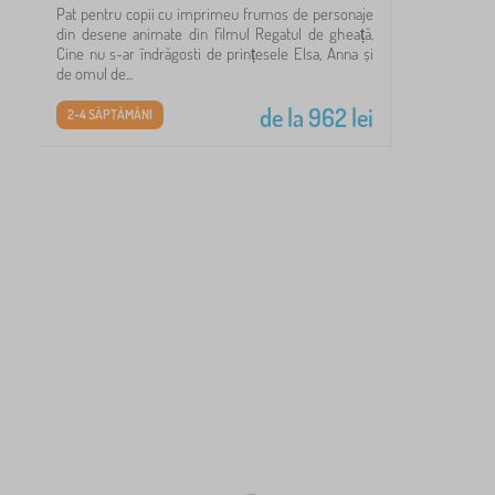
Pat pentru copii cu imprimeu frumos de personaje
23
din desene animate din filmul Regatul de gheață.
Cine nu s-ar îndrăgosti de prințesele Elsa, Anna și
99
de omul de...
de la
962
lei
2-4 SĂPTĂMÂNI
60