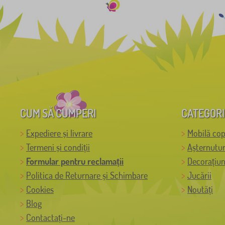
CUM SĂ CUMPERI
CATEGORI
Expediere și livrare
Mobilă cop
Termeni și condiții
Așternutur
Formular pentru reclamații
Decorațiun
Politica de Returnare și Schimbare
Jucării
Cookies
Noutăți
Blog
Contactați-ne