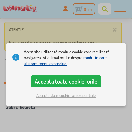
0 lei
×
ATENȚIE
Niciun produs nu corespunde parametrilor selectați.
Acest site utilizează module cookie care facilitează
navigarea. Aflați mai multe despre
modul în care
Banaby.ro
»
_zakaz_heureka
utilizăm modulele cookie.
_zakaz_heureka
Acceptă toate cookie-urile
☆
Filtrare
Noutăți
Etichete
1
1
Acceptă doar cookie-urile esențiale
_zakaz_heureka
×
FILTRARE