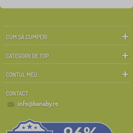
Etichete
1
_zakaz_heureka
0
✓
Reduceri
421
CUM SĂ CUMPERI
Noutăți
99
CATEGORII DE TOP
sfat
59
CONTUL MEU
Caută în filtru
CONTACT
FILTRARE
info@banaby.ro