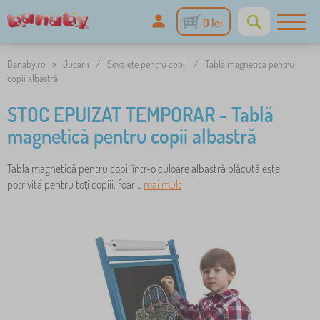
0 lei
Banaby.ro
»
Jucării
/
Sevalete pentru copii
/
Tablă magnetică pentru
copii albastră
STOC EPUIZAT TEMPORAR - Tablă
magnetică pentru copii albastră
Tabla magnetică pentru copii într-o culoare albastră plăcută este
potrivită pentru toți copiii, foar ..
mai mult