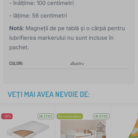
- înălțime: 100 centimetri
- lățime: 56 centimetri
Notă:
Magneții de pe tablă și o cârpă pentru
lubrifierea markerului nu sunt incluse în
pachet.
CULORI
:
albastru
VEȚI MAI AVEA NEVOIE DE:
-18%
IN STOC
Recomandare
IN STOC