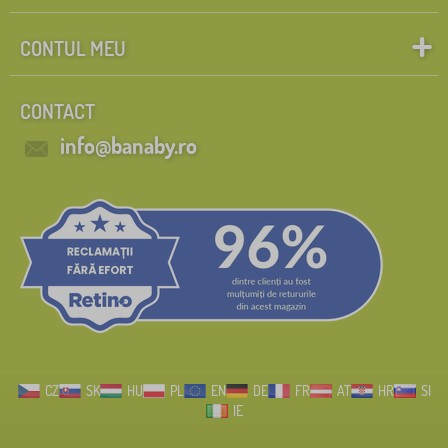
CONTUL MEU
CONTACT
info@banaby.ro
CZ
SK
HU
PL
EN
DE
FR
AT
HR
SI
IE