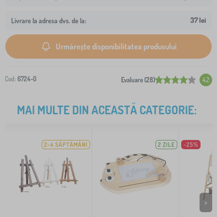
37 lei
Livrare la adresa dvs. de la:
Urmărește disponibilitatea produsului
Cod:
6724-0
Evaluare (28)
4.2
MAI MULTE DIN ACEASTĂ CATEGORIE:
2-4 SĂPTĂMÂNI
2 ZILE
-25%
>