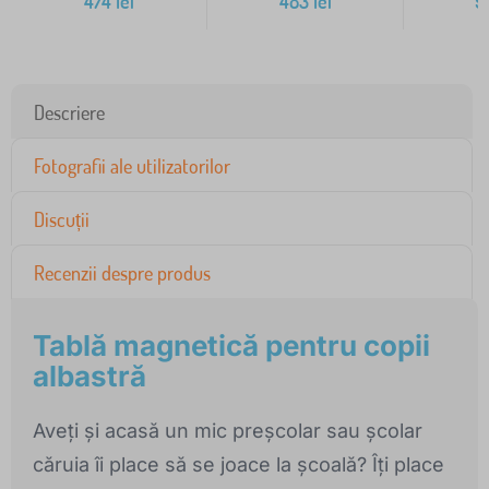
474
lei
483
lei
9
Descriere
Fotografii ale utilizatorilor
Discuții
Recenzii despre produs
Tablă magnetică pentru copii
albastră
Aveți și acasă un mic preșcolar sau școlar
căruia îi place să se joace la școală? Îți place