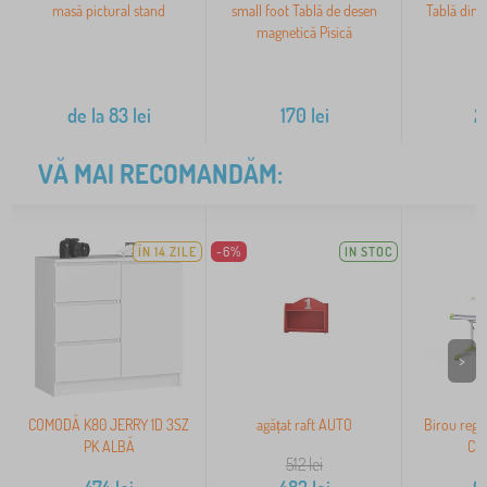
masă pictural stand
small foot Tablă de desen
Tablă din
magnetică Pisică
de la
83
lei
170
lei
2
VĂ MAI RECOMANDĂM:
ÎN 14 ZILE
-6%
IN STOC
>
COMODĂ K80 JERRY 1D 3SZ
agățat raft AUTO
Birou regla
PK ALBĂ
CO
512
lei