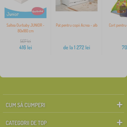
>
Saltea Ourbaby JUNIOR -
Pat pentru copii Acrea - alb
Cort pentru 
80x180 cm
507
lei
416
lei
de la
1 272
lei
7
CUM SĂ CUMPERI
CATEGORII DE TOP