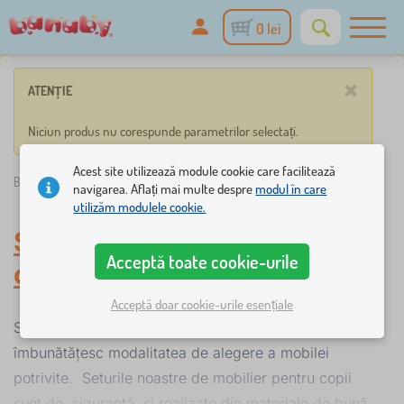
0 lei
×
ATENȚIE
Niciun produs nu corespunde parametrilor selectați.
Acest site utilizează module cookie care facilitează
Banaby.ro
»
Seturi de mobilă pentru copii
navigarea. Aflați mai multe despre
modul în care
utilizăm modulele cookie.
Seturi de mobilă pentru
Acceptă toate cookie-urile
copii
Acceptă doar cookie-urile esențiale
Seturile de mobilă pentru camera copiilor
îmbunătățesc modalitatea de alegere a mobilei
potrivite. Seturile noastre de mobilier pentru copii
sunt de siguranță și realizate din materiale de bună