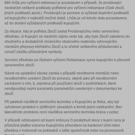
Běh lhůty pro vyřízení reklamací je pozastaven v případě, že prodávající
neobdržel veškeré podklady potřebné pro vyřízení reklamace (části zboží,
jiných podkladů apod.). Prodávající je povinen si vyžádat doplnění podkladů
od kupujícího v nejkratší možné době. Lhůta je od tohoto data pozastavena
až do dodání vyžádaných podkladů kupujícím.
Za situace, kdy je potřeba Zboží zaslat Prodávajícímu nebo servisnímu
středisku, si Kupující ve vlastním zájmu vede tak, aby bylo Zboží zabaleno do
vhodného a dostatečně chránícího obalového materiálu vyhovujícího
nárokům přepravy křehkého Zboží a to včetně veškerého příslušenství a
označí zásilku příslušnými symboly.
Servisní středisko po řádném vyřízení Reklamace vyzve kupujícího k převzetí
opraveného zboží.
Nárok na uplatnění záruky zaniká v případě neodborné montáže nebo
neodborného uvedení Zboží do provozu, stejně jako při neodborném
zacházení s ním, tj. zejména při používání zboží v podmínkách, které
neodpovídají svými parametry parametrům uvedeným v dokumentaci ke
zboží.
Při jakékoli návštěvě servisního technika u Kupujícího je třeba, aby byl
vyhotoven protokol o zjištěných závadách a formě jejich odstranění. Bez
takovéhoto protokolu není návštěva servisního technika brána v potaz.
V případě odstoupení od kupní smlouvy či poskytnutí slevy z kupní ceny je
příslušná platba vrácena Kupujícímu převodem na bankovní účet nebo
předána v hotovosti na pokladně v sídle společnosti nebo na provozovně