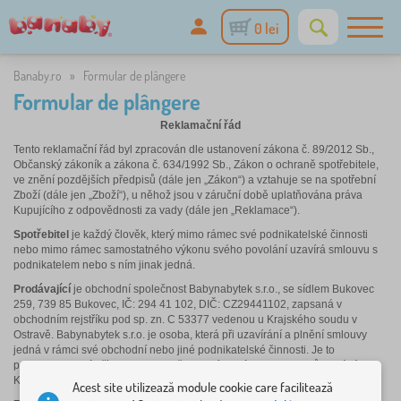
0 lei
Banaby.ro
»
Formular de plângere
Formular de plângere
Reklamační řád
Tento reklamační řád byl zpracován dle ustanovení zákona č. 89/2012 Sb.,
Občanský zákoník a zákona č. 634/1992 Sb., Zákon o ochraně spotřebitele,
ve znění pozdějších předpisů (dále jen „Zákon“) a vztahuje se na spotřební
Zboží (dále jen „Zboží“), u něhož jsou v záruční době uplatňována práva
Kupujícího z odpovědnosti za vady (dále jen „Reklamace“).
Spotřebitel
je každý člověk, který mimo rámec své podnikatelské činnosti
nebo mimo rámec samostatného výkonu svého povolání uzavírá smlouvu s
podnikatelem nebo s ním jinak jedná.
Prodávající
je obchodní společnost Babynabytek s.r.o., se sídlem Bukovec
259, 739 85 Bukovec, IČ: 294 41 102, DIČ: CZ29441102, zapsaná v
obchodním rejstříku pod sp. zn. C 53377 vedenou u Krajského soudu v
Ostravě. Babynabytek s.r.o. je osoba, která při uzavírání a plnění smlouvy
jedná v rámci své obchodní nebo jiné podnikatelské činnosti. Je to
podnikatel, který přímo nebo prostřednictvím jiných podnikatelů dodává
Kupujícímu výrobky nebo poskytuje služby.
Acest site utilizează module cookie care facilitează