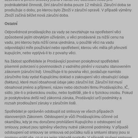
podnikatelské činnosti, činí záruční doba pouze 12 měsíců. Záruční doba se
prodlužuje o dobu, po kterou bylo Zboží v záruční opravě. V případě výměny
Zboží začíná běžet nová záruční doba.
Ostatní
Odpovědnost prodávajícího za vady se nevztahuje na opotřebení věci
způsobené jejím obvyklým užíváním, u věci prodávané za nižší cenu na
vadu, pro kterou byla nižší cena ujednána, u použité věci na vadu
odpovídající míře používání nebo opotřebení, kterou věc měla při převzetí
kupujícím, nebo vyplývá-li to z povahy věci.
Na žádost spotřebitele je Prodávající povinen poskytnout spotřebiteli
písemné potvrzení o povinnostech z vadného plnění v rozsahu stanoveném
zákonem (záruční list). Umožňuje-li to povaha věci, postačuje namísto
záručního listu vydat Kupujícímu doklad o zakoupení věci obsahující údaje
(fakturu), které musí obsahovat údaje jako záruční list. Záruční list musí
obsahovat jméno a příjmení, název nebo obchodní firmu Prodávajícího, IČ,
sídlo, jde-li o právnickou osobu, nebo bydliště, jde-li o fyzickou osobu. Pokud
je poskytována delší než zákonná záruka, Prodávající určí podmínky a
rozsah prodloužení záruky v záručním listě.
Spotřebitel je oprávněn odstoupit od smlouvy ve všech případech
stanovených Zákonem. Odstoupení je vůči Prodávajícímu účinné od
okamžiku, kdy je mu doručeno prohlášení Kupujícího o odstoupení od
smlouvy, pokud jsou splněny všechny nutné zákonné podmínky. V případě
odstoupení od smlouvy se smlouva od počátku ruší a smluvní strany jsou si
povinny vrátit vše, co si na jejím základě poskytly. V případě zrušení smlouvy