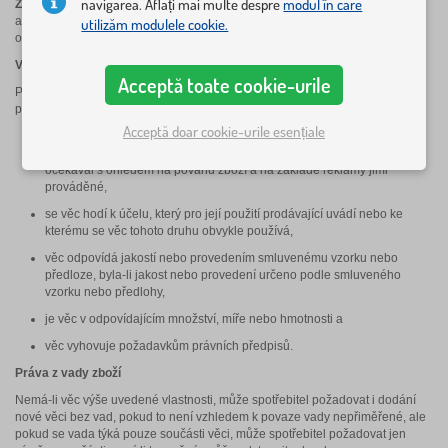
navigarea. Aflați mai multe despre
modul în care
Zákazníkem
našeho internetového obchodu je buď Kupující spotřebitel
anebo Kupující, který při uzavírání a plnění smlouvy jedná v rámci své
utilizăm modulele cookie.
obchodní nebo jiné podnikatelské činnosti.
Vady zboží
Acceptă toate cookie-urile
Prodávající odpovídá spotřebiteli, že věc při převzetí nemá vady. Zejména
prodávající odpovídá spotřebiteli, že v době, kdy spotřebitel věc převzal,
Acceptă doar cookie-urile esențiale
má věc vlastnosti, které si strany ujednaly, a chybí-li ujednání, takové
vlastnosti, které prodávající nebo výrobce popsal nebo které kupující
očekával s ohledem na povahu zboží a na základě reklamy jimi
prováděné,
se věc hodí k účelu, který pro její použití prodávající uvádí nebo ke
kterému se věc tohoto druhu obvykle používá,
věc odpovídá jakostí nebo provedením smluvenému vzorku nebo
předloze, byla-li jakost nebo provedení určeno podle smluveného
vzorku nebo předlohy,
je věc v odpovídajícím množství, míře nebo hmotnosti a
věc vyhovuje požadavkům právních předpisů.
Práva z vady zboží
Nemá-li věc výše uvedené vlastnosti, může spotřebitel požadovat i dodání
nové věci bez vad, pokud to není vzhledem k povaze vady nepřiměřené, ale
pokud se vada týká pouze součásti věci, může spotřebitel požadovat jen