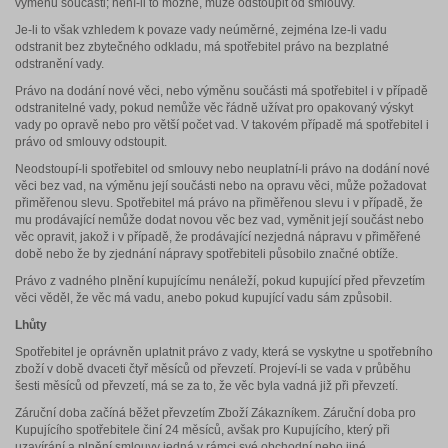
výměnu součásti; není-li to možné, může odstoupit od smlouvy.
Je-li to však vzhledem k povaze vady neúměrné, zejména lze-li vadu
odstranit bez zbytečného odkladu, má spotřebitel právo na bezplatné
odstranění vady.
Právo na dodání nové věci, nebo výměnu součásti má spotřebitel i v případě
odstranitelné vady, pokud nemůže věc řádně užívat pro opakovaný výskyt
vady po opravě nebo pro větší počet vad. V takovém případě má spotřebitel i
právo od smlouvy odstoupit.
Neodstoupí-li spotřebitel od smlouvy nebo neuplatní-li právo na dodání nové
věci bez vad, na výměnu její součásti nebo na opravu věci, může požadovat
přiměřenou slevu. Spotřebitel má právo na přiměřenou slevu i v případě, že
mu prodávající nemůže dodat novou věc bez vad, vyměnit její součást nebo
věc opravit, jakož i v případě, že prodávající nezjedná nápravu v přiměřené
době nebo že by zjednání nápravy spotřebiteli působilo značné obtíže.
Právo z vadného plnění kupujícímu nenáleží, pokud kupující před převzetím
věci věděl, že věc má vadu, anebo pokud kupující vadu sám způsobil.
Lhůty
Spotřebitel je oprávněn uplatnit právo z vady, která se vyskytne u spotřebního
zboží v době dvaceti čtyř měsíců od převzetí. Projeví-li se vada v průběhu
šesti měsíců od převzetí, má se za to, že věc byla vadná již při převzetí.
Záruční doba začíná běžet převzetím Zboží Zákazníkem. Záruční doba pro
Kupujícího spotřebitele činí 24 měsíců, avšak pro Kupujícího, který při
uzavírání a plnění smlouvy jedná v rámci své obchodní nebo jiné