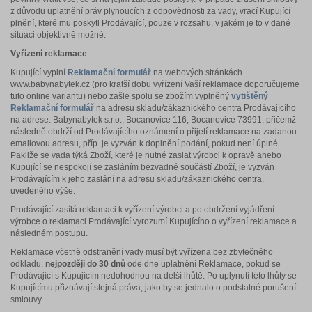
z důvodu uplatnění práv plynoucích z odpovědnosti za vady, vrací Kupující
plnění, které mu poskytl Prodávající, pouze v rozsahu, v jakém je to v dané
situaci objektivně možné.
Vyřízení reklamace
Kupující vyplní
Reklamační formulář
na webových stránkách
www.babynabytek.cz (pro kratší dobu vyřízení Vaší reklamace doporučujeme
tuto online variantu) nebo zašle spolu se zbožím vyplněný
vytištěný
Reklamační formulář
na adresu skladu/zákaznického centra Prodávajícího
na adrese: Babynabytek s.r.o., Bocanovice 116, Bocanovice 73991, přičemž
následně obdrží od Prodávajícího oznámení o přijetí reklamace na zadanou
emailovou adresu, příp. je vyzván k doplnění podání, pokud není úplné.
Pakliže se vada týká Zboží, které je nutné zaslat výrobci k opravě anebo
Kupující se nespokojí se zasláním bezvadné součástí Zboží, je vyzván
Prodávajícím k jeho zaslání na adresu skladu/zákaznického centra,
uvedeného výše.
Prodávající zasílá reklamaci k vyřízení výrobci a po obdržení vyjádření
výrobce o reklamaci Prodávající vyrozumí Kupujícího o vyřízení reklamace a
následném postupu.
Reklamace včetně odstranění vady musí být vyřízena bez zbytečného
odkladu,
nejpozději do 30 dnů
ode dne uplatnění Reklamace, pokud se
Prodávající s Kupujícím nedohodnou na delší lhůtě. Po uplynutí této lhůty se
Kupujícímu přiznávají stejná práva, jako by se jednalo o podstatné porušení
smlouvy.