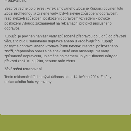
Prodávajícího.
Bezprostředně po převzetí vyreklamovaného Zboží je Kupující povinen toto
Zboží prohlédnout a zjištěné vady, byly-li zjevně způsobeny dopravcem,
resp. nelze-li způsobení poškození dopravcem vzhledem k povaze
poškození vyloučit, zaznamenat na reklamační protokol příslušného
dopravce.
Kupující je povinen nahlásit vady způsobené přepravou do 3 dnů od převzetí
věci, a to buď u samotného dopravce anebo u Prodávajícího. Kupující
poskytne dopravci anebo Prodávajícímu fotodokumentaci poškozeného
zboží, přepravního obalu a nálepek, které obal obsahuje. Na vady
způsobené dopravcem, uplatněné po marném uplynutí třídenní lhůty od
převzetí zboží Kupujícím, nebude brán zřetel.
Závěrečná ustanovení
Tento reklamační řád nabývá účinnosti dne 14. května 2014. Změny
reklamačního řádu vyhrazeny.