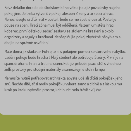
Když děťátko doroste do školskovského věku, jsou již požadavky na jeho
pokoj jiné. Je třeba vytvořit v pokoji alespoň 2 zóny a to spací a hrací.
Nenechávejte si dítě hrát v posteli, bude se mu špatně usínat. Postel je
pouze na spaní. Hrací zóna musí být oddělená. Na zem umístěte hrací
koberec, první dětskou sedací sestavu se stolem na kreslení a okolo
organizéry a regály s hračkami. Nepřeplňujte pokoj zbytečně nábytkem a
dbejte na správné osvětlení.
Máte doma již školáka? Pohrejte si s pokojem pomocí sektorového nábytku.
Ladění pokoje bude hračka
Malý student ale potřebuje 3 zóny. První je na
J
spaní, druhá na hraní a třetí na učení, kde již přibude psací stůl s vhodnou
židlí, prostory pro studijní materiály a samozřejmě stolní lampa.
Nemusíte nutně potřebovat architekta, abyste udělali dítěti pokojíček jeho
snů. Nechte dítě, ať si motiv pokojíčku vybere samo a citlivě a s láskou mu
krok po kroku vytvořte prostor, kde bude rádo trávit svůj čas.