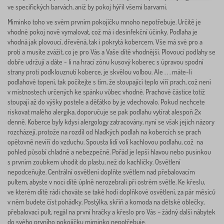
ve specifických barvách, aniž by pokoj hýřil všemi barvami.
Miminko toho ve svém prvním pokojíčku mnoho nepotřebuje. Určitě je
vhodné pokoj nově vymalovat, což má i desinfekční účinky. Podlaha je
vhodná jak plovoucí, dřevěná, tak i pokrytá kobercem. Vše má své pro a
proti a musíte zvážit, co je pro Vás a Vaše dítě vhodnější. Plovoucí podlahy se
dobře udržují a dáte - li na hrací zónu kusový koberec s úpravou spodní
strany proti podklouznutí koberce, je skvělou volbou. Ale . . . máte-li
podlahové topení, tak počítejte s tím, že stoupající teplo víří prach, což není
v místnostech určených ke spánku vůbec vhodné. Prachové částice totiž
stoupají až do výšky postele a děťátko by je vdechovalo. Pokud nechcete
riskovat malého alergika, doporučuje se pak podlahu vytírat alespoň 2x
denně. Koberce byly kdysi alergology zatracovány, nyní se však jejich názory
rozcházejí, protože na rozdíl od hladkých podlah na kobercích se prach
opětovně nevíří do vzduchu. Spousta lidí volí kachlovou podlahu, což na
pohled působí chladně a nebezpečně. Pořád je lepší hlavou nebo pusinkou
s prvním zoubkem uhodit do plastu, než do kachličky. Osvětlení
nepodceňujte. Centrální osvětlení doplňte světlem nad přebalovacím
pultem, abyste v noci dítě úplně nerozebrali při ostrém světle. Ke křeslu,
ve kterém dítě rádi chováte se také hodí doplňkové osvětlení, za pár měsíců
v něm budete číst pohádky. Postýlka, skříň a komoda na dětské oblečky,
přebalovací pult, regál na první hračky a křeslo pro Vás – žádný další nábytek
do svého prvního pokojíčku miminko nepotřebuje.