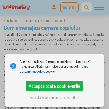
0 lei
Banaby.ro
»
Cum amenajezi camera copilului
Cum amenajezi camera copilului
První dětský pokoj se mnohdy zařizuje již před narozením děťátka. Spousta
rodičů pro své pohodlí udělá jak dětský pokoj, tak pořídí i dětskou postýlku
do své ložnice. Dřív nebo později má děťátko tolik věcí, že je lepší, když má
své skříně, tedy i svůj pokoj.
Pokud nechcete co pár let stěhovat pokoje, zvolte hned pro novorozeně
pokoj, který bude vhodný až do jeho studentských let. Člověka láká miminku
Acest site utilizează module cookie care facilitează
zařídit pokoj, kde bude i přes den temno, ale to je chyba. Přece nechceme,
navigarea. Aflați mai multe despre
modul în care
aby mimísek den krásně prospal a v noci byl pak akční a nedal nám spát.
utilizăm modulele cookie.
Zvolte tedy pokoj, který bude mít dostatek denního světla, které je pro dítě
velice důležitě. Musí přeci co nejdříve rozlišovat, kdy je den a kdy noc.
Acceptă toate cookie-urile
Později si v tomto pokoji bude hrát, učit se psát, číst a žádné umělé osvětlení
Vám nikdy nenahradí přirozené světlo.
Acceptă doar cookie-urile esențiale
Necháváte-li se překvapit a nevíte, zda čekáte kluka či holčičku, určitě rádi
sáhnete po zařízení pokoje v neutrálních barvách. Chcete-li i přesto mít
růžový, či modrý pokoj, není problém později nakoupit doplňky a galanterii