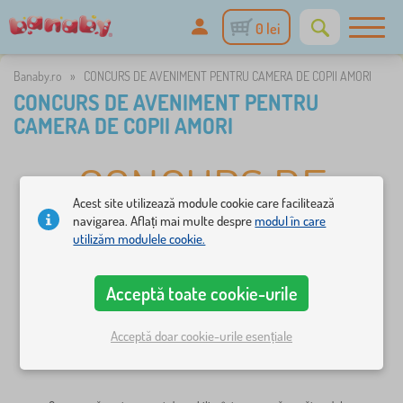
0 lei
Banaby.ro
»
CONCURS DE AVENIMENT PENTRU CAMERA DE COPII AMORI
CONCURS DE AVENIMENT PENTRU
CAMERA DE COPII AMORI
CONCURS DE
Acest site utilizează module cookie care facilitează
AVENIMENT
navigarea. Aflați mai multe despre
modul în care
utilizăm modulele cookie.
PENTRU CAMERA
Acceptă toate cookie-urile
DE COPII AMORI
Acceptă doar cookie-urile esențiale