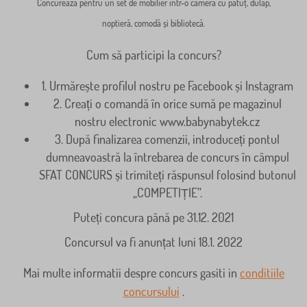
Concurează pentru un set de mobilier într-o cameră cu pătuț, dulap,
noptieră, comodă și bibliotecă.
Cum să participi la concurs?
1. Urmărește profilul nostru pe Facebook și Instagram
2. Creați o comandă în orice sumă pe magazinul
nostru electronic www.babynabytek.cz
3. După finalizarea comenzii, introduceți pontul
dumneavoastră la întrebarea de concurs în câmpul
SFAT CONCURS și trimiteți răspunsul folosind butonul
„COMPETIȚIE”.
Puteți concura până pe 31.12. 2021
Concursul va fi anunțat luni 18.1. 2022
Mai multe informatii despre concurs gasiti in
conditiile
concursului
.