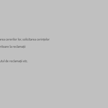
a cererilor lor, solicitarea cerințelor
itoare la reclamații
tul de reclamații etc.