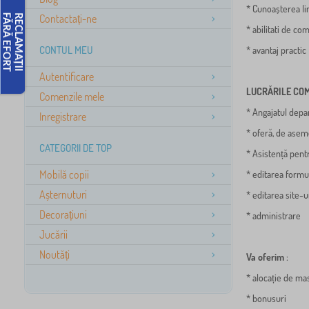
* Cunoașterea li
Contactați-ne
* abilitati de co
CONTUL MEU
* avantaj practic
Autentificare
LUCRĂRILE CO
Comenzile mele
* Angajatul depar
Inregistrare
* oferă, de asem
CATEGORII DE TOP
* Asistență pentr
Mobilă copii
* editarea formul
Așternuturi
* editarea site-
Decorațiuni
* administrare
Jucării
Noutăți
Va oferim
:
* alocație de ma
* bonusuri