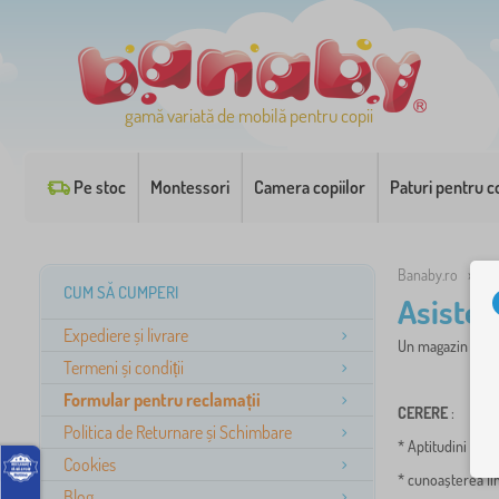
gamă variată de mobilă pentru copii
Pe stoc
Montessori
Camera copiilor
Paturi pentru co
Banaby.ro
»
As
CUM SĂ CUMPERI
Asisten
Expediere și livrare
Un magazin onlin
Termeni și condiții
Formular pentru reclamații
CERERE
:
Politica de Returnare și Schimbare
* Aptitudini PC (
Cookies
* cunoașterea li
Blog