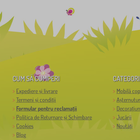
CUM SĂ CUMPERI
CATEGORI
Expediere și livrare
Mobilă cop
Termeni și condiții
Așternutur
Formular pentru reclamații
Decorațiun
Politica de Returnare și Schimbare
Jucării
Cookies
Noutăți
Blog