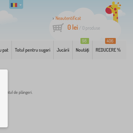
Neautentificat
0 lei
/
0
produse
98
406
u pat
Totul pentru sugari
Jucării
Noutăți
REDUCERE %
amentul de plângeri.