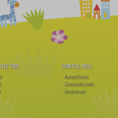
I DE TOP
CONTUL MEU
ii
Autentificare
i
Comenzile mele
i
Inregistrare