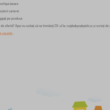
 echipa tanara
eșterii carierei
gajați pe produse
 de ofertă? Apoi nu ezitați să ne trimiteți CV-ul la:
cv@babynabytek.cz
și scrieți de 
le vacante
.