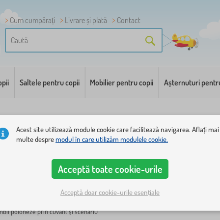
Cum cumpărați
Livrare și plată
Contact
pii
Saltele pentru copii
Mobilier pentru copii
Așternuturi pentr
istent al departamentului de reclamații
Acest site utilizează module cookie care facilitează navigarea. Aflați mai
t al departamentului de reclamații
multe despre
modul în care utilizăm modulele cookie.
e pentru mobilier pentru copii caută o echipă de asistent / asistent pentru depart
Acceptă toate cookie-urile
Acceptă doar cookie-urile esențiale
MS Office - Word, Excel)
mbii poloneze prin cuvânt și scenariu