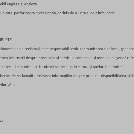
mbii engleze și engleză
municare, performanta profesionala, dorinta de a lucra si de a imbunatati
MPLETE
:
tamentului de reclamații este responsabil pentru comunicarea cu clienții, gestionare
enea, informații despre produsele și serviciile companiei și menține o agendă refer
u clienți: Comunicați cu furnizorii și clienții prin e-mail și apeluri telefonice
arelor de reclamații, furnizarea informațiilor despre produse, disponibilitatea, statu
urilor Web
să