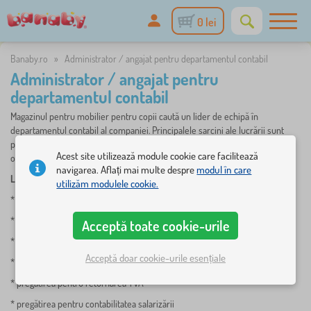
0 lei
Banaby.ro
»
Administrator / angajat pentru departamentul contabil
Administrator / angajat pentru
departamentul contabil
Magazinul pentru mobilier pentru copii caută un lider de echipă în
departamentul contabil al companiei. Principalele sarcini ale lucrării sunt
pregătirea documentelor pentru compania contabilă, gestionarea și
Acest site utilizează module cookie care facilitează
organizarea angajaților subordonați.
navigarea. Aflați mai multe despre
modul în care
LOCUL DE LUCRU
:
utilizăm modulele cookie.
* cunoașterea programului de contabilitate POHODA
* facturarea facturilor primite și emise, inclusiv a celor străine
Acceptă toate cookie-urile
* contabilitatea depozitului
Acceptă doar cookie-urile esențiale
* facturarea băncilor, verificarea plăților acceptate, efectuate
* pregătirea pentru returnarea TVA
* pregătirea pentru contabilitatea salarizării