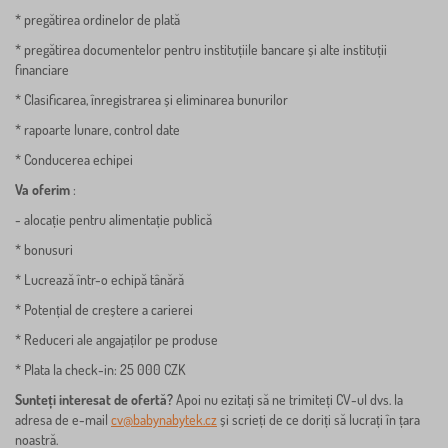
* pregătirea ordinelor de plată
* pregătirea documentelor pentru instituțiile bancare și alte instituții
financiare
* Clasificarea, înregistrarea și eliminarea bunurilor
* rapoarte lunare, control date
* Conducerea echipei
Va oferim
:
- alocație pentru alimentație publică
* bonusuri
* Lucrează într-o echipă tânără
* Potențial de creștere a carierei
* Reduceri ale angajaților pe produse
* Plata la check-in: 25 000 CZK
Sunteți interesat de ofertă?
Apoi nu ezitați să ne trimiteți CV-ul dvs. la
adresa de e-mail
cv@babynabytek.cz
și scrieți de ce doriți să lucrați în țara
noastră.