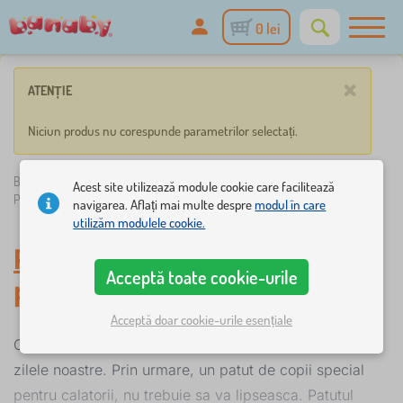
0 lei
×
ATENȚIE
Niciun produs nu corespunde parametrilor selectați.
Banaby.ro
»
Mobilier pentru copii
/
Pătuțuri pentru bebeluși
/
Acest site utilizează module cookie care facilitează
Pătuțuri pliabile
navigarea. Aflați mai multe despre
modul în care
utilizăm modulele cookie.
Pătuțuri pliabile
-
Pătuțuri
Acceptă toate cookie-urile
pentru bebeluși
Acceptă doar cookie-urile esențiale
Călătoriile cu copilul mic sunt destul de frecvente în
zilele noastre. Prin urmare, un patut de copii special
pentru calatorii, nu trebuie sa va lipseasca. Patutul