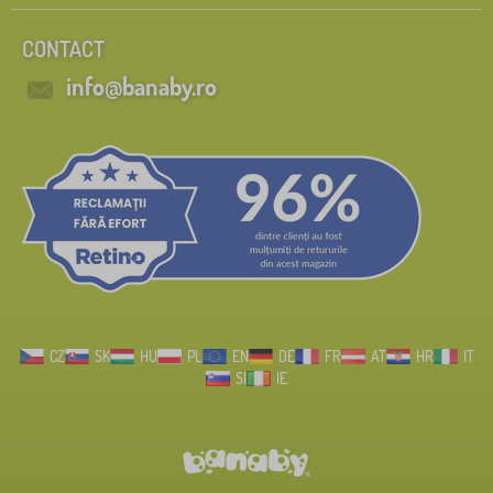
CONTACT
info@banaby.ro
CZ
SK
HU
PL
EN
DE
FR
AT
HR
IT
SI
IE