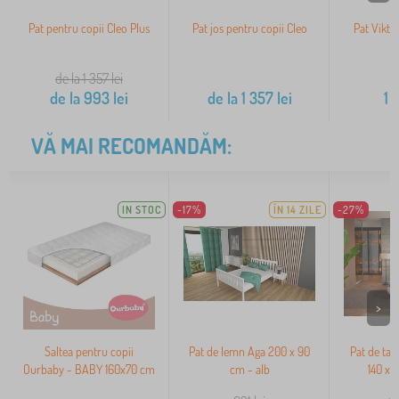
Pat pentru copii Cleo Plus
Pat jos pentru copii Cleo
Pat Viktor
de la 1 357
lei
de la
993
lei
de la
1 357
lei
1 
VĂ MAI RECOMANDĂM:
IN STOC
-17%
ÎN 14 ZILE
-27%
>
Saltea pentru copii
Pat de lemn Aga 200 x 90
Pat de tapi
Ourbaby - BABY 160x70 cm
cm - alb
140 x 