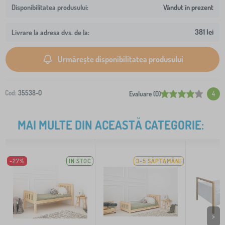
Vândut în prezent
381 lei
Livrare la adresa dvs. de la:
Urmărește disponibilitatea produsului
Cod:
35538-0
Evaluare (0)
4
MAI MULTE DIN ACEASTĂ CATEGORIE:
-27%
IN STOC
3-5 SĂPTĂMÂNI
>