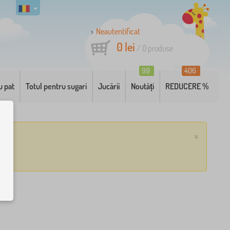
Neautentificat
0 lei
/
0
produse
99
406
u pat
Totul pentru sugari
Jucării
Noutăți
REDUCERE %
×