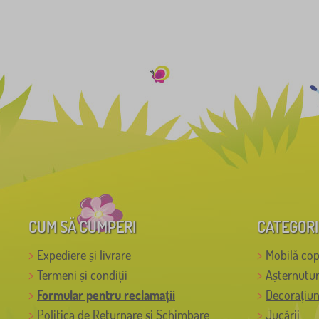
CUM SĂ CUMPERI
CATEGORI
Expediere și livrare
Mobilă cop
Termeni și condiții
Așternutur
Formular pentru reclamații
Decorațiun
Politica de Returnare și Schimbare
Jucării