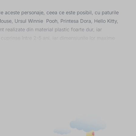
 aceste personaje, ceea ce este posibil, cu paturile
 Mouse, Ursul Winnie Pooh, Printesa Dora, Hello Kitty,
t realizate din material plastic foarte dur, iar
e cuprinse între 2-5 ani, iar dimensiunile lor maxime
lege o saltea din secțiunea destinata acestora.