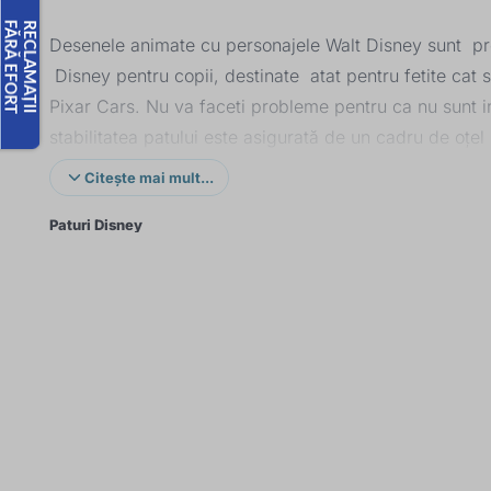
Desenele animate cu personajele Walt Disney sunt pref
Disney pentru copii, destinate atat pentru fetite cat 
Pixar Cars. Nu va faceti probleme pentru ca nu sunt imit
stabilitatea patului este asigurată de un cadru de oțel
pot ajunge pana la 140 x 73 cm, greutatea suportata fi
Citește mai mult...
Paturi Disney