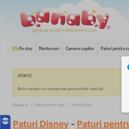
gamă variată de mobilă pentru copii
Pe stoc
Montessori
Camera copiilor
Paturi pentru co
ATENȚIE
Niciun produs nu corespunde parametrilor selectați.
Banaby.ro
»
Paturi pentru copii
/
Paturi Disney
Paturi Disney
-
Paturi pentr