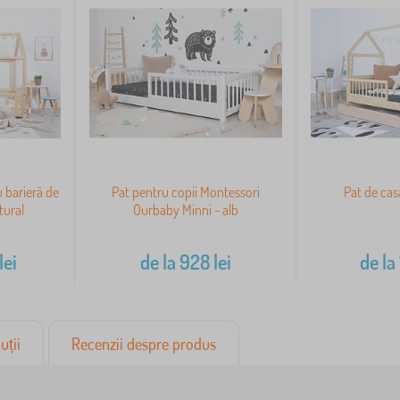
u barieră de
Pat pentru copii Montessori
Pat de cas
tural
Ourbaby Minni - alb
lei
de la
928
lei
de la
uții
Recenzii despre produs