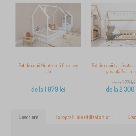
Pat de copii Montessori Chimney
Pat de copii tip căsuță c
alb
siguranță Tea - na
de la 2 771
lei
de la
1 079
lei
de la
2 300
Descriere
Fotografii ale utilizatorilor
Disc