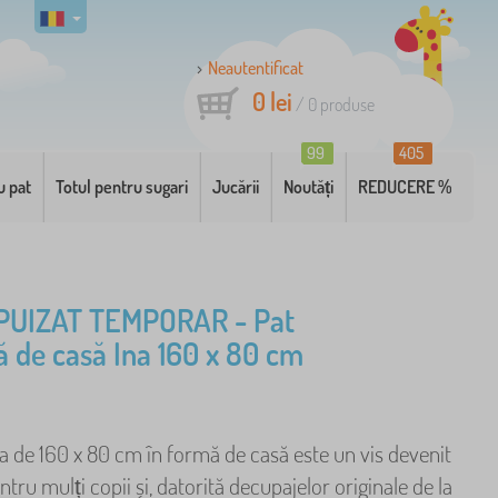
Neautentificat
0 lei
/
0
produse
99
405
u pat
Totul pentru sugari
Jucării
Noutăți
REDUCERE %
PUIZAT TEMPORAR - Pat
ă de casă Ina 160 x 80 cm
na de 160 x 80 cm în formă de casă este un vis devenit
ntru mulți copii și, datorită decupajelor originale de la