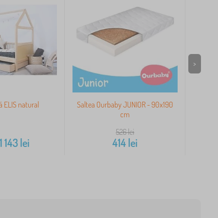
>
ă ELIS natural
Saltea Ourbaby JUNIOR - 90x190
Bir
cm
526
lei
1 143
lei
414
lei