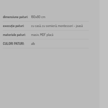
dimensiune paturi
:
160x80 cm
execuție paturi
:
cu casă, cu somieră, montessori - joasă
materiale paturi
:
masiv, MDF placă
CULORI PATURI
:
alb