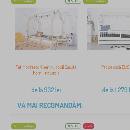
Recomandare
IN STOC
Recomandare
Pat Montessori pentru copii Casuta
Pat de casă ELIS
horn - naturala
de la
932
lei
de la
1 279
l
VĂ MAI RECOMANDĂM:
Recomandare
IN STOC
-17%