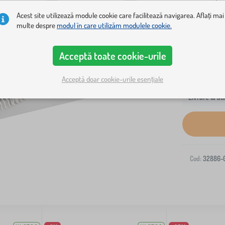
capul patulu
Acest site utilizează module cookie care facilitează navigarea. Aflați mai
multe despre
modul în care utilizăm modulele cookie.
Acceptă toate cookie-urile
Acceptă doar cookie-urile esențiale
Livrare la ad
Cod:
32886-