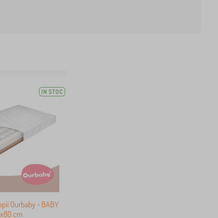
IN STOC
opii Ourbaby - BABY
0x80 cm