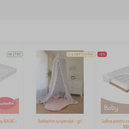
IN STOC
2-4 SĂPTĂMÂNI
-9%
by BASIC -
Baldachin suspendat - gri
Saltea pentru c
16