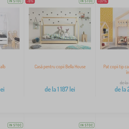
IN STOC
-6%
IN STOC
-37%
 alb
Casă pentru copii Bella House
Pat copii tip c
î
de la
ei
de la
1 187
lei
de la
IN STOC
IN STOC