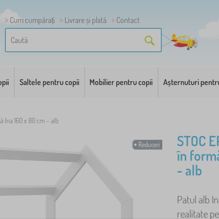
Cum cumpărați
Livrare și plată
Contact
pii
Saltele pentru copii
Mobilier pentru copii
Așternuturi pentr
ă Ina 160 x 80 cm - alb
STOC E
Reduceri
în form
- alb
Patul alb I
realitate pe