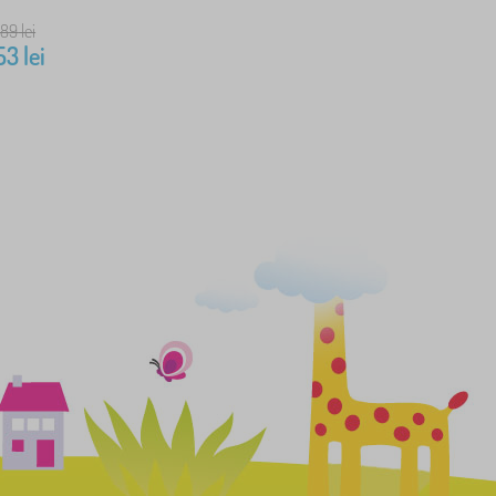
389
lei
53
lei