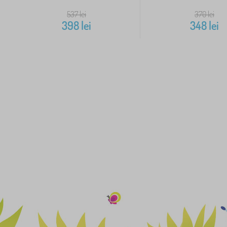
537
lei
370
lei
398
lei
348
lei