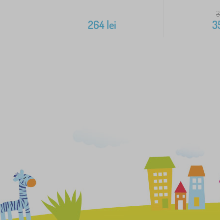
264
lei
3