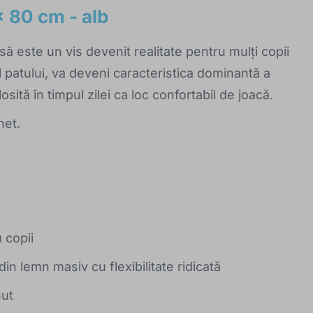
x 80 cm - alb
ă este un vis devenit realitate pentru mulți copii
ul patului, va deveni caracteristica dominantă a
sită în timpul zilei ca loc confortabil de joacă.
het.
 copii
din lemn masiv cu flexibilitate ridicată
nut