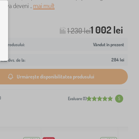
i, va deveni ..
mai mult
1 002 lei
1 230 lei
Vândut în prezent
284 lei
resa dvs. de la:
Urmărește disponibilitatea produsului
0
Evaluare (1)
5