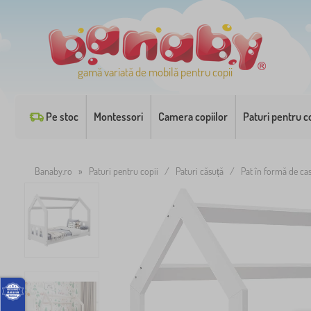
gamă variată de mobilă pentru copii
Pe stoc
Montessori
Camera copiilor
Paturi pentru co
Banaby.ro
»
Paturi pentru copii
/
Paturi căsuță
/
Pat în formă de cas