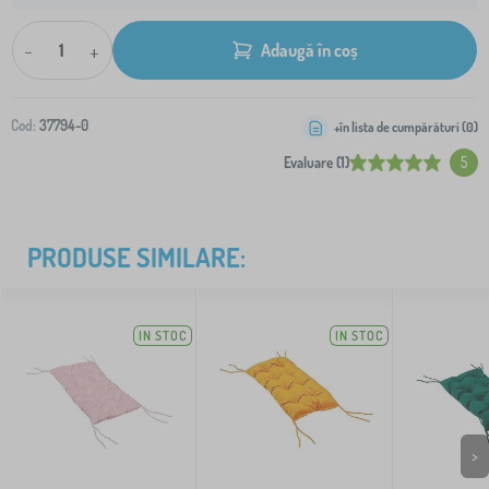
-
+
Adaugă în coș
Cod:
37794-0
+în lista de cumpărături (
0
)
Evaluare (1)
5
PRODUSE SIMILARE:
IN STOC
IN STOC
>