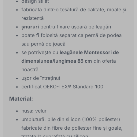
design stilat
fabricată dintr-o țesătură de calitate, moale și
rezistentă
șnururi
pentru fixare ușoară pe leagăn
poate fi folosită separat ca pernă de podea
sau pernă de joacă
se potrivește cu
leagănele Montessori de
dimensiunea/lungimea 85 cm
din oferta
noastră
ușor de întreținut
certificat OEKO-TEX® Standard 100
Material:
husa: velur
umplutură: bile din silicon (100% poliester)
fabricate din fibre de poliester fine și goale,
tratate la suprafață cu silicon