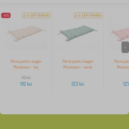
-4%
2-4 SĂPTĂMÂNI
2-4 SĂPTĂMÂNI
>
Pernă pentru leagăn
Pernă pentru leagăn
Pernă pen
Montessori - bej
Montessori - verde
Montess
115
lei
110
lei
123
lei
12