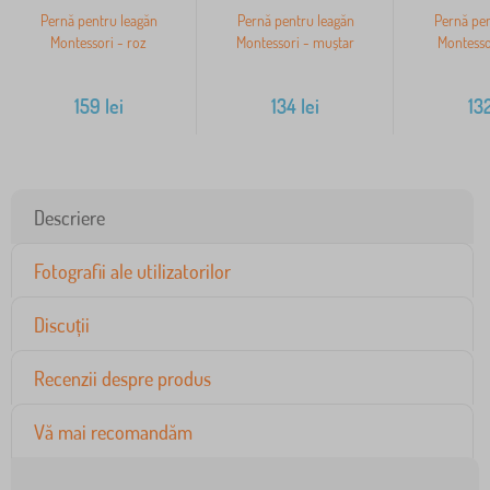
Pernă pentru leagăn
Pernă pentru leagăn
Pernă pen
Montessori - roz
Montessori - muștar
Montesso
159
lei
134
lei
13
Descriere
Fotografii ale utilizatorilor
Discuții
Recenzii despre produs
Vă mai recomandăm