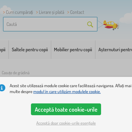
Cum cumpărați
Livrare și plată
Contact
pii
Saltele pentru copii
Mobilier pentru copii
Așternuturi pentr
/
Casuțe de grădină
Acest site utilizează module cookie care facilitează navigarea. Aflați mai
r de grădină pentru copii
multe despre
modul în care utilizăm modulele cookie.
Acceptă toate cookie-urile
grădină, pe timp de primăvara, vara sau toamna timpurie. Mot
rumos adăpost. Nu trebuie să iti faci griji de faptul că copi
Acceptă doar cookie-urile esențiale
anță. Este confectionat din lemn de inalta calitate si este fo