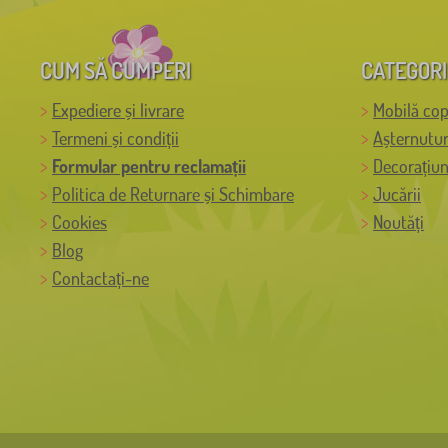
CUM SĂ CUMPERI
CATEGORI
Expediere și livrare
Mobilă cop
Termeni și condiții
Așternutur
Formular pentru reclamații
Decorațiun
Politica de Returnare și Schimbare
Jucării
Cookies
Noutăți
Blog
Contactați-ne