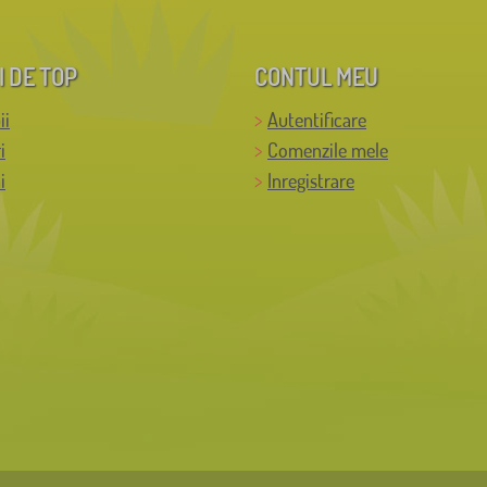
I DE TOP
CONTUL MEU
ii
Autentificare
i
Comenzile mele
i
Inregistrare