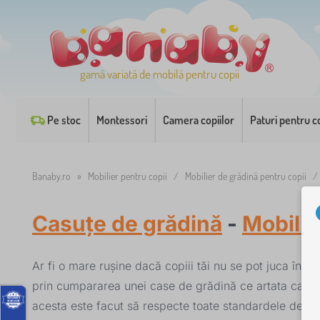
gamă variată de mobilă pentru copii
Pe stoc
Montessori
Camera copiilor
Paturi pentru co
Banaby.ro
»
Mobilier pentru copii
/
Mobilier de grădină pentru copii
Casuțe de grădină
-
Mobilie
Ar fi o mare rușine dacă copiii tăi nu se pot juca în 
prin cumpararea unei case de grădină ce artata ca un f
acesta este facut să respecte toate standardele de sigur