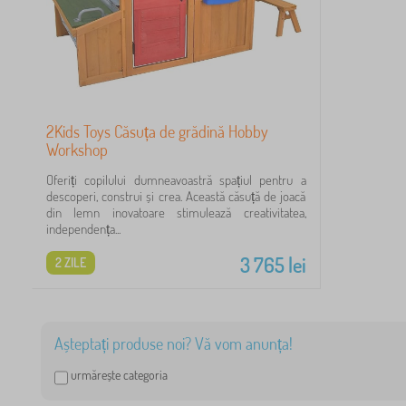
2Kids Toys Căsuța de grădină Hobby
Workshop
Oferiți copilului dumneavoastră spațiul pentru a
descoperi, construi și crea. Această căsuță de joacă
din lemn inovatoare stimulează creativitatea,
independența...
3 765
lei
2 ZILE
Așteptați produse noi? Vă vom anunța!
urmărește categoria