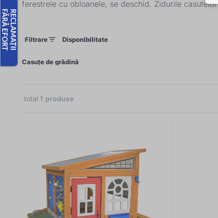
ferestrele cu obloanele, se deschid. Zidurile casutel
Filtrare
Disponibilitate
×
Casuțe de grădină
total
1
produse