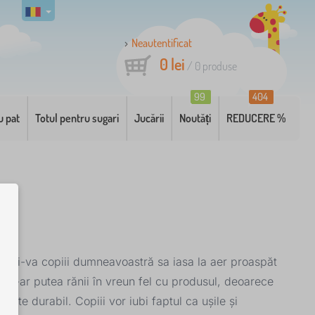
Neautentificat
0 lei
/
0
produse
99
404
u pat
Totul pentru sugari
Jucării
Noutăți
REDUCERE %
ivati-va copiii dumneavoastră sa iasa la aer proaspăt
ii s-ar putea rănii în vreun fel cu produsul, deoarece
arte durabil. Copiii vor iubi faptul ca ușile și